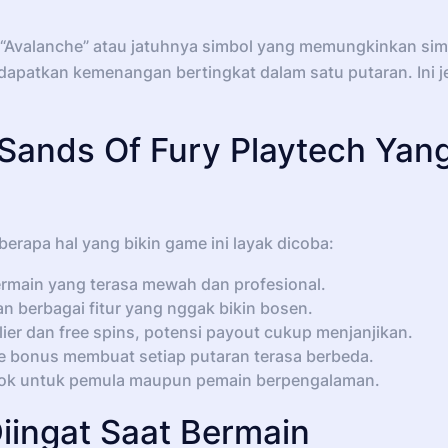
e “Avalanche” atau jatuhnya simbol yang memungkinkan sim
atkan kemenangan bertingkat dalam satu putaran. Ini je
 Sands Of Fury Playtech Yan
erapa hal yang bikin game ini layak dicoba:
main yang terasa mewah dan profesional.
 berbagai fitur yang nggak bikin bosen.
er dan free spins, potensi payout cukup menjanjikan.
e bonus membuat setiap putaran terasa berbeda.
ocok untuk pemula maupun pemain berpengalaman.
iingat Saat Bermain