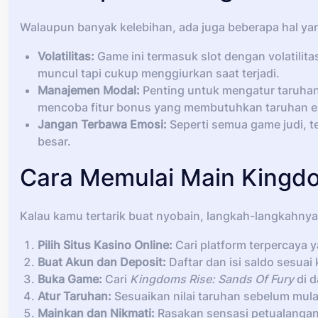
Walaupun banyak kelebihan, ada juga beberapa hal y
Volatilitas:
Game ini termasuk slot dengan volatilit
muncul tapi cukup menggiurkan saat terjadi.
Manajemen Modal:
Penting untuk mengatur taruhan
mencoba fitur bonus yang membutuhkan taruhan e
Jangan Terbawa Emosi:
Seperti semua game judi, te
besar.
Cara Memulai Main Kingdo
Kalau kamu tertarik buat nyobain, langkah-langkahny
Pilih Situs Kasino Online:
Cari platform terpercaya 
Buat Akun dan Deposit:
Daftar dan isi saldo sesuai
Buka Game:
Cari
Kingdoms Rise: Sands Of Fury
di d
Atur Taruhan:
Sesuaikan nilai taruhan sebelum mulai
Mainkan dan Nikmati:
Rasakan sensasi petualangan