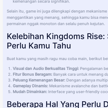
kemenangan secara signifikan.
Selain itu, game ini juga dilengkapi dengan mekanism
menggantikan yang menang, sehingga kamu bisa mendap
permainan nggak monoton dan selalu penuh kejutan.
Kelebihan Kingdoms Rise:
Perlu Kamu Tahu
Buat kamu yang masih ragu mau coba main, berikut beb
Visual dan Audio Berkualitas Tinggi:
Pengalaman ber
Fitur Bonus Beragam:
Banyak cara untuk menang dan
Peluang Kemenangan Besar:
Dengan adanya multipli
Gameplay Dinamis:
Mekanisme avalanche dan battl
Mudah Dimainkan:
Interface yang user-friendly c
Beberapa Hal Yang Perlu D