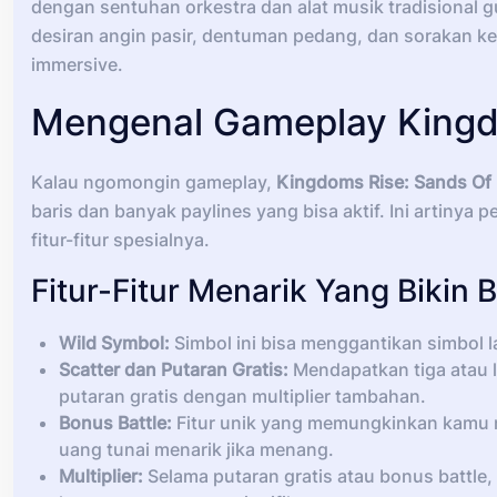
dengan sentuhan orkestra dan alat musik tradisional 
desiran angin pasir, dentuman pedang, dan sorakan 
immersive.
Mengenal Gameplay Kingdo
Kalau ngomongin gameplay,
Kingdoms Rise: Sands Of 
baris dan banyak paylines yang bisa aktif. Ini artiny
fitur-fitur spesialnya.
Fitur-Fitur Menarik Yang Bikin 
Wild Symbol:
Simbol ini bisa menggantikan simbo
Scatter dan Putaran Gratis:
Mendapatkan tiga atau l
putaran gratis dengan multiplier tambahan.
Bonus Battle:
Fitur unik yang memungkinkan kamu 
uang tunai menarik jika menang.
Multiplier:
Selama putaran gratis atau bonus battle, 