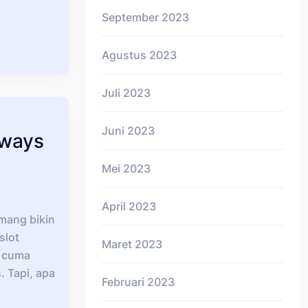
September 2023
Agustus 2023
Juli 2023
Juni 2023
aways
Mei 2023
April 2023
emang bikin
slot
Maret 2023
n cuma
. Tapi, apa
Februari 2023