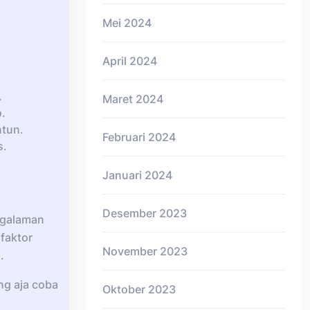
Mei 2024
April 2024
.
Maret 2024
o.
ntun.
Februari 2024
s.
Januari 2024
Desember 2023
galaman
 faktor
November 2023
.
ng aja coba
Oktober 2023