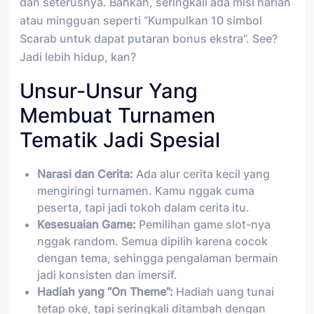
dan seterusnya. Bahkan, seringkali ada misi harian
atau mingguan seperti “Kumpulkan 10 simbol
Scarab untuk dapat putaran bonus ekstra”. See?
Jadi lebih hidup, kan?
Unsur-Unsur Yang
Membuat Turnamen
Tematik Jadi Spesial
Narasi dan Cerita:
Ada alur cerita kecil yang
mengiringi turnamen. Kamu nggak cuma
peserta, tapi jadi tokoh dalam cerita itu.
Kesesuaian Game:
Pemilihan game slot-nya
nggak random. Semua dipilih karena cocok
dengan tema, sehingga pengalaman bermain
jadi konsisten dan imersif.
Hadiah yang “On Theme”:
Hadiah uang tunai
tetap oke, tapi seringkali ditambah dengan