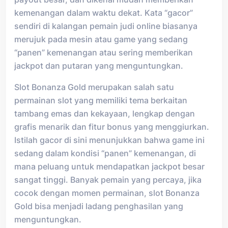
kemenangan dalam waktu dekat. Kata “gacor”
sendiri di kalangan pemain judi online biasanya
merujuk pada mesin atau game yang sedang
“panen” kemenangan atau sering memberikan
jackpot dan putaran yang menguntungkan.
Slot Bonanza Gold merupakan salah satu
permainan slot yang memiliki tema berkaitan
tambang emas dan kekayaan, lengkap dengan
grafis menarik dan fitur bonus yang menggiurkan.
Istilah gacor di sini menunjukkan bahwa game ini
sedang dalam kondisi “panen” kemenangan, di
mana peluang untuk mendapatkan jackpot besar
sangat tinggi. Banyak pemain yang percaya, jika
cocok dengan momen permainan, slot Bonanza
Gold bisa menjadi ladang penghasilan yang
menguntungkan.