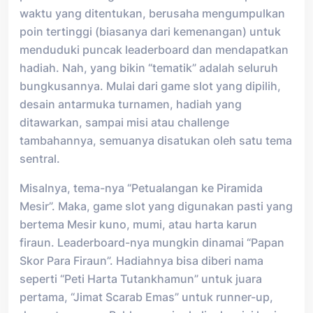
waktu yang ditentukan, berusaha mengumpulkan
poin tertinggi (biasanya dari kemenangan) untuk
menduduki puncak leaderboard dan mendapatkan
hadiah. Nah, yang bikin “tematik” adalah seluruh
bungkusannya. Mulai dari game slot yang dipilih,
desain antarmuka turnamen, hadiah yang
ditawarkan, sampai misi atau challenge
tambahannya, semuanya disatukan oleh satu tema
sentral.
Misalnya, tema-nya “Petualangan ke Piramida
Mesir”. Maka, game slot yang digunakan pasti yang
bertema Mesir kuno, mumi, atau harta karun
firaun. Leaderboard-nya mungkin dinamai “Papan
Skor Para Firaun”. Hadiahnya bisa diberi nama
seperti “Peti Harta Tutankhamun” untuk juara
pertama, “Jimat Scarab Emas” untuk runner-up,