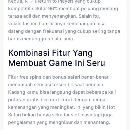
Kedua, RTP (Return to Player) yang cukup
kompetitif sekitar 96% membuat peluang menang
terasa adil dan menyenangkan. Selain itu,
volatilitas medium artinya kemenangan bisa
datang dengan frekuensi yang cukup sering tanpa
harus menunggu terlalu lama.
Kombinasi Fitur Yang
Membuat Game Ini Seru
Fitur free spins dan bonus safari benar-benar
menambah sensasi tersendiri saat bermain.
Kadang kamu bisa langsung dapat beberapa kali
putaran gratis berturut-turut dengan pengali
kemenangan yang meningkat. Ini yang bikin Hot
Safari bukan hanya sekadar slot biasa tapi juga
pengalaman yang menghibur dan menantang.