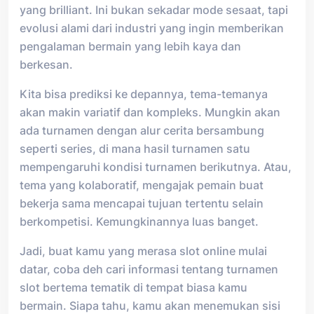
yang brilliant. Ini bukan sekadar mode sesaat, tapi
evolusi alami dari industri yang ingin memberikan
pengalaman bermain yang lebih kaya dan
berkesan.
Kita bisa prediksi ke depannya, tema-temanya
akan makin variatif dan kompleks. Mungkin akan
ada turnamen dengan alur cerita bersambung
seperti series, di mana hasil turnamen satu
mempengaruhi kondisi turnamen berikutnya. Atau,
tema yang kolaboratif, mengajak pemain buat
bekerja sama mencapai tujuan tertentu selain
berkompetisi. Kemungkinannya luas banget.
Jadi, buat kamu yang merasa slot online mulai
datar, coba deh cari informasi tentang turnamen
slot bertema tematik di tempat biasa kamu
bermain. Siapa tahu, kamu akan menemukan sisi