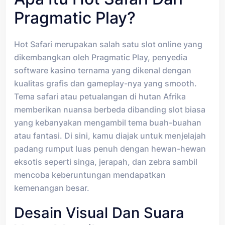
Pragmatic Play?
Hot Safari merupakan salah satu slot online yang
dikembangkan oleh Pragmatic Play, penyedia
software kasino ternama yang dikenal dengan
kualitas grafis dan gameplay-nya yang smooth.
Tema safari atau petualangan di hutan Afrika
memberikan nuansa berbeda dibanding slot biasa
yang kebanyakan mengambil tema buah-buahan
atau fantasi. Di sini, kamu diajak untuk menjelajah
padang rumput luas penuh dengan hewan-hewan
eksotis seperti singa, jerapah, dan zebra sambil
mencoba keberuntungan mendapatkan
kemenangan besar.
Desain Visual Dan Suara