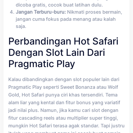
dicoba gratis, cocok buat latihan dulu.
Jangan Terburu-buru:
Nikmati proses bermain,
jangan cuma fokus pada menang atau kalah
saja.
Perbandingan Hot Safari
Dengan Slot Lain Dari
Pragmatic Play
Kalau dibandingkan dengan slot populer lain dari
Pragmatic Play seperti Sweet Bonanza atau Wolf
Gold, Hot Safari punya ciri khas tersendiri. Tema
alam liar yang kental dan fitur bonus yang variatif
jadi nilai plus. Namun, jika kamu cari slot dengan
fitur cascading reels atau multiplier super tinggi,
mungkin Hot Safari terasa agak standar. Tapi justru