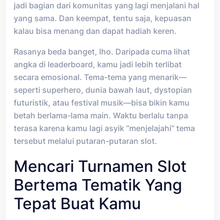
jadi bagian dari komunitas yang lagi menjalani hal
yang sama. Dan keempat, tentu saja, kepuasan
kalau bisa menang dan dapat hadiah keren.
Rasanya beda banget, lho. Daripada cuma lihat
angka di leaderboard, kamu jadi lebih terlibat
secara emosional. Tema-tema yang menarik—
seperti superhero, dunia bawah laut, dystopian
futuristik, atau festival musik—bisa bikin kamu
betah berlama-lama main. Waktu berlalu tanpa
terasa karena kamu lagi asyik “menjelajahi” tema
tersebut melalui putaran-putaran slot.
Mencari Turnamen Slot
Bertema Tematik Yang
Tepat Buat Kamu