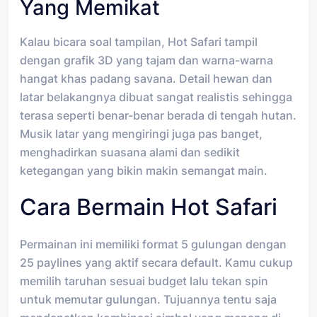
Yang Memikat
Kalau bicara soal tampilan, Hot Safari tampil
dengan grafik 3D yang tajam dan warna-warna
hangat khas padang savana. Detail hewan dan
latar belakangnya dibuat sangat realistis sehingga
terasa seperti benar-benar berada di tengah hutan.
Musik latar yang mengiringi juga pas banget,
menghadirkan suasana alami dan sedikit
ketegangan yang bikin makin semangat main.
Cara Bermain Hot Safari
Permainan ini memiliki format 5 gulungan dengan
25 paylines yang aktif secara default. Kamu cukup
memilih taruhan sesuai budget lalu tekan spin
untuk memutar gulungan. Tujuannya tentu saja