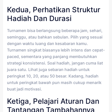
Kedua, Perhatikan Struktur
Hadiah Dan Durasi
Turnamen bisa berlangsung beberapa jam, sehari,
seminggu, atau bahkan sebulan. Pilih yang sesuai
dengan waktu luang dan kesabaran kamu.
Turnamen singkat biasanya lebih intens dan cepat-
paced, sementara yang panjang membutuhkan
strategi konsistensi. Soal hadiah, jangan cuma liat
juara satu. Lihat juga sebaran hadiah untuk
peringkat 10, 20, atau 50 besar. Kadang, hadiah
untuk peringkat bawah pun masih cukup menarik
buat jadi motivasi.
Ketiga, Pelajari Aturan Dan
Tantangan Tambahannya