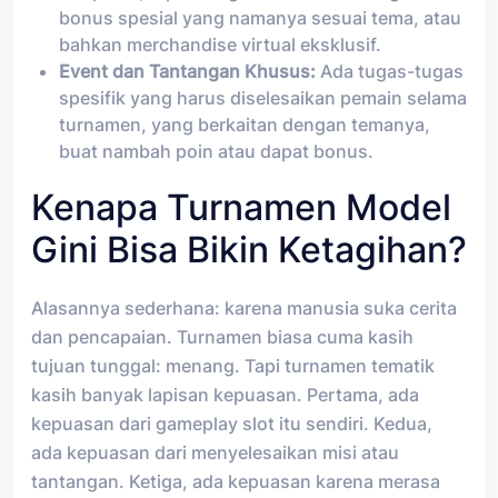
bonus spesial yang namanya sesuai tema, atau
bahkan merchandise virtual eksklusif.
Event dan Tantangan Khusus:
Ada tugas-tugas
spesifik yang harus diselesaikan pemain selama
turnamen, yang berkaitan dengan temanya,
buat nambah poin atau dapat bonus.
Kenapa Turnamen Model
Gini Bisa Bikin Ketagihan?
Alasannya sederhana: karena manusia suka cerita
dan pencapaian. Turnamen biasa cuma kasih
tujuan tunggal: menang. Tapi turnamen tematik
kasih banyak lapisan kepuasan. Pertama, ada
kepuasan dari gameplay slot itu sendiri. Kedua,
ada kepuasan dari menyelesaikan misi atau
tantangan. Ketiga, ada kepuasan karena merasa