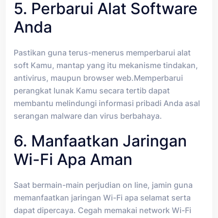
5. Perbarui Alat Software
Anda
Pastikan guna terus-menerus memperbarui alat
soft Kamu, mantap yang itu mekanisme tindakan,
antivirus, maupun browser web.Memperbarui
perangkat lunak Kamu secara tertib dapat
membantu melindungi informasi pribadi Anda asal
serangan malware dan virus berbahaya.
6. Manfaatkan Jaringan
Wi-Fi Apa Aman
Saat bermain-main perjudian on line, jamin guna
memanfaatkan jaringan Wi-Fi apa selamat serta
dapat dipercaya. Cegah memakai network Wi-Fi