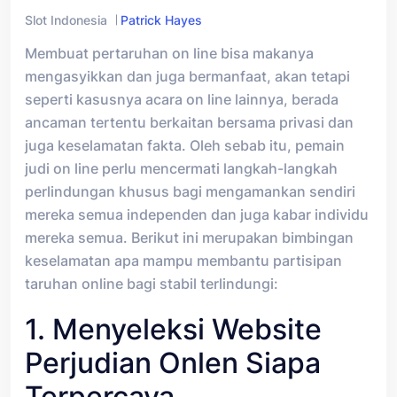
Slot Indonesia
Patrick Hayes
Membuat pertaruhan on line bisa makanya
mengasyikkan dan juga bermanfaat, akan tetapi
seperti kasusnya acara on line lainnya, berada
ancaman tertentu berkaitan bersama privasi dan
juga keselamatan fakta. Oleh sebab itu, pemain
judi on line perlu mencermati langkah-langkah
perlindungan khusus bagi mengamankan sendiri
mereka semua independen dan juga kabar individu
mereka semua. Berikut ini merupakan bimbingan
keselamatan apa mampu membantu partisipan
taruhan online bagi stabil terlindungi:
1. Menyeleksi Website
Perjudian Onlen Siapa
Terpercaya