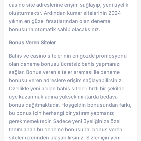
casino site adreslerine erişim sağlayıp, yeni üyelik
oluşturmaktır. Ardından kumar sitelerinin 2024
yılının en güzel fırsatlarından olan deneme
bonusuna otomatik sahip olacaksınız.
Bonus Veren Siteler
Bahis ve casino sitelerinin en gözde promosyonu
olan deneme bonusu ücretsiz bahis yapmanızı
sağlar. Bonus veren siteler araması ile deneme
bonusu veren adreslere erişim sağlayabilirsiniz.
Özellikle yeni açılan bahis siteleri hızlı bir şekilde
üye kazanmak adına yüksek miktarda bedava
bonus dağıtmaktadır. Hoşgeldin bonusundan farkı,
bu bonus için herhangi bir yatırım yapmanız
gerekmemektedir. Sadece yeni üyeliğinize özel
tanımlanan bu deneme bonusuna, bonus veren
siteler üzerinden ulaşabilirsiniz. Sizler için yeni