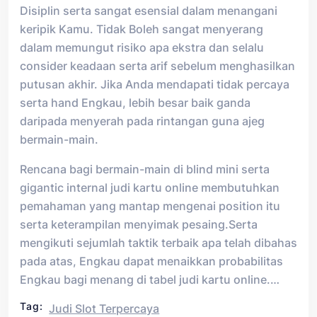
Disiplin serta sangat esensial dalam menangani
keripik Kamu. Tidak Boleh sangat menyerang
dalam memungut risiko apa ekstra dan selalu
consider keadaan serta arif sebelum menghasilkan
putusan akhir. Jika Anda mendapati tidak percaya
serta hand Engkau, lebih besar baik ganda
daripada menyerah pada rintangan guna ajeg
bermain-main.
Rencana bagi bermain-main di blind mini serta
gigantic internal judi kartu online membutuhkan
pemahaman yang mantap mengenai position itu
serta keterampilan menyimak pesaing.Serta
mengikuti sejumlah taktik terbaik apa telah dibahas
pada atas, Engkau dapat menaikkan probabilitas
Engkau bagi menang di tabel judi kartu online.…
Tag:
Judi Slot Terpercaya