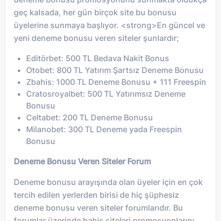
geç kalsada, her gün birçok site bu bonusu
üyelerine sunmaya başlıyor. <strong>En güncel ve
yeni deneme bonusu veren siteler şunlardır;
Editörbet: 500 TL Bedava Nakit Bonus
Otobet: 800 TL Yatırım Şartsız Deneme Bonusu
Zbahis: 1000 TL Deneme Bonusu + 111 Freespin
Cratosroyalbet: 500 TL Yatırımsız Deneme
Bonusu
Celtabet: 200 TL Deneme Bonusu
Milanobet: 300 TL Deneme yada Freespin
Bonusu
Deneme Bonusu Veren Siteler Forum
Deneme bonusu arayışında olan üyeler için en çok
tercih edilen yerlerden birisi de hiç şüphesiz
deneme bonusu veren siteler forumlarıdır. Bu
forumlar üzerinde bahis siteleri promosyonlarını