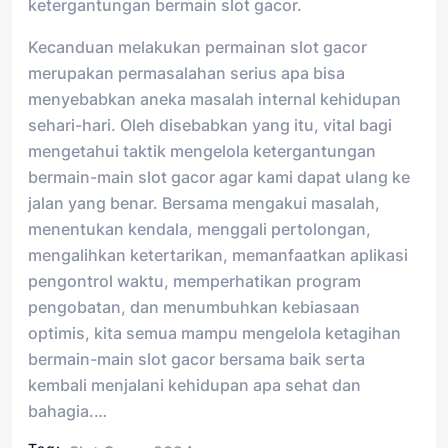
ketergantungan bermain slot gacor.
Kecanduan melakukan permainan slot gacor
merupakan permasalahan serius apa bisa
menyebabkan aneka masalah internal kehidupan
sehari-hari. Oleh disebabkan yang itu, vital bagi
mengetahui taktik mengelola ketergantungan
bermain-main slot gacor agar kami dapat ulang ke
jalan yang benar. Bersama mengakui masalah,
menentukan kendala, menggali pertolongan,
mengalihkan ketertarikan, memanfaatkan aplikasi
pengontrol waktu, memperhatikan program
pengobatan, dan menumbuhkan kebiasaan
optimis, kita semua mampu mengelola ketagihan
bermain-main slot gacor bersama baik serta
kembali menjalani kehidupan apa sehat dan
bahagia.…