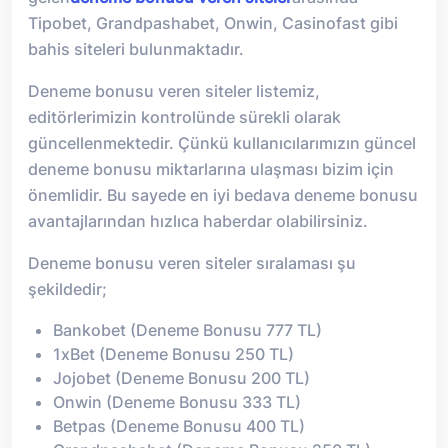
Tipobet, Grandpashabet, Onwin, Casinofast gibi
bahis siteleri bulunmaktadır.
Deneme bonusu veren siteler listemiz,
editörlerimizin kontrolünde sürekli olarak
güncellenmektedir. Çünkü kullanıcılarımızın güncel
deneme bonusu miktarlarına ulaşması bizim için
önemlidir. Bu sayede en iyi bedava deneme bonusu
avantajlarından hızlıca haberdar olabilirsiniz.
Deneme bonusu veren siteler sıralaması şu
şekildedir;
Bankobet (Deneme Bonusu 777 TL)
1xBet (Deneme Bonusu 250 TL)
Jojobet (Deneme Bonusu 200 TL)
Onwin (Deneme Bonusu 333 TL)
Betpas (Deneme Bonusu 400 TL)