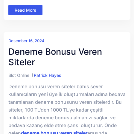
Read More
Desember 16, 2024
Deneme Bonusu Veren
Siteler
Slot Online
Patrick Hayes
Deneme bonusu veren siteler bahis sever
kullanıcıların yeni üyelik oluşturmaları adına bedava
tanımlanan deneme bonusunu veren sitelerdir. Bu
siteler, 100 TL'den 1000 TL'ye kadar çeşitli
miktarlarda deneme bonusu almanızı sağlar, ve
bedava kazanç elde etme şansı oluşturur. Önde
gelen
deneme bonusu veren siteler
arasında