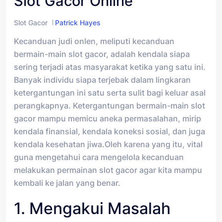
Slot Gacor Online
Slot Gacor
Patrick Hayes
Kecanduan judi onlen, meliputi kecanduan
bermain-main slot gacor, adalah kendala siapa
sering terjadi atas masyarakat ketika yang satu ini.
Banyak individu siapa terjebak dalam lingkaran
ketergantungan ini satu serta sulit bagi keluar asal
perangkapnya. Ketergantungan bermain-main slot
gacor mampu memicu aneka permasalahan, mirip
kendala finansial, kendala koneksi sosial, dan juga
kendala kesehatan jiwa.Oleh karena yang itu, vital
guna mengetahui cara mengelola kecanduan
melakukan permainan slot gacor agar kita mampu
kembali ke jalan yang benar.
1. Mengakui Masalah