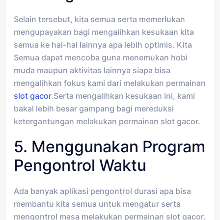
Selain tersebut, kita semua serta memerlukan
mengupayakan bagi mengalihkan kesukaan kita
semua ke hal-hal lainnya apa lebih optimis. Kita
Semua dapat mencoba guna menemukan hobi
muda maupun aktivitas lainnya siapa bisa
mengalihkan fokus kami dari melakukan permainan
slot gacor
.Serta mengalihkan kesukaan ini, kami
bakal lebih besar gampang bagi mereduksi
ketergantungan melakukan permainan slot gacor.
5. Menggunakan Program
Pengontrol Waktu
Ada banyak aplikasi pengontrol durasi apa bisa
membantu kita semua untuk mengatur serta
mengontrol masa melakukan permainan slot gacor.