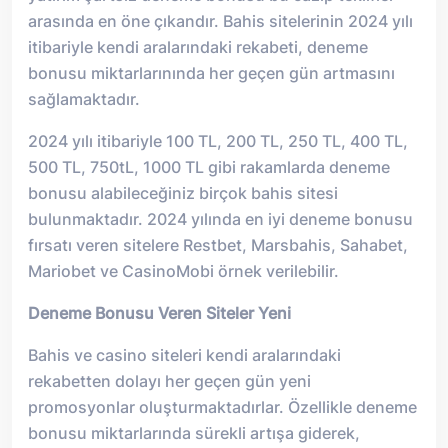
arasında en öne çıkandır. Bahis sitelerinin 2024 yılı
itibariyle kendi aralarındaki rekabeti, deneme
bonusu miktarlarınında her geçen gün artmasını
sağlamaktadır.
2024 yılı itibariyle 100 TL, 200 TL, 250 TL, 400 TL,
500 TL, 750tL, 1000 TL gibi rakamlarda deneme
bonusu alabileceğiniz birçok bahis sitesi
bulunmaktadır. 2024 yılında en iyi deneme bonusu
fırsatı veren sitelere Restbet, Marsbahis, Sahabet,
Mariobet ve CasinoMobi örnek verilebilir.
Deneme Bonusu Veren Siteler Yeni
Bahis ve casino siteleri kendi aralarındaki
rekabetten dolayı her geçen gün yeni
promosyonlar oluşturmaktadırlar. Özellikle deneme
bonusu miktarlarında sürekli artışa giderek,