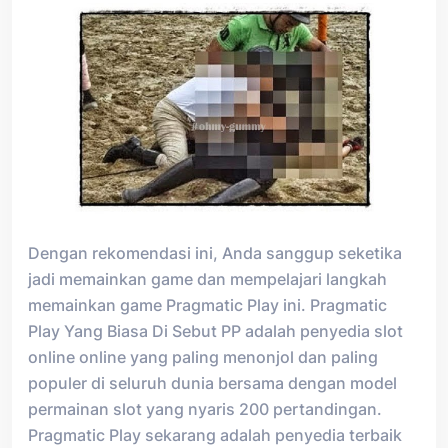
Dengan rekomendasi ini, Anda sanggup seketika
jadi memainkan game dan mempelajari langkah
memainkan game Pragmatic Play ini. Pragmatic
Play Yang Biasa Di Sebut PP adalah penyedia slot
online online yang paling menonjol dan paling
populer di seluruh dunia bersama dengan model
permainan slot yang nyaris 200 pertandingan.
Pragmatic Play sekarang adalah penyedia terbaik