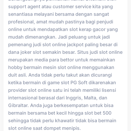
support agent atau customer service kita yang
senantiasa melayani bersama dengan sangat
profesional, amat mudah pastinya bagi penjudi
online untuk mendapatkan slot kerap gacor yang
mudah dimenangkan. Jadi peluang untuk jadi
pemenang judi slot online jackpot paling besar di
dana joker slot semakin besar. Situs judi slot online
merupakan media para bettor untuk memainkan
hobby bermain mesin slot online menggunakan
duit asli. Anda tidak perlu takut akan dicurangi
ketika bermain di game slot PG Soft dikarenakan
provider slot online satu ini telah memiliki lisensi
internasional berasal dari Inggris, Malta, dan
Gibraltar. Anda juga berkesempatan untuk bisa
bermain bersama bet kecil hingga slot bet 500
sehingga tidak perlu khawatir tidak bisa bermain
slot online saat dompet menipis.