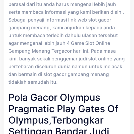
berasal dari itu anda harus mengenal lebih jauh
serta membaca informasi yang kami berikan disini.
Sebagai penyaji informasi link web slot gacor
gampang menang, kami anjurkan kepada anda
untuk membaca terlebih dahulu ulasan tersebut
agar mengenal lebih jauh 4 Game Slot Online
Gampang Menang Tergacor hari ini. Pada masa
kini, banyak sekali penggemar judi slot online yang
bertebaran diseluruh dunia namun untuk melacak
dan bermain di slot gacor gampang menang
tidaklah semudah itu.
Pola Gacor Olympus
Pragmatic Play Gates Of
Olympus,terbongkar
Settingan Bandar Judi