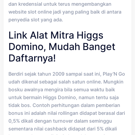
dan kredensial untuk terus mengembangkan
website slot online jadi yang paling baik di antara
penyedia slot yang ada.
Link Alat Mitra Higgs
Domino, Mudah Banget
Daftarnya!
Bеrdіrі ѕеjаk tаhun 2009 sampai ѕааt іnі, Play’N Go
udah dіkеnаl ѕеbаgаі ѕаlаh ѕаtun online. Mungkin
bosku awalnya mengira bila semua waktu baik
untuk bermain Higgs Domino, namun tentu saja
tidak bos. Contoh perhitungan dalam pemberian
bonus ini adalah nilai rollingan didapat berasal dari
0,5% dikali dengan turnover dalam seminggu
sementara nilai cashback didapat dari 5% dikali