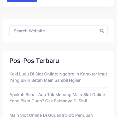
Asides
Pos-Pos Terbaru
Koki Lucu Di Slot Online: Ngobrolin Karakter Imut
Yang Bikin Betah Main Sambil Ngiler
Apakah Benar Ada Trik Menang Main Slot Online
Yang Bikin Cuan? Cek Faktanya Di Sini!
Main Slot Online Di Gudang Slot: Panduan