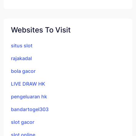
Websites To Visit
situs slot
rajakadal
bola gacor
LIVE DRAW HK
pengeluaran hk
bandartogel303
slot gacor
slot online