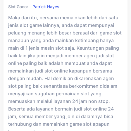
Slot Gacor
Patrick Hayes
Maka dari itu, bersama memainkan lebih dari satu
jenis slot game lainnya, anda dapat mempunyai
peluang menang lebih besar berasal dari game slot
manapun yang anda mainkan ketimbang hanya
main di 1 jenis mesin slot saja. Keuntungan paling
baik lain jika join menjadi member agen judi slot
online paling baik adalah membuat anda dapat
memainkan judi slot online kapanpun bersama
dengan mudah. Hal demikian dikarenakan agen
slot paling baik senantiasa berkomitmen didalam
menyajikan suguhan permainan slot yang
memuaskan melalui layanan 24 jam non stop.
Beserta ada layanan bermain judi slot online 24
jam, semua member yang join di dalamnya bisa
terhubung dan memainkan game slot apapun