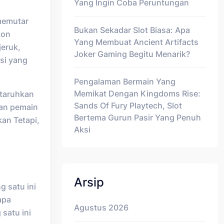
Yang Ingin Coba Peruntungan
memutar
Bukan Sekadar Slot Biasa: Apa
kon
Yang Membuat Ancient Artifacts
eruk,
Joker Gaming Begitu Menarik?
si yang
Pengalaman Bermain Yang
Memikat Dengan Kingdoms Rise:
rtaruhkan
Sands Of Fury Playtech, Slot
an pemain
Bertema Gurun Pasir Yang Penuh
an Tetapi,
Aksi
Arsip
 satu ini
apa
Agustus 2026
satu ini