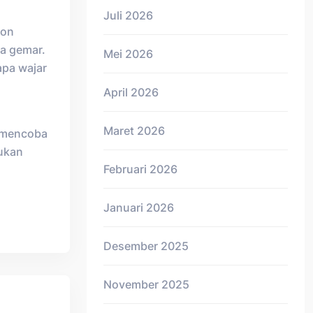
Juli 2026
pon
ka gemar.
Mei 2026
apa wajar
April 2026
Maret 2026
m mencoba
kukan
Februari 2026
Januari 2026
Desember 2025
November 2025