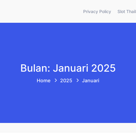
Privacy Policy
Slot Thai
Bulan: Januari 2025
Home
2025
Januari