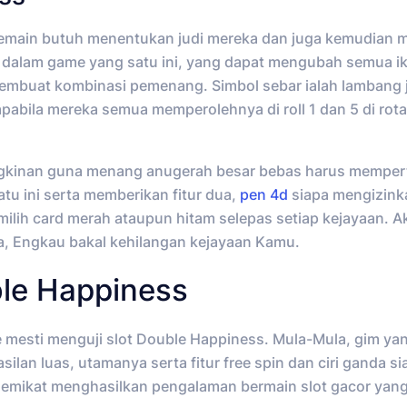
pemain butuh menentukan judi mereka dan juga kemudian 
dalam game yang satu ini, yang dapat mengubah semua i
embuat kombinasi pemenang. Simbol sebar ialah lambang j
abila mereka semua memperolehnya di roll 1 dan 5 di rota
ungkinan guna menang anugerah besar bebas harus mempe
atu ini serta memberikan fitur dua,
pen 4d
siapa mengizink
h card merah ataupun hitam selepas setiap kejayaan. Ak
, Engkau bakal kehilangan kejayaan Kamu.
le Happiness
mesti menguji slot Double Happiness. Mula-Mula, gim yang
an luas, utamanya serta fitur free spin dan ciri ganda si
memikat menghasilkan pengalaman bermain slot gacor yang 