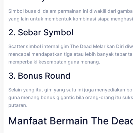
Simbol buas di dalam permainan ini diwakili dari gam
yang lain untuk membentuk kombinasi siapa menghasi
2. Sebar Symbol
Scatter simbol internal gim The Dead Melarikan Diri d
mencapai mendapatkan tiga atau lebih banyak tebar ta
memperbaiki kesempatan guna menang.
3. Bonus Round
Selain yang itu, gim yang satu ini juga menyediakan
guna menang bonus gigantic bila orang-orang itu suk
putaran.
Manfaat Bermain The Dea