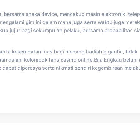
bel bersama aneka device, mencakup mesin elektronik, tele
mengalami gim ini dalam mana juga serta waktu juga mere
kup jujur bagi sekumpulan pelaku, bersama probabilitas si
serta kesempatan luas bagi menang hadiah gigantic, tidak
ihan dalam kelompok fans casino online.Bila Engkau belu
ne dapat dipercaya serta nikmati sendiri kegembiraan mela