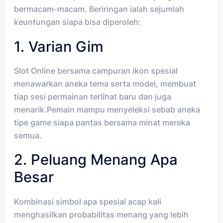
bermacam-macam. Beriringan ialah sejumlah
keuntungan siapa bisa diperoleh:
1. Varian Gim
Slot Online bersama campuran ikon spesial
menawarkan aneka tema serta model, membuat
tiap sesi permainan terlihat baru dan juga
menarik.Pemain mampu menyeleksi sebab aneka
tipe game siapa pantas bersama minat mereka
semua.
2. Peluang Menang Apa
Besar
Kombinasi simbol apa spesial acap kali
menghasilkan probabilitas menang yang lebih