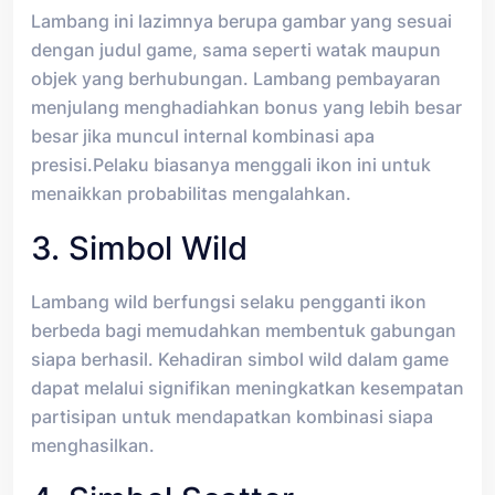
Lambang ini lazimnya berupa gambar yang sesuai
dengan judul game, sama seperti watak maupun
objek yang berhubungan. Lambang pembayaran
menjulang menghadiahkan bonus yang lebih besar
besar jika muncul internal kombinasi apa
presisi.Pelaku biasanya menggali ikon ini untuk
menaikkan probabilitas mengalahkan.
3. Simbol Wild
Lambang wild berfungsi selaku pengganti ikon
berbeda bagi memudahkan membentuk gabungan
siapa berhasil. Kehadiran simbol wild dalam game
dapat melalui signifikan meningkatkan kesempatan
partisipan untuk mendapatkan kombinasi siapa
menghasilkan.