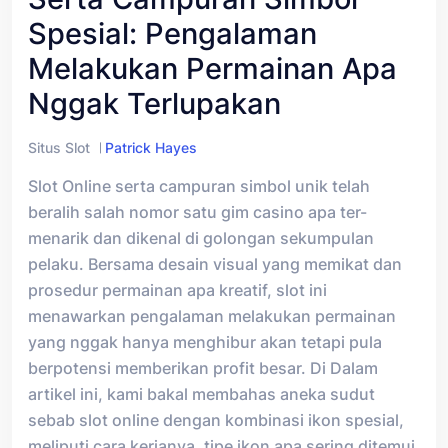
Spesial: Pengalaman
Melakukan Permainan Apa
Nggak Terlupakan
Situs Slot
Patrick Hayes
Slot Online serta campuran simbol unik telah
beralih salah nomor satu gim casino apa ter-
menarik dan dikenal di golongan sekumpulan
pelaku. Bersama desain visual yang memikat dan
prosedur permainan apa kreatif, slot ini
menawarkan pengalaman melakukan permainan
yang nggak hanya menghibur akan tetapi pula
berpotensi memberikan profit besar. Di Dalam
artikel ini, kami bakal membahas aneka sudut
sebab slot online dengan kombinasi ikon spesial,
meliputi cara kerjanya, tipe ikon apa sering ditemui,