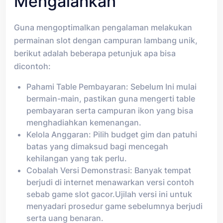
Mengalahkan
Guna mengoptimalkan pengalaman melakukan
permainan slot dengan campuran lambang unik,
berikut adalah beberapa petunjuk apa bisa
dicontoh:
Pahami Table Pembayaran: Sebelum Ini mulai
bermain-main, pastikan guna mengerti table
pembayaran serta campuran ikon yang bisa
menghadiahkan kemenangan.
Kelola Anggaran: Pilih budget gim dan patuhi
batas yang dimaksud bagi mencegah
kehilangan yang tak perlu.
Cobalah Versi Demonstrasi: Banyak tempat
berjudi di internet menawarkan versi contoh
sebab game slot gacor.Ujilah versi ini untuk
menyadari prosedur game sebelumnya berjudi
serta uang benaran.