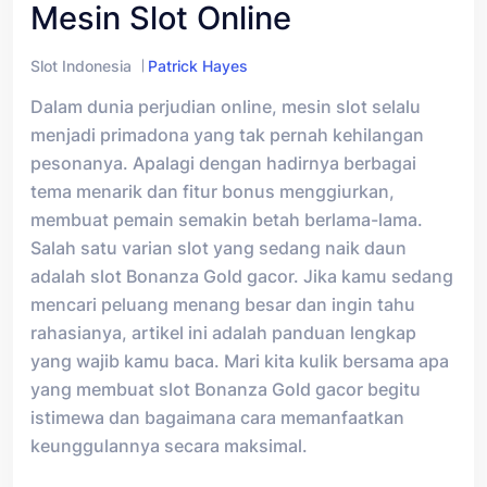
Mesin Slot Online
Slot Indonesia
Patrick Hayes
Dalam dunia perjudian online, mesin slot selalu
menjadi primadona yang tak pernah kehilangan
pesonanya. Apalagi dengan hadirnya berbagai
tema menarik dan fitur bonus menggiurkan,
membuat pemain semakin betah berlama-lama.
Salah satu varian slot yang sedang naik daun
adalah slot Bonanza Gold gacor. Jika kamu sedang
mencari peluang menang besar dan ingin tahu
rahasianya, artikel ini adalah panduan lengkap
yang wajib kamu baca. Mari kita kulik bersama apa
yang membuat slot Bonanza Gold gacor begitu
istimewa dan bagaimana cara memanfaatkan
keunggulannya secara maksimal.