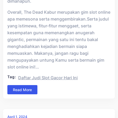
dimanapun.
Overall, The Dead Kabur merupakan gim slot online
apa memesona serta menggembirakan.Serta judul
yang istimewa, fitur-fitur menggaet, serta
kesempatan guna memenangkan anugerah
gigantic, permainan yang satu ini tentu bakal
menghadiahkan kejadian bermain siapa
memuaskan. Makanya, jangan ragu bagi
mengupayakan untung Kamu serta bermain gim
slot online ini!…
Tag:
Daftar Judi Slot Gacor Hari Ini
Read More
April 1, 2024