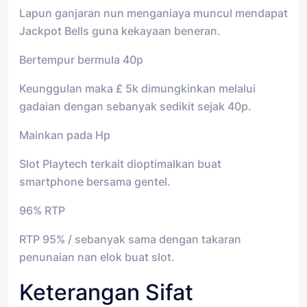
Lapun ganjaran nun menganiaya muncul mendapat
Jackpot Bells guna kekayaan beneran.
Bertempur bermula 40p
Keunggulan maka £ 5k dimungkinkan melalui
gadaian dengan sebanyak sedikit sejak 40p.
Mainkan pada Hp
Slot Playtech terkait dioptimalkan buat
smartphone bersama gentel.
96% RTP
RTP 95% / sebanyak sama dengan takaran
penunaian nan elok buat slot.
Keterangan Sifat