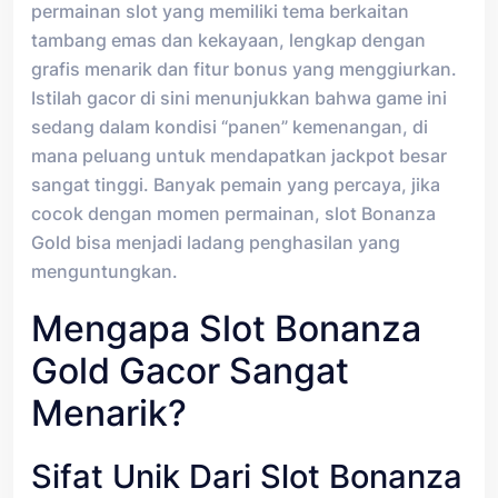
permainan slot yang memiliki tema berkaitan
tambang emas dan kekayaan, lengkap dengan
grafis menarik dan fitur bonus yang menggiurkan.
Istilah gacor di sini menunjukkan bahwa game ini
sedang dalam kondisi “panen” kemenangan, di
mana peluang untuk mendapatkan jackpot besar
sangat tinggi. Banyak pemain yang percaya, jika
cocok dengan momen permainan, slot Bonanza
Gold bisa menjadi ladang penghasilan yang
menguntungkan.
Mengapa Slot Bonanza
Gold Gacor Sangat
Menarik?
Sifat Unik Dari Slot Bonanza