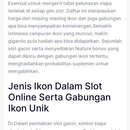
Esensial untuk mengerti tabel pelunasan siapa
terletak di setiap gim slot. Daftar ini menjelaskan
harga dari masing-masing ikon dan juga gabungan
apa bisa menyampaikan kemenangan.Semakin
istimewa campuran ikon yang muncul, makin
gigantic pula hadiah apa bisa didapatkan. Sejumlah
slot gacor serta menyediakan feature bonus yang
dapat dipicu dengan gabungan ikon tertentu,
menghadiahkan probabilitas suplemen untuk
mengalahkan.
Jenis Ikon Dalam Slot
Online Serta Gabungan
Ikon Unik
Di Dalam permainan slot gacor, simbol siapa