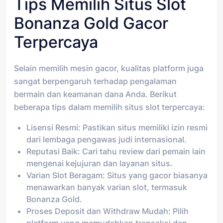
Tips Memilih Situs Slot
Bonanza Gold Gacor
Terpercaya
Selain memilih mesin gacor, kualitas platform juga
sangat berpengaruh terhadap pengalaman
bermain dan keamanan dana Anda. Berikut
beberapa tips dalam memilih situs slot terpercaya:
Lisensi Resmi: Pastikan situs memiliki izin resmi
dari lembaga pengawas judi internasional.
Reputasi Baik: Cari tahu review dari pemain lain
mengenai kejujuran dan layanan situs.
Varian Slot Beragam: Situs yang gacor biasanya
menawarkan banyak varian slot, termasuk
Bonanza Gold.
Proses Deposit dan Withdraw Mudah: Pilih
platform yang memudahkan transaksi dan