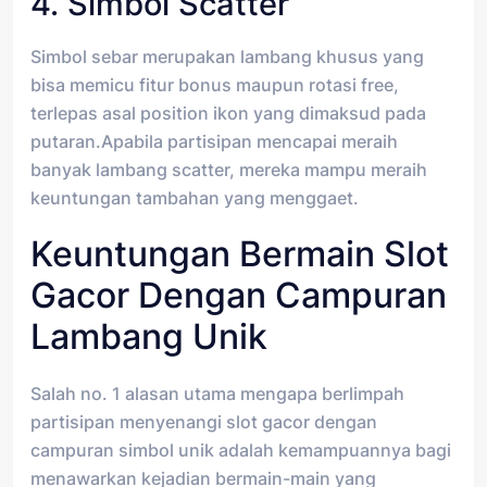
4. Simbol Scatter
Simbol sebar merupakan lambang khusus yang
bisa memicu fitur bonus maupun rotasi free,
terlepas asal position ikon yang dimaksud pada
putaran.Apabila partisipan mencapai meraih
banyak lambang scatter, mereka mampu meraih
keuntungan tambahan yang menggaet.
Keuntungan Bermain Slot
Gacor Dengan Campuran
Lambang Unik
Salah no. 1 alasan utama mengapa berlimpah
partisipan menyenangi slot gacor dengan
campuran simbol unik adalah kemampuannya bagi
menawarkan kejadian bermain-main yang