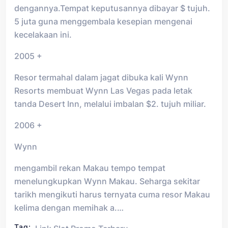
dengannya.Tempat keputusannya dibayar $ tujuh.
5 juta guna menggembala kesepian mengenai
kecelakaan ini.
2005 +
Resor termahal dalam jagat dibuka kali Wynn
Resorts membuat Wynn Las Vegas pada letak
tanda Desert Inn, melalui imbalan $2. tujuh miliar.
2006 +
Wynn
mengambil rekan Makau tempo tempat
menelungkupkan Wynn Makau. Seharga sekitar
tarikh mengikuti harus ternyata cuma resor Makau
kelima dengan memihak a.…
Tag: