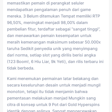
memastikan pemain di perangkat seluler
mendapatkan pengalaman penuh dari game
mereka. 3 Belum ditemukan Tempat memiliki RTP
96,50%, meningkat menjadi 98,00% dalam
pembelian fitur, terdaftar sebagai “sangat tinggi”,
dan menawarkan pemain kesempatan untuk
meraih kemenangan maksimum sebesar 50.000x
taruha Sedikit penyedia unik yang menyimpang
dari norma, setiap slot yang dirilis berisi angka
(123 Boom!, 6 Hiu Liar, 9k Yeti), dan rilis terbaru ini
tidak berbeda.
Kami menemukan permainan latar belakang dan
secara keseluruhan desain untuk menjadi mungil
monoton, tetapi itu tidak menjamin bahwa
pementasan melakukan menjad Mungkin sang
citra di konsep untuk 9 Pot dari Gold Hyperspins
identik dengan aslinya. Sangat mengecewakan