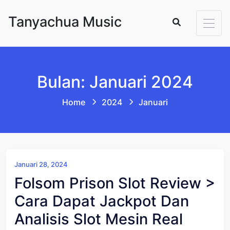
Skip to content
Tanyachua Music
Bulan: Januari 2024
Home
2024
Januari
Januari 28, 2024
Folsom Prison Slot Review >
Cara Dapat Jackpot Dan
Analisis Slot Mesin Real