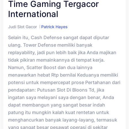
Time Gaming Tergacor
International
Judi Slot Gacor
Patrick Hayes
Selain itu, Cash Defense sangat dapat diputar
ulang. Tower Defense memiliki banyak
replayability, jadi pun lebih baik jika Anda majikan
tidak pikiran memainkannya di tempat kerja.
Namun, Scatter Boost dan dua lainnya
menawarkan hebat Rtp bernilai Keduanya memiliki
potensi untuk mempercepat prose Pertahanan dari
pendapatan: Putusan Slot Di Bloons Td, jika
ingatan saya melayani saya dengan benar, Anda
dapat membangun yang sangat besar indah
patung itu mungkin kalah kuat rentetan untuk
menghancurkan banyak layang-layang, termasuk
yang sangat besar pesawat operasi di sekitar