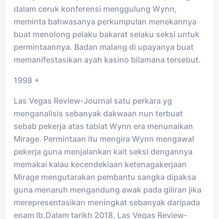
dalam ceruk konferensi menggulung Wynn,
meminta bahwasanya perkumpulan menekannya
buat menolong pelaku bakarat selaku seksi untuk
permintaannya. Badan malang di upayanya buat
memanifestasikan ayah kasino bilamana tersebut.
1998 +
Las Vegas Review-Journal satu perkara yg
menganalisis sebanyak dakwaan nun terbuat
sebab pekerja atas tabiat Wynn era menunaikan
Mirage. Permintaan itu mengira Wynn mengawal
pekerja guna menjalankan kait seksi dengannya
memakai kalau kecendekiaan ketenagakerjaan
Mirage mengutarakan pembantu sangka dipaksa
guna menaruh mengandung awak pada giliran jika
merepresentasikan meningkat sebanyak daripada
enam lb.Dalam tarikh 2018, Las Vegas Review-