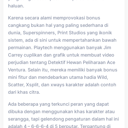
haluan.
Karena secara alami memprovokasi bonus
cangkang bukan hal yang paling sederhana di
dunia, Superspinners, Print Studios yang ikonik
sistem, ada di sini untuk mempertahankan bawah
permainan. Playtech menggunakan banyak Jim
Carrey cuplikan dan grafik untuk membuat video
perjudian tentang Detektif Hewan Peliharaan Ace
Ventura. Selain itu, mereka memiliki banyak bonus
mini fitur dan mendebarkan utama hadia Wild,
Scatter, Xsplit, dan xways karakter adalah contoh
dari khas citra.
Ada beberapa yang terkunci peran yang dapat
dibuka dengan menggunakan khas karakter atau
serangga, tapi gelendong pengaturan dalam hal ini
adalah 4 – 6-6-6-4 di 5 berputar. Tergantung di