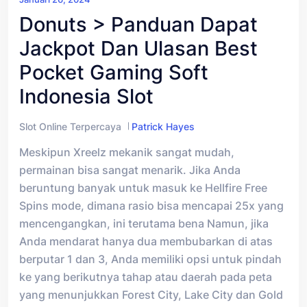
Donuts > Panduan Dapat
Jackpot Dan Ulasan Best
Pocket Gaming Soft
Indonesia Slot
Slot Online Terpercaya
Patrick Hayes
Meskipun Xreelz mekanik sangat mudah,
permainan bisa sangat menarik. Jika Anda
beruntung banyak untuk masuk ke Hellfire Free
Spins mode, dimana rasio bisa mencapai 25x yang
mencengangkan, ini terutama bena Namun, jika
Anda mendarat hanya dua membubarkan di atas
berputar 1 dan 3, Anda memiliki opsi untuk pindah
ke yang berikutnya tahap atau daerah pada peta
yang menunjukkan Forest City, Lake City dan Gold