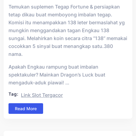
Temukan suplemen Tegap Fortune & persiapkan
tetap dikau buat memboyong imbalan tegap.
Komisi itu menampakkan 138 leter bermaslahat yg
mungkin menggandakan tagan Engkau 138
sungai. Melahirkan koin secara citra “138” memakai
cocokkan 5 sinyal buat menangkap satu.380
nama.
Apakah Engkau rampung buat imbalan
spektakuler? Mainkan Dragon’s Luck buat
mengaduk-aduk piawai! …
Tag:
Link Slot Tergacor
Read More