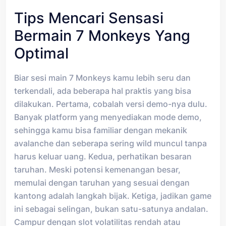
Tips Mencari Sensasi
Bermain 7 Monkeys Yang
Optimal
Biar sesi main 7 Monkeys kamu lebih seru dan
terkendali, ada beberapa hal praktis yang bisa
dilakukan. Pertama, cobalah versi demo-nya dulu.
Banyak platform yang menyediakan mode demo,
sehingga kamu bisa familiar dengan mekanik
avalanche dan seberapa sering wild muncul tanpa
harus keluar uang. Kedua, perhatikan besaran
taruhan. Meski potensi kemenangan besar,
memulai dengan taruhan yang sesuai dengan
kantong adalah langkah bijak. Ketiga, jadikan game
ini sebagai selingan, bukan satu-satunya andalan.
Campur dengan slot volatilitas rendah atau