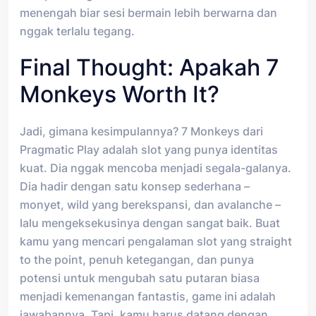
menengah biar sesi bermain lebih berwarna dan
nggak terlalu tegang.
Final Thought: Apakah 7
Monkeys Worth It?
Jadi, gimana kesimpulannya? 7 Monkeys dari
Pragmatic Play adalah slot yang punya identitas
kuat. Dia nggak mencoba menjadi segala-galanya.
Dia hadir dengan satu konsep sederhana –
monyet, wild yang berekspansi, dan avalanche –
lalu mengeksekusinya dengan sangat baik. Buat
kamu yang mencari pengalaman slot yang straight
to the point, penuh ketegangan, dan punya
potensi untuk mengubah satu putaran biasa
menjadi kemenangan fantastis, game ini adalah
jawabannya. Tapi, kamu harus datang dengan