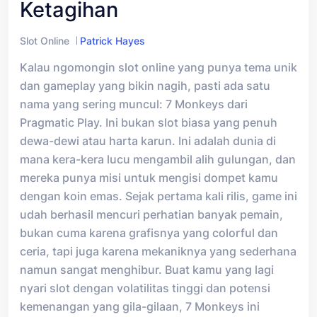
Ketagihan
Slot Online
Patrick Hayes
Kalau ngomongin slot online yang punya tema unik
dan gameplay yang bikin nagih, pasti ada satu
nama yang sering muncul: 7 Monkeys dari
Pragmatic Play. Ini bukan slot biasa yang penuh
dewa-dewi atau harta karun. Ini adalah dunia di
mana kera-kera lucu mengambil alih gulungan, dan
mereka punya misi untuk mengisi dompet kamu
dengan koin emas. Sejak pertama kali rilis, game ini
udah berhasil mencuri perhatian banyak pemain,
bukan cuma karena grafisnya yang colorful dan
ceria, tapi juga karena mekaniknya yang sederhana
namun sangat menghibur. Buat kamu yang lagi
nyari slot dengan volatilitas tinggi dan potensi
kemenangan yang gila-gilaan, 7 Monkeys ini