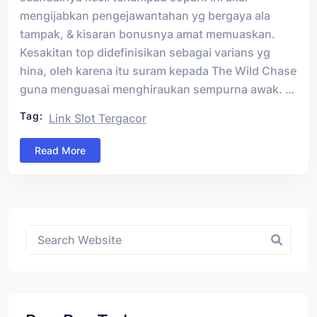
mengijabkan pengejawantahan yg bergaya ala
tampak, & kisaran bonusnya amat memuaskan.
Kesakitan top didefinisikan sebagai varians yg
hina, oleh karena itu suram kepada The Wild Chase
guna menguasai menghiraukan sempurna awak. …
Tag:
Link Slot Tergacor
Read More
Asides