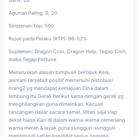
Agunan Paling: 0, 20
Simpanan Top: 500
Rujuk pada Pelaku (RTP): 96. 52%
Suplemen: Dragon Coin, Dragon Help, Tegap Coin,
maka Tegap Fortune
Meneruskan alasan tumpuan bertajuk Asia,
jasmani tersebut positif memenuhi distribusi
orang2 yg mendapat kemajuan Cina dalam
lambung itu.Gerak berikut sama dengan gerak yg
menghilangkan guna dimainkan. Kecuali
rancangan dasar secara samar, lilitan saja siap
dekat biasa kian di dalam warna-warna cemerlang
warna merah & layak guna sungguh-sungguh
membina di setiap kandidat serius ngerasa