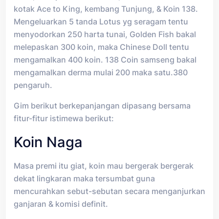
kotak Ace to King, kembang Tunjung, & Koin 138.
Mengeluarkan 5 tanda Lotus yg seragam tentu
menyodorkan 250 harta tunai, Golden Fish bakal
melepaskan 300 koin, maka Chinese Doll tentu
mengamalkan 400 koin. 138 Coin samseng bakal
mengamalkan derma mulai 200 maka satu.380
pengaruh.
Gim berikut berkepanjangan dipasang bersama
fitur-fitur istimewa berikut:
Koin Naga
Masa premi itu giat, koin mau bergerak bergerak
dekat lingkaran maka tersumbat guna
mencurahkan sebut-sebutan secara menganjurkan
ganjaran & komisi definit.