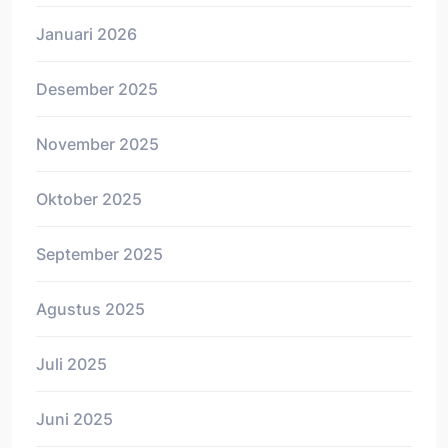
Januari 2026
Desember 2025
November 2025
Oktober 2025
September 2025
Agustus 2025
Juli 2025
Juni 2025