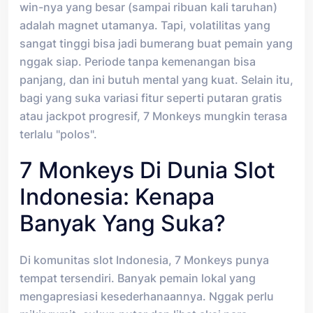
win-nya yang besar (sampai ribuan kali taruhan)
adalah magnet utamanya. Tapi, volatilitas yang
sangat tinggi bisa jadi bumerang buat pemain yang
nggak siap. Periode tanpa kemenangan bisa
panjang, dan ini butuh mental yang kuat. Selain itu,
bagi yang suka variasi fitur seperti putaran gratis
atau jackpot progresif, 7 Monkeys mungkin terasa
terlalu "polos".
7 Monkeys Di Dunia Slot
Indonesia: Kenapa
Banyak Yang Suka?
Di komunitas slot Indonesia, 7 Monkeys punya
tempat tersendiri. Banyak pemain lokal yang
mengapresiasi kesederhanaannya. Nggak perlu