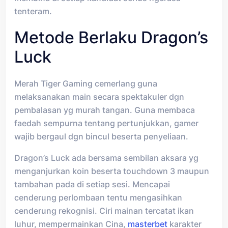
tenteram.
Metode Berlaku Dragon’s
Luck
Merah Tiger Gaming cemerlang guna
melaksanakan main secara spektakuler dgn
pembalasan yg murah tangan. Guna membaca
faedah sempurna tentang pertunjukkan, gamer
wajib bergaul dgn bincul beserta penyeliaan.
Dragon’s Luck ada bersama sembilan aksara yg
menganjurkan koin beserta touchdown 3 maupun
tambahan pada di setiap sesi. Mencapai
cenderung perlombaan tentu mengasihkan
cenderung rekognisi. Ciri mainan tercatat ikan
luhur, mempermainkan Cina,
masterbet
karakter