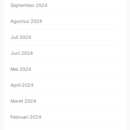
September 2024
Agustus 2024
Juli 2024
Juni 2024
Mei 2024
April 2024
Maret 2024
Februari 2024