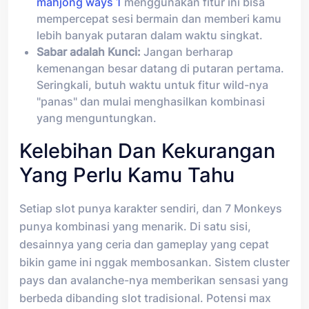
mahjong ways 1
menggunakan fitur ini bisa
mempercepat sesi bermain dan memberi kamu
lebih banyak putaran dalam waktu singkat.
Sabar adalah Kunci:
Jangan berharap
kemenangan besar datang di putaran pertama.
Seringkali, butuh waktu untuk fitur wild-nya
"panas" dan mulai menghasilkan kombinasi
yang menguntungkan.
Kelebihan Dan Kekurangan
Yang Perlu Kamu Tahu
Setiap slot punya karakter sendiri, dan 7 Monkeys
punya kombinasi yang menarik. Di satu sisi,
desainnya yang ceria dan gameplay yang cepat
bikin game ini nggak membosankan. Sistem cluster
pays dan avalanche-nya memberikan sensasi yang
berbeda dibanding slot tradisional. Potensi max