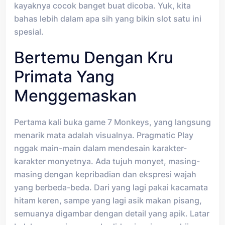
kayaknya cocok banget buat dicoba. Yuk, kita
bahas lebih dalam apa sih yang bikin slot satu ini
spesial.
Bertemu Dengan Kru
Primata Yang
Menggemaskan
Pertama kali buka game 7 Monkeys, yang langsung
menarik mata adalah visualnya. Pragmatic Play
nggak main-main dalam mendesain karakter-
karakter monyetnya. Ada tujuh monyet, masing-
masing dengan kepribadian dan ekspresi wajah
yang berbeda-beda. Dari yang lagi pakai kacamata
hitam keren, sampe yang lagi asik makan pisang,
semuanya digambar dengan detail yang apik. Latar