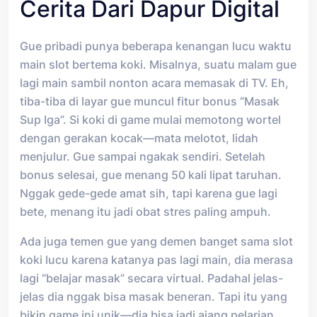
Cerita Dari Dapur Digital
Gue pribadi punya beberapa kenangan lucu waktu
main slot bertema koki. Misalnya, suatu malam gue
lagi main sambil nonton acara memasak di TV. Eh,
tiba-tiba di layar gue muncul fitur bonus “Masak
Sup Iga”. Si koki di game mulai memotong wortel
dengan gerakan kocak—mata melotot, lidah
menjulur. Gue sampai ngakak sendiri. Setelah
bonus selesai, gue menang 50 kali lipat taruhan.
Nggak gede-gede amat sih, tapi karena gue lagi
bete, menang itu jadi obat stres paling ampuh.
Ada juga temen gue yang demen banget sama slot
koki lucu karena katanya pas lagi main, dia merasa
lagi “belajar masak” secara virtual. Padahal jelas-
jelas dia nggak bisa masak beneran. Tapi itu yang
bikin game ini unik—dia bisa jadi ajang pelarian