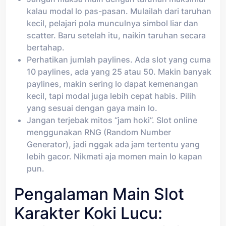
kalau modal lo pas-pasan. Mulailah dari taruhan
kecil, pelajari pola munculnya simbol liar dan
scatter. Baru setelah itu, naikin taruhan secara
bertahap.
Perhatikan jumlah paylines. Ada slot yang cuma
10 paylines, ada yang 25 atau 50. Makin banyak
paylines, makin sering lo dapat kemenangan
kecil, tapi modal juga lebih cepat habis. Pilih
yang sesuai dengan gaya main lo.
Jangan terjebak mitos “jam hoki”. Slot online
menggunakan RNG (Random Number
Generator), jadi nggak ada jam tertentu yang
lebih gacor. Nikmati aja momen main lo kapan
pun.
Pengalaman Main Slot
Karakter Koki Lucu: