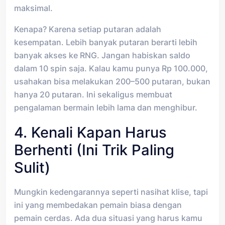
maksimal.
Kenapa? Karena setiap putaran adalah
kesempatan. Lebih banyak putaran berarti lebih
banyak akses ke RNG. Jangan habiskan saldo
dalam 10 spin saja. Kalau kamu punya Rp 100.000,
usahakan bisa melakukan 200–500 putaran, bukan
hanya 20 putaran. Ini sekaligus membuat
pengalaman bermain lebih lama dan menghibur.
4. Kenali Kapan Harus
Berhenti (Ini Trik Paling
Sulit)
Mungkin kedengarannya seperti nasihat klise, tapi
ini yang membedakan pemain biasa dengan
pemain cerdas. Ada dua situasi yang harus kamu