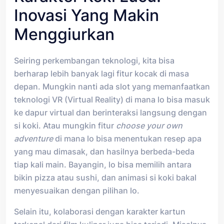
Inovasi Yang Makin
Menggiurkan
Seiring perkembangan teknologi, kita bisa
berharap lebih banyak lagi fitur kocak di masa
depan. Mungkin nanti ada slot yang memanfaatkan
teknologi VR (Virtual Reality) di mana lo bisa masuk
ke dapur virtual dan berinteraksi langsung dengan
si koki. Atau mungkin fitur
choose your own
adventure
di mana lo bisa menentukan resep apa
yang mau dimasak, dan hasilnya berbeda-beda
tiap kali main. Bayangin, lo bisa memilih antara
bikin pizza atau sushi, dan animasi si koki bakal
menyesuaikan dengan pilihan lo.
Selain itu, kolaborasi dengan karakter kartun