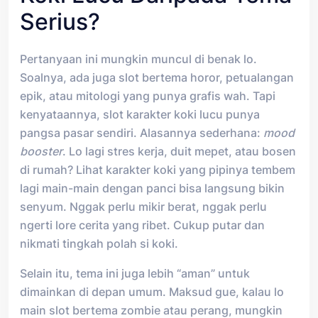
Serius?
Pertanyaan ini mungkin muncul di benak lo.
Soalnya, ada juga slot bertema horor, petualangan
epik, atau mitologi yang punya grafis wah. Tapi
kenyataannya, slot karakter koki lucu punya
pangsa pasar sendiri. Alasannya sederhana:
mood
booster
. Lo lagi stres kerja, duit mepet, atau bosen
di rumah? Lihat karakter koki yang pipinya tembem
lagi main-main dengan panci bisa langsung bikin
senyum. Nggak perlu mikir berat, nggak perlu
ngerti lore cerita yang ribet. Cukup putar dan
nikmati tingkah polah si koki.
Selain itu, tema ini juga lebih “aman” untuk
dimainkan di depan umum. Maksud gue, kalau lo
main slot bertema zombie atau perang, mungkin