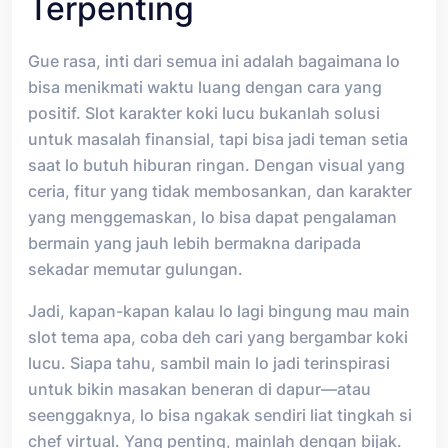
Terpenting
Gue rasa, inti dari semua ini adalah bagaimana lo
bisa menikmati waktu luang dengan cara yang
positif. Slot karakter koki lucu bukanlah solusi
untuk masalah finansial, tapi bisa jadi teman setia
saat lo butuh hiburan ringan. Dengan visual yang
ceria, fitur yang tidak membosankan, dan karakter
yang menggemaskan, lo bisa dapat pengalaman
bermain yang jauh lebih bermakna daripada
sekadar memutar gulungan.
Jadi, kapan-kapan kalau lo lagi bingung mau main
slot tema apa, coba deh cari yang bergambar koki
lucu. Siapa tahu, sambil main lo jadi terinspirasi
untuk bikin masakan beneran di dapur—atau
seenggaknya, lo bisa ngakak sendiri liat tingkah si
chef virtual. Yang penting, mainlah dengan bijak.