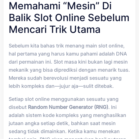
Memahami “Mesin” Di
Balik Slot Online Sebelum
Mencari Trik Utama
Sebelum kita bahas trik menang main slot online,
hal pertama yang harus kamu pahami adalah DNA
dari permainan ini. Slot masa kini bukan lagi mesin
mekanik yang bisa diprediksi dengan menarik tuas.
Mereka sudah berevolusi menjadi sesuatu yang
lebih kompleks dan—jujur aja—sulit ditebak.
Setiap slot online menggunakan sesuatu yang
disebut
Random Number Generator (RNG)
. Ini
adalah sistem kode kompleks yang menghasilkan
jutaan angka setiap detik, bahkan saat mesin
sedang tidak dimainkan. Ketika kamu menekan