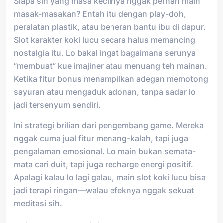
Siapa sih yang masa kecilnya nggak pernah main
masak-masakan? Entah itu dengan play-doh,
peralatan plastik, atau beneran bantu ibu di dapur.
Slot karakter koki lucu secara halus memancing
nostalgia itu. Lo bakal ingat bagaimana serunya
“membuat” kue imajiner atau menuang teh mainan.
Ketika fitur bonus menampilkan adegan memotong
sayuran atau mengaduk adonan, tanpa sadar lo
jadi tersenyum sendiri.
Ini strategi brilian dari pengembang game. Mereka
nggak cuma jual fitur menang-kalah, tapi juga
pengalaman emosional. Lo main bukan semata-
mata cari duit, tapi juga recharge energi positif.
Apalagi kalau lo lagi galau, main slot koki lucu bisa
jadi terapi ringan—walau efeknya nggak sekuat
meditasi sih.