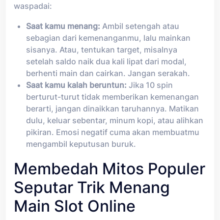
waspadai:
Saat kamu menang:
Ambil setengah atau
sebagian dari kemenanganmu, lalu mainkan
sisanya. Atau, tentukan target, misalnya
setelah saldo naik dua kali lipat dari modal,
berhenti main dan cairkan. Jangan serakah.
Saat kamu kalah beruntun:
Jika 10 spin
berturut-turut tidak memberikan kemenangan
berarti, jangan dinaikkan taruhannya. Matikan
dulu, keluar sebentar, minum kopi, atau alihkan
pikiran. Emosi negatif cuma akan membuatmu
mengambil keputusan buruk.
Membedah Mitos Populer
Seputar Trik Menang
Main Slot Online