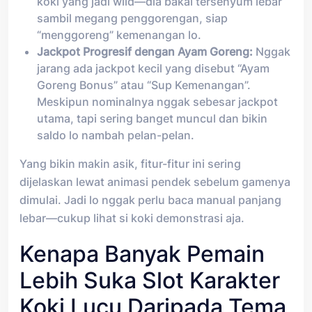
koki yang jadi wild—dia bakal tersenyum lebar
sambil megang penggorengan, siap
“menggoreng” kemenangan lo.
Jackpot Progresif dengan Ayam Goreng:
Nggak
jarang ada jackpot kecil yang disebut “Ayam
Goreng Bonus” atau “Sup Kemenangan”.
Meskipun nominalnya nggak sebesar jackpot
utama, tapi sering banget muncul dan bikin
saldo lo nambah pelan-pelan.
Yang bikin makin asik, fitur-fitur ini sering
dijelaskan lewat animasi pendek sebelum gamenya
dimulai. Jadi lo nggak perlu baca manual panjang
lebar—cukup lihat si koki demonstrasi aja.
Kenapa Banyak Pemain
Lebih Suka Slot Karakter
Koki Lucu Daripada Tema