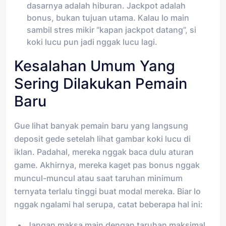
dasarnya adalah hiburan. Jackpot adalah
bonus, bukan tujuan utama. Kalau lo main
sambil stres mikir “kapan jackpot datang”, si
koki lucu pun jadi nggak lucu lagi.
Kesalahan Umum Yang
Sering Dilakukan Pemain
Baru
Gue lihat banyak pemain baru yang langsung
deposit gede setelah lihat gambar koki lucu di
iklan. Padahal, mereka nggak baca dulu aturan
game. Akhirnya, mereka kaget pas bonus nggak
muncul-muncul atau saat taruhan minimum
ternyata terlalu tinggi buat modal mereka. Biar lo
nggak ngalami hal serupa, catat beberapa hal ini:
Jangan maksa main dengan taruhan maksimal