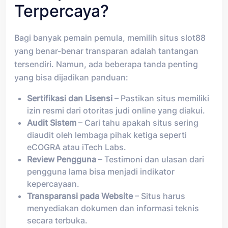
Terpercaya?
Bagi banyak pemain pemula, memilih situs slot88
yang benar-benar transparan adalah tantangan
tersendiri. Namun, ada beberapa tanda penting
yang bisa dijadikan panduan:
Sertifikasi dan Lisensi
– Pastikan situs memiliki
izin resmi dari otoritas judi online yang diakui.
Audit Sistem
– Cari tahu apakah situs sering
diaudit oleh lembaga pihak ketiga seperti
eCOGRA atau iTech Labs.
Review Pengguna
– Testimoni dan ulasan dari
pengguna lama bisa menjadi indikator
kepercayaan.
Transparansi pada Website
– Situs harus
menyediakan dokumen dan informasi teknis
secara terbuka.