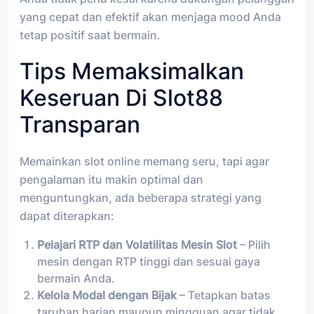
yang cepat dan efektif akan menjaga mood Anda
tetap positif saat bermain.
Tips Memaksimalkan
Keseruan Di Slot88
Transparan
Memainkan slot online memang seru, tapi agar
pengalaman itu makin optimal dan
menguntungkan, ada beberapa strategi yang
dapat diterapkan:
Pelajari RTP dan Volatilitas Mesin Slot
– Pilih
mesin dengan RTP tinggi dan sesuai gaya
bermain Anda.
Kelola Modal dengan Bijak
– Tetapkan batas
taruhan harian maupun mingguan agar tidak