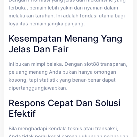
terbuka, pemain lebih yakin dan nyaman dalam
melakukan taruhan. Ini adalah fondasi utama bagi
loyalitas pemain jangka panjang.
Kesempatan Menang Yang
Jelas Dan Fair
Ini bukan mimpi belaka. Dengan slot88 transparan,
peluang menang Anda bukan hanya omongan
kosong, tapi statistik yang benar-benar dapat
dipertanggungjawabkan.
Respons Cepat Dan Solusi
Efektif
Bila menghadapi kendala teknis atau transaksi,
Anda tidak perlu kesal karena dukungan pelanggan