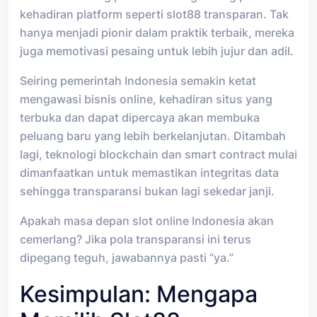
kehadiran platform seperti slot88 transparan. Tak
hanya menjadi pionir dalam praktik terbaik, mereka
juga memotivasi pesaing untuk lebih jujur dan adil.
Seiring pemerintah Indonesia semakin ketat
mengawasi bisnis online, kehadiran situs yang
terbuka dan dapat dipercaya akan membuka
peluang baru yang lebih berkelanjutan. Ditambah
lagi, teknologi blockchain dan smart contract mulai
dimanfaatkan untuk memastikan integritas data
sehingga transparansi bukan lagi sekedar janji.
Apakah masa depan slot online Indonesia akan
cemerlang? Jika pola transparansi ini terus
dipegang teguh, jawabannya pasti “ya.”
Kesimpulan: Mengapa