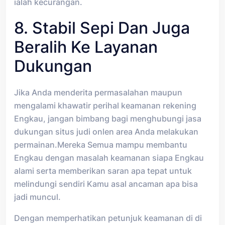
ialah kecurangan.
8. Stabil Sepi Dan Juga
Beralih Ke Layanan
Dukungan
Jika Anda menderita permasalahan maupun
mengalami khawatir perihal keamanan rekening
Engkau, jangan bimbang bagi menghubungi jasa
dukungan situs judi onlen area Anda melakukan
permainan.Mereka Semua mampu membantu
Engkau dengan masalah keamanan siapa Engkau
alami serta memberikan saran apa tepat untuk
melindungi sendiri Kamu asal ancaman apa bisa
jadi muncul.
Dengan memperhatikan petunjuk keamanan di di