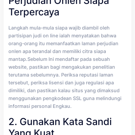
Perjudian Onlen Siapa
Terpercaya
Langkah mula-mula siapa wajib diambil oleh
partisipan judi on line ialah menyatakan bahwa
orang-orang itu memanfaatkan laman perjudian
onlen apa terandal dan memiliki citra siapa
mantap.Sebelum Ini mendaftar pada sebuah
website, pastikan bagi mengakukan penelitian
terutama sebelumnya. Periksa reputasi laman
tersebut, periksa lisensi dan juga regulasi apa
dimiliki, dan pastikan kalau situs yang dimaksud
menggunakan pengkodean SSL guna melindungi
informasi personal Engkau.
2. Gunakan Kata Sandi
Yang Kuat