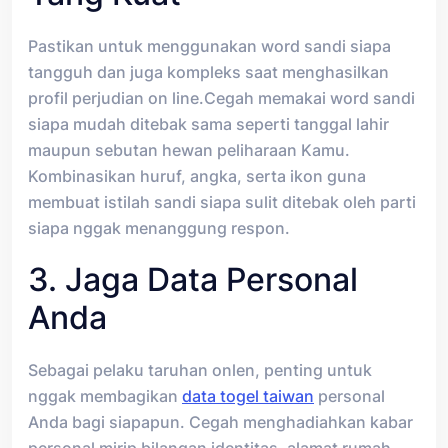
Pastikan untuk menggunakan word sandi siapa
tangguh dan juga kompleks saat menghasilkan
profil perjudian on line.Cegah memakai word sandi
siapa mudah ditebak sama seperti tanggal lahir
maupun sebutan hewan peliharaan Kamu.
Kombinasikan huruf, angka, serta ikon guna
membuat istilah sandi siapa sulit ditebak oleh parti
siapa nggak menanggung respon.
3. Jaga Data Personal
Anda
Sebagai pelaku taruhan onlen, penting untuk
nggak membagikan
data togel taiwan
personal
Anda bagi siapapun. Cegah menghadiahkan kabar