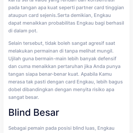
pada tangan apa kuat seperti partner card tinggian
ataupun card sejenis.Serta demikian, Engkau
dapat menaikkan probabilitas Engkau bagi berhasil
di dalam pot.
Selain tersebut, tidak boleh sangat agresif saat
melakukan permainan di tanpa melihat mungil.
Ujilah guna bermain-main lebih banyak defensif
dan cuma menaikkan pertaruhan jika Anda punya
tangan siapa benar-benar kuat. Apabila Kamu
merasa tak pasti dengan card Engkau, lebih bagus
dobel dibandingkan dengan menyita risiko apa
sangat besar.
Blind Besar
Sebagai pemain pada posisi blind luas, Engkau