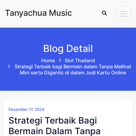
Skip to content
Tanyachua Music
Blog Detail
Home
Slot Thailand
Strategi Terbaik bagi Bermain dalam Tanpa Melihat
Mini serta Gigantic di dalam Judi Kartu Online
Desember 17, 2024
Strategi Terbaik Bagi
Bermain Dalam Tanpa