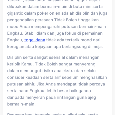
dilupakan dalam bermain-main di buta mini serta
gigantic dalam poker onlen adalah disiplin dan juga
pengendalian perasaan.Tidak Boleh tinggalkan
mood Anda mempengaruhi putusan bermain-main
Engkau. Stabil diam dan juga fokus di permainan
Engkau,
togel dana
tidak ada tertarik mood dari
kerugian atau kejayaan apa berlangsung di meja.
Disiplin serta sangat esensial dalam menangani
keripik Kamu. Tidak Boleh sangat menyerang
dalam memungut risiko apa ekstra dan selalu
consider keadaan serta arif sebelum menghasilkan
putusan akhir. Jika Anda mendapati tidak percaya
serta hand Engkau, lebih besar baik ganda
daripada menyerah pada rintangan guna ajeg
bermain-main.
Rencana bagi bermain-main di blind mini serta