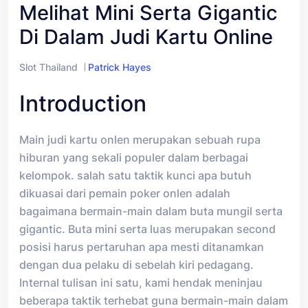
Melihat Mini Serta Gigantic
Di Dalam Judi Kartu Online
Slot Thailand
Patrick Hayes
Introduction
Main judi kartu onlen merupakan sebuah rupa
hiburan yang sekali populer dalam berbagai
kelompok. salah satu taktik kunci apa butuh
dikuasai dari pemain poker onlen adalah
bagaimana bermain-main dalam buta mungil serta
gigantic. Buta mini serta luas merupakan second
posisi harus pertaruhan apa mesti ditanamkan
dengan dua pelaku di sebelah kiri pedagang.
Internal tulisan ini satu, kami hendak meninjau
beberapa taktik terhebat guna bermain-main dalam