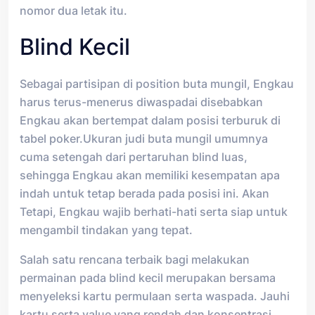
nomor dua letak itu.
Blind Kecil
Sebagai partisipan di position buta mungil, Engkau
harus terus-menerus diwaspadai disebabkan
Engkau akan bertempat dalam posisi terburuk di
tabel poker.Ukuran judi buta mungil umumnya
cuma setengah dari pertaruhan blind luas,
sehingga Engkau akan memiliki kesempatan apa
indah untuk tetap berada pada posisi ini. Akan
Tetapi, Engkau wajib berhati-hati serta siap untuk
mengambil tindakan yang tepat.
Salah satu rencana terbaik bagi melakukan
permainan pada blind kecil merupakan bersama
menyeleksi kartu permulaan serta waspada. Jauhi
kartu serta value yang rendah dan konsentrasi