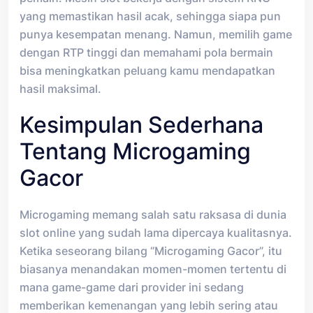
yang memastikan hasil acak, sehingga siapa pun
punya kesempatan menang. Namun, memilih game
dengan RTP tinggi dan memahami pola bermain
bisa meningkatkan peluang kamu mendapatkan
hasil maksimal.
Kesimpulan Sederhana
Tentang Microgaming
Gacor
Microgaming memang salah satu raksasa di dunia
slot online yang sudah lama dipercaya kualitasnya.
Ketika seseorang bilang “Microgaming Gacor”, itu
biasanya menandakan momen-momen tertentu di
mana game-game dari provider ini sedang
memberikan kemenangan yang lebih sering atau