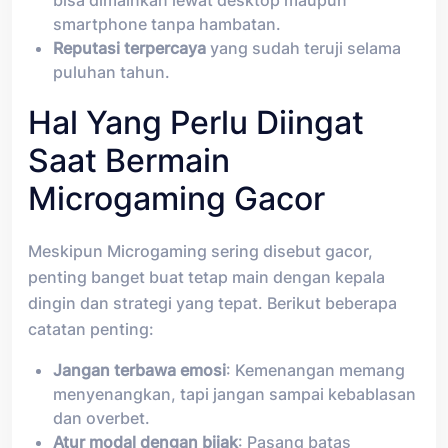
bisa dimainkan lewat desktop maupun
smartphone tanpa hambatan.
Reputasi terpercaya
yang sudah teruji selama
puluhan tahun.
Hal Yang Perlu Diingat
Saat Bermain
Microgaming Gacor
Meskipun Microgaming sering disebut gacor,
penting banget buat tetap main dengan kepala
dingin dan strategi yang tepat. Berikut beberapa
catatan penting:
Jangan terbawa emosi
: Kemenangan memang
menyenangkan, tapi jangan sampai kebablasan
dan overbet.
Atur modal dengan bijak
: Pasang batas