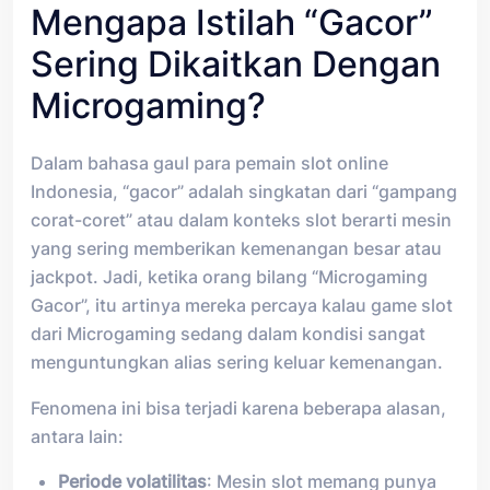
Mengapa Istilah “Gacor”
Sering Dikaitkan Dengan
Microgaming?
Dalam bahasa gaul para pemain slot online
Indonesia, “gacor” adalah singkatan dari “gampang
corat-coret” atau dalam konteks slot berarti mesin
yang sering memberikan kemenangan besar atau
jackpot. Jadi, ketika orang bilang “Microgaming
Gacor”, itu artinya mereka percaya kalau game slot
dari Microgaming sedang dalam kondisi sangat
menguntungkan alias sering keluar kemenangan.
Fenomena ini bisa terjadi karena beberapa alasan,
antara lain:
Periode volatilitas
: Mesin slot memang punya