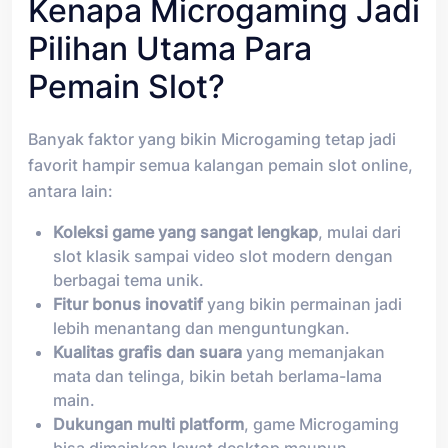
Kenapa Microgaming Jadi
Pilihan Utama Para
Pemain Slot?
Banyak faktor yang bikin Microgaming tetap jadi
favorit hampir semua kalangan pemain slot online,
antara lain:
Koleksi game yang sangat lengkap
, mulai dari
slot klasik sampai video slot modern dengan
berbagai tema unik.
Fitur bonus inovatif
yang bikin permainan jadi
lebih menantang dan menguntungkan.
Kualitas grafis dan suara
yang memanjakan
mata dan telinga, bikin betah berlama-lama
main.
Dukungan multi platform
, game Microgaming