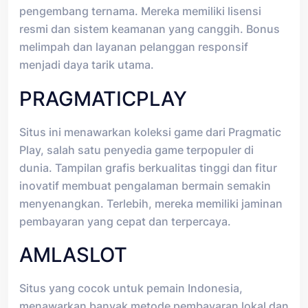
pengembang ternama. Mereka memiliki lisensi
resmi dan sistem keamanan yang canggih. Bonus
melimpah dan layanan pelanggan responsif
menjadi daya tarik utama.
PRAGMATICPLAY
Situs ini menawarkan koleksi game dari Pragmatic
Play, salah satu penyedia game terpopuler di
dunia. Tampilan grafis berkualitas tinggi dan fitur
inovatif membuat pengalaman bermain semakin
menyenangkan. Terlebih, mereka memiliki jaminan
pembayaran yang cepat dan terpercaya.
AMLASLOT
Situs yang cocok untuk pemain Indonesia,
menawarkan banyak metode pembayaran lokal dan