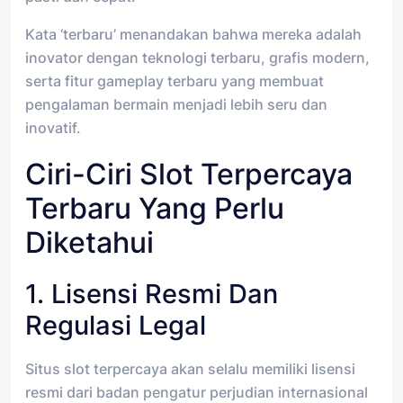
Kata ‘terbaru’ menandakan bahwa mereka adalah
inovator dengan teknologi terbaru, grafis modern,
serta fitur gameplay terbaru yang membuat
pengalaman bermain menjadi lebih seru dan
inovatif.
Ciri-Ciri Slot Terpercaya
Terbaru Yang Perlu
Diketahui
1. Lisensi Resmi Dan
Regulasi Legal
Situs slot terpercaya akan selalu memiliki lisensi
resmi dari badan pengatur perjudian internasional