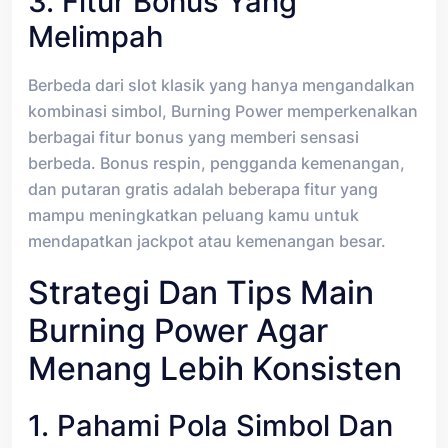
3. Fitur Bonus Yang
Melimpah
Berbeda dari slot klasik yang hanya mengandalkan
kombinasi simbol, Burning Power memperkenalkan
berbagai fitur bonus yang memberi sensasi
berbeda. Bonus respin, pengganda kemenangan,
dan putaran gratis adalah beberapa fitur yang
mampu meningkatkan peluang kamu untuk
mendapatkan jackpot atau kemenangan besar.
Strategi Dan Tips Main
Burning Power Agar
Menang Lebih Konsisten
1. Pahami Pola Simbol Dan