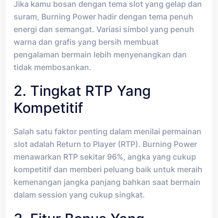
Jika kamu bosan dengan tema slot yang gelap dan
suram, Burning Power hadir dengan tema penuh
energi dan semangat. Variasi simbol yang penuh
warna dan grafis yang bersih membuat
pengalaman bermain lebih menyenangkan dan
tidak membosankan.
2. Tingkat RTP Yang
Kompetitif
Salah satu faktor penting dalam menilai permainan
slot adalah Return to Player (RTP). Burning Power
menawarkan RTP sekitar 96%, angka yang cukup
kompetitif dan memberi peluang baik untuk meraih
kemenangan jangka panjang bahkan saat bermain
dalam session yang cukup singkat.