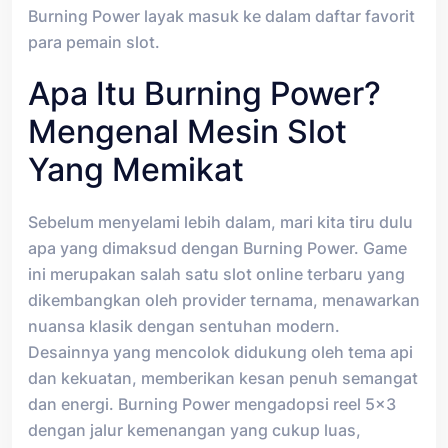
Burning Power layak masuk ke dalam daftar favorit
para pemain slot.
Apa Itu Burning Power?
Mengenal Mesin Slot
Yang Memikat
Sebelum menyelami lebih dalam, mari kita tiru dulu
apa yang dimaksud dengan Burning Power. Game
ini merupakan salah satu slot online terbaru yang
dikembangkan oleh provider ternama, menawarkan
nuansa klasik dengan sentuhan modern.
Desainnya yang mencolok didukung oleh tema api
dan kekuatan, memberikan kesan penuh semangat
dan energi. Burning Power mengadopsi reel 5×3
dengan jalur kemenangan yang cukup luas,