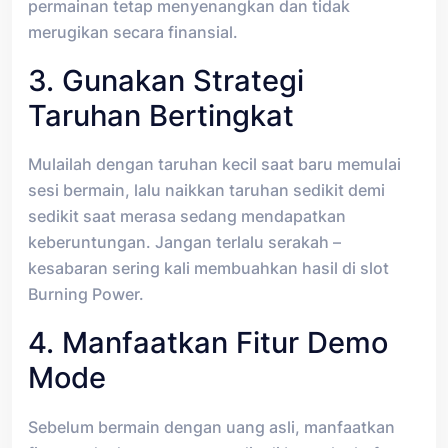
permainan tetap menyenangkan dan tidak
merugikan secara finansial.
3. Gunakan Strategi
Taruhan Bertingkat
Mulailah dengan taruhan kecil saat baru memulai
sesi bermain, lalu naikkan taruhan sedikit demi
sedikit saat merasa sedang mendapatkan
keberuntungan. Jangan terlalu serakah –
kesabaran sering kali membuahkan hasil di slot
Burning Power.
4. Manfaatkan Fitur Demo
Mode
Sebelum bermain dengan uang asli, manfaatkan