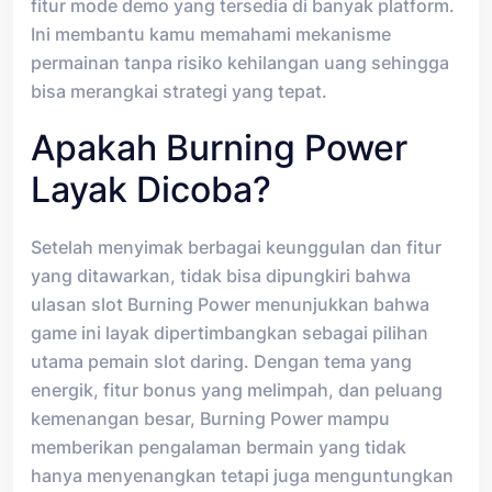
fitur mode demo yang tersedia di banyak platform.
Ini membantu kamu memahami mekanisme
permainan tanpa risiko kehilangan uang sehingga
bisa merangkai strategi yang tepat.
Apakah Burning Power
Layak Dicoba?
Setelah menyimak berbagai keunggulan dan fitur
yang ditawarkan, tidak bisa dipungkiri bahwa
ulasan slot Burning Power menunjukkan bahwa
game ini layak dipertimbangkan sebagai pilihan
utama pemain slot daring. Dengan tema yang
energik, fitur bonus yang melimpah, dan peluang
kemenangan besar, Burning Power mampu
memberikan pengalaman bermain yang tidak
hanya menyenangkan tetapi juga menguntungkan