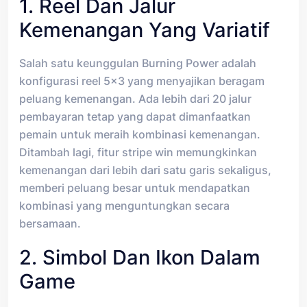
1. Reel Dan Jalur
Kemenangan Yang Variatif
Salah satu keunggulan Burning Power adalah
konfigurasi reel 5×3 yang menyajikan beragam
peluang kemenangan. Ada lebih dari 20 jalur
pembayaran tetap yang dapat dimanfaatkan
pemain untuk meraih kombinasi kemenangan.
Ditambah lagi, fitur stripe win memungkinkan
kemenangan dari lebih dari satu garis sekaligus,
memberi peluang besar untuk mendapatkan
kombinasi yang menguntungkan secara
bersamaan.
2. Simbol Dan Ikon Dalam
Game