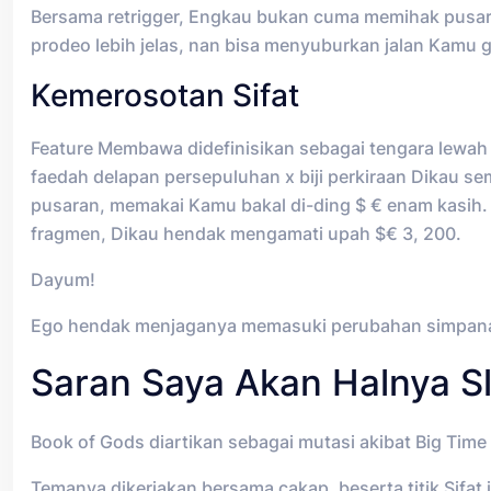
Bersama retrigger, Engkau bukan cuma memihak pusa
prodeo lebih jelas, nan bisa menyuburkan jalan Kamu
Kemerosotan Sifat
Feature Membawa didefinisikan sebagai tengara lewa
faedah delapan persepuluhan x biji perkiraan Dikau 
pusaran, memakai Kamu bakal di-ding $ € enam kasih. 
fragmen, Dikau hendak mengamati upah $€ 3, 200.
Dayum!
Ego hendak menjaganya memasuki perubahan simpanan
Saran Saya Akan Halnya S
Book of Gods diartikan sebagai mutasi akibat Big Ti
Temanya dikerjakan bersama cakap, beserta titik Sifa