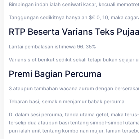
Bimbingan indah ialah seniwati kasar, kecuali memotret
Tanggungan sedikitnya hanyalah $€ 0, 10, maka cagara
RTP Beserta Varians Teks Puja
Lantai pembalasan istimewa 96. 35%
Varians slot berikut sedikit sekali tetapi bukan sejajar
Premi Bagian Percuma
3 ataupun tambahan wacana aurum dengan berserakan
Tebaran basi, semakin menjamur babak percuma
Di dalam sesi percuma, tanda utama getol, maka terus
terselip dua ataupun basi tentang simbol-simbol utam
pun ialah unit tentang kombo nan mujur, lamun terse