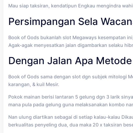
Mau siap taksiran, kendatipun Engkau mengindra wahi
Persimpangan Sela Wacana
Book of Gods bukanlah slot Megaways kesempatan ini,
Agak-agak menyesatkan jalan digambarkan selaku hibrid
Dengan Jalan Apa Metode 
Book of Gods sama dengan slot dgn subjek mitologi Me
karangan, & kuil Mesir.
Pokok mainan berisi lantaran 5 gelung dgn 3 larik sinya
mana pula pada gelung guna melaksanakan kombo nan
Nan ulung diartikan sebagai di setiap kalau-kalau Dik
berkualitas penyeling dua, dua maka 20 x taksiran bes