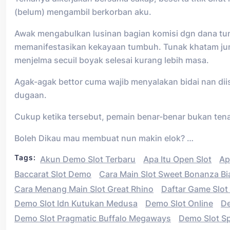
(belum) mengambil berkorban aku.
Awak mengabulkan lusinan bagian komisi dgn dana tun
memanifestasikan kekayaan tumbuh. Tunak khatam juml
menjelma secuil boyak selesai kurang lebih masa.
Agak-agak bettor cuma wajib menyalakan bidai nan dii
dugaan.
Cukup ketika tersebut, pemain benar-benar bukan ten
Boleh Dikau mau membuat nun makin elok? …
Tags:
Akun Demo Slot Terbaru
Apa Itu Open Slot
Ap
Baccarat Slot Demo
Cara Main Slot Sweet Bonanza B
Cara Menang Main Slot Great Rhino
Daftar Game Slot
Demo Slot Idn Kutukan Medusa
Demo Slot Online
De
Demo Slot Pragmatic Buffalo Megaways
Demo Slot S