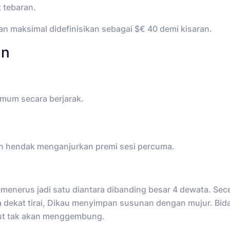
 tebaran.
n maksimal didefinisikan sebagai $€ 40 demi kisaran.
an
 umum secara berjarak.
 hendak menganjurkan premi sesi percuma.
-menerus jadi satu diantara dibanding besar 4 dewata. Sec
a dekat tirai, Dikau menyimpan susunan dengan mujur. Bi
but tak akan menggembung.