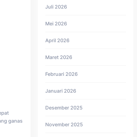
Juli 2026
Mei 2026
April 2026
Maret 2026
Februari 2026
Januari 2026
Desember 2025
epat
dang ganas
November 2025