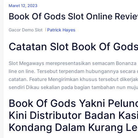
Maret 12, 2023
Book Of Gods Slot Online Revi
Gacor Demo Slot
Patrick Hayes
Catatan Slot Book Of Gods
Slot Megaways merepresentasikan semacam Bonanza bers
line on line. Tersebut terpendam hubungannya secara
catatan. Feature Mengirimkan khusus tersebut diker
sendiri Dikau sekalian pada bagian tambahan nun muju
Book Of Gods Yakni Pelun
Kini Distributor Badan Ka
Kondang Dalam Kurang Le