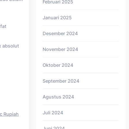
Februari 2025
Januari 2025
fat
Desember 2024
x absolut
November 2024
Oktober 2024
September 2024
Agustus 2024
Juli 2024
c Rupiah
Juni 2024