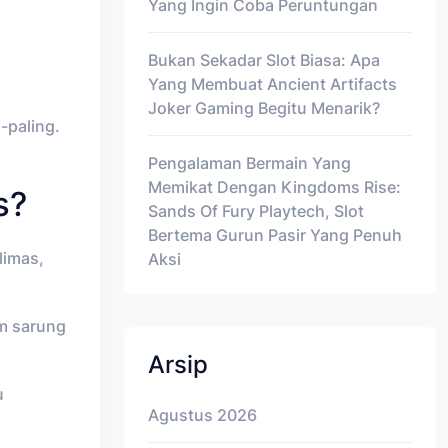
Yang Ingin Coba Peruntungan
Bukan Sekadar Slot Biasa: Apa
Yang Membuat Ancient Artifacts
Joker Gaming Begitu Menarik?
-paling.
Pengalaman Bermain Yang
Memikat Dengan Kingdoms Rise:
s?
Sands Of Fury Playtech, Slot
Bertema Gurun Pasir Yang Penuh
limas,
Aksi
am sarung
Arsip
u
Agustus 2026