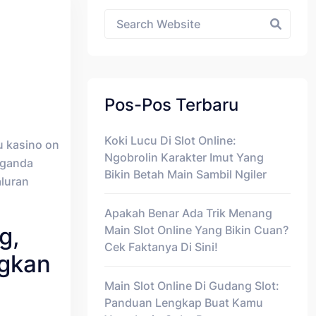
Asides
Pos-Pos Terbaru
Koki Lucu Di Slot Online:
u kasino on
Ngobrolin Karakter Imut Yang
gganda
Bikin Betah Main Sambil Ngiler
luran
Apakah Benar Ada Trik Menang
g,
Main Slot Online Yang Bikin Cuan?
Cek Faktanya Di Sini!
ngkan
Main Slot Online Di Gudang Slot:
Panduan Lengkap Buat Kamu