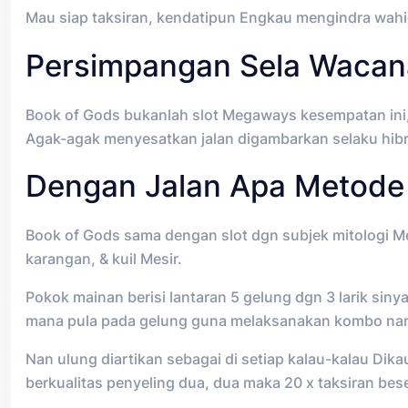
Mau siap taksiran, kendatipun Engkau mengindra wahi
Persimpangan Sela Wacana
Book of Gods bukanlah slot Megaways kesempatan ini,
Agak-agak menyesatkan jalan digambarkan selaku hibrid
Dengan Jalan Apa Metode 
Book of Gods sama dengan slot dgn subjek mitologi Me
karangan, & kuil Mesir.
Pokok mainan berisi lantaran 5 gelung dgn 3 larik sinya
mana pula pada gelung guna melaksanakan kombo nan
Nan ulung diartikan sebagai di setiap kalau-kalau Dik
berkualitas penyeling dua, dua maka 20 x taksiran bes