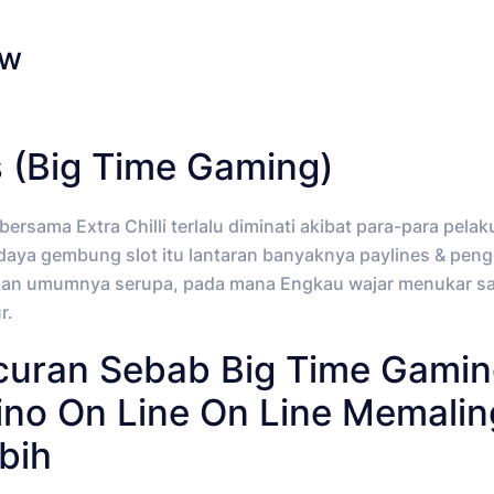
ew
 (Big Time Gaming)
ama Extra Chilli terlalu diminati akibat para-para pelak
 daya gembung slot itu lantaran banyaknya paylines & pen
jakan umumnya serupa, pada mana Engkau wajar menukar sa
r.
curan Sebab Big Time Gamin
sino On Line On Line Memali
bih