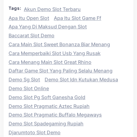
Tags:
Akun Demo Slot Terbaru
Apa Itu Open Slot
Apa Itu Slot Game Ff
Apa Yang Di Maksud Dengan Slot
Baccarat Slot Demo
Cara Main Slot Sweet Bonanza Biar Menang
Cara Memperbaiki Slot Usb Yang Rusak
Cara Menang Main Slot Great Rhino
Daftar Game Slot Yang Paling Selalu Menang
Demo Sg Slot
Demo Slot Idn Kutukan Medusa
Demo Slot Online
Demo Slot Pg Soft Ganesha Gold
Demo Slot Pragmatic Aztec Rupiah
Demo Slot Pragmatic Buffalo Megaways
Demo Slot Spadegaming Rupiah
Djarumtoto Slot Demo