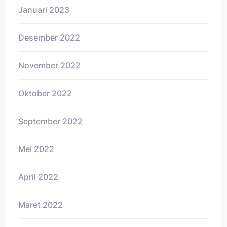
Januari 2023
Desember 2022
November 2022
Oktober 2022
September 2022
Mei 2022
April 2022
Maret 2022