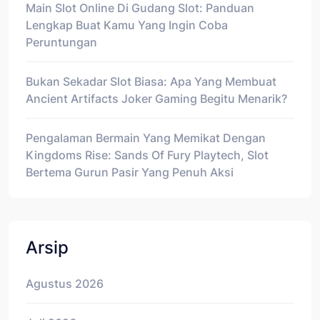
Main Slot Online Di Gudang Slot: Panduan
Lengkap Buat Kamu Yang Ingin Coba
Peruntungan
Bukan Sekadar Slot Biasa: Apa Yang Membuat
Ancient Artifacts Joker Gaming Begitu Menarik?
Pengalaman Bermain Yang Memikat Dengan
Kingdoms Rise: Sands Of Fury Playtech, Slot
Bertema Gurun Pasir Yang Penuh Aksi
Arsip
Agustus 2026