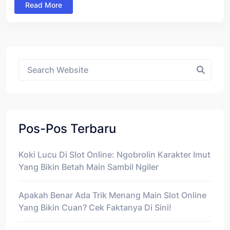
Read More
Asides
Pos-Pos Terbaru
Koki Lucu Di Slot Online: Ngobrolin Karakter Imut
Yang Bikin Betah Main Sambil Ngiler
Apakah Benar Ada Trik Menang Main Slot Online
Yang Bikin Cuan? Cek Faktanya Di Sini!