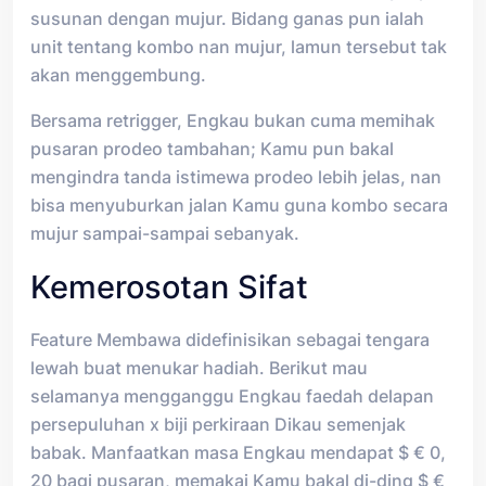
susunan dengan mujur. Bidang ganas pun ialah
unit tentang kombo nan mujur, lamun tersebut tak
akan menggembung.
Bersama retrigger, Engkau bukan cuma memihak
pusaran prodeo tambahan; Kamu pun bakal
mengindra tanda istimewa prodeo lebih jelas, nan
bisa menyuburkan jalan Kamu guna kombo secara
mujur sampai-sampai sebanyak.
Kemerosotan Sifat
Feature Membawa didefinisikan sebagai tengara
lewah buat menukar hadiah. Berikut mau
selamanya mengganggu Engkau faedah delapan
persepuluhan x biji perkiraan Dikau semenjak
babak. Manfaatkan masa Engkau mendapat $ € 0,
20 bagi pusaran, memakai Kamu bakal di-ding $ €