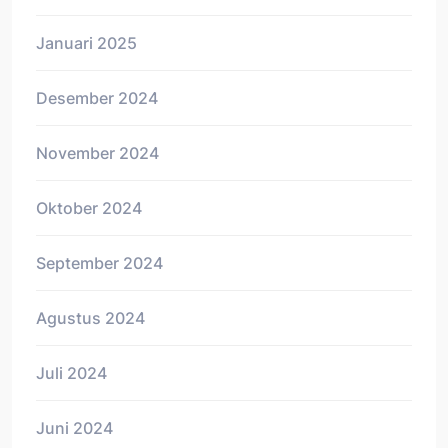
Januari 2025
Desember 2024
November 2024
Oktober 2024
September 2024
Agustus 2024
Juli 2024
Juni 2024