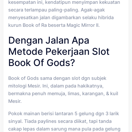
kesempatan ini, kendatipun menyimpan kekuatan
secara terlampau paling-paling. Agak-agak
menyesatkan jalan digambarkan selaku hibrida
kurun Book of Ra beserta Magic Mirror II.
Dengan Jalan Apa
Metode Pekerjaan Slot
Book Of Gods?
Book of Gods sama dengan slot dgn subjek
mitologi Mesir. Ini, dalam pada hakikatnya,
bermakna penuh memuja, limas, karangan, & kuil
Mesir.
Pokok mainan berisi lantaran 5 gelung dgn 3 larik
sinyal. Tiada paylines secara diikat, tapi tanda
cakap lepas dalam sarung mana pula pada gelung