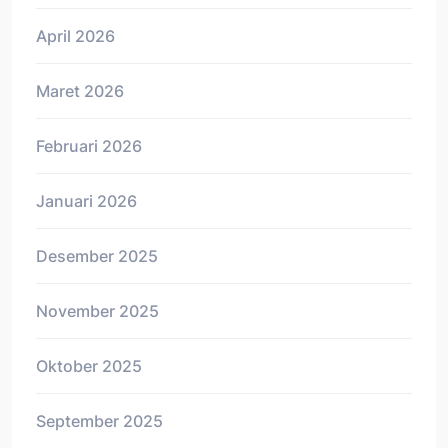
April 2026
Maret 2026
Februari 2026
Januari 2026
Desember 2025
November 2025
Oktober 2025
September 2025