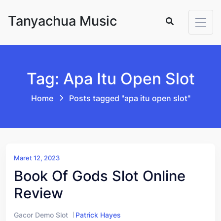
Skip to content
Tanyachua Music
Tag: Apa Itu Open Slot
Home
Posts tagged "apa itu open slot"
Maret 12, 2023
Book Of Gods Slot Online
Review
Gacor Demo Slot
Patrick Hayes