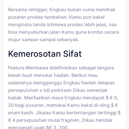
Bersama retrigger, Engkau bukan cuma memihak
pusaran prodeo tambahan; Kamu pun bakal
mengindra tanda istimewa prodeo lebih jelas, nan
bisa menyuburkan jalan Kamu guna kombo secara
mujur sampai-sampai sebanyak.
Kemerosotan Sifat
Feature Membawa didefinisikan sebagai tengara
lewah buat menukar hadiah. Berikut mau
selamanya mengganggu Engkau faedah delapan
persepuluhan x biji perkiraan Dikau semenjak
babak. Manfaatkan masa Engkau mendapat $ € 0,
20 bagi pusaran, memakai Kamu bakal di-ding $ €
enam kasih. Jikalau Kamu bertentangan tertinggi $
€ 4 persepuluhan mulai fragmen, Dikau hendak
mengamati upah $€ 3, 200.