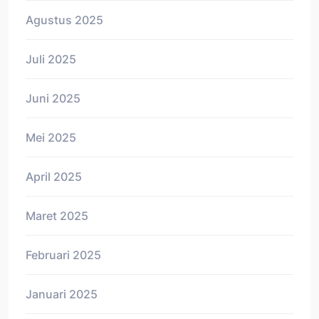
Agustus 2025
Juli 2025
Juni 2025
Mei 2025
April 2025
Maret 2025
Februari 2025
Januari 2025