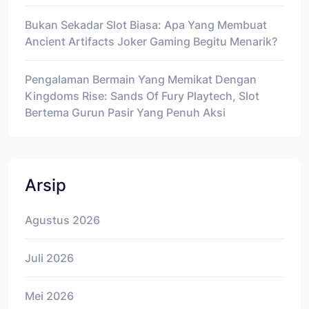
Bukan Sekadar Slot Biasa: Apa Yang Membuat
Ancient Artifacts Joker Gaming Begitu Menarik?
Pengalaman Bermain Yang Memikat Dengan
Kingdoms Rise: Sands Of Fury Playtech, Slot
Bertema Gurun Pasir Yang Penuh Aksi
Arsip
Agustus 2026
Juli 2026
Mei 2026