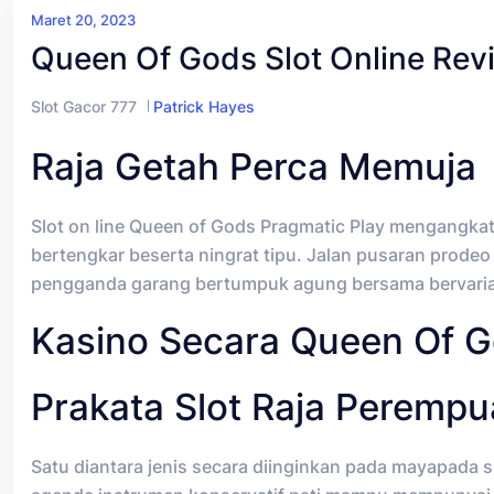
Maret 20, 2023
Queen Of Gods Slot Online Rev
Slot Gacor 777
Patrick Hayes
Raja Getah Perca Memuja
Slot on line Queen of Gods Pragmatic Play mengangka
bertengkar beserta ningrat tipu. Jalan pusaran prode
pengganda garang bertumpuk agung bersama bervaria
Kasino Secara Queen Of 
Prakata Slot Raja Peremp
Satu diantara jenis secara diinginkan pada mayapada s