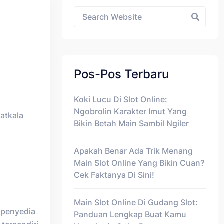
Asides
Pos-Pos Terbaru
Koki Lucu Di Slot Online:
Ngobrolin Karakter Imut Yang
atkala
Bikin Betah Main Sambil Ngiler
Apakah Benar Ada Trik Menang
Main Slot Online Yang Bikin Cuan?
Cek Faktanya Di Sini!
Main Slot Online Di Gudang Slot:
p penyedia
Panduan Lengkap Buat Kamu