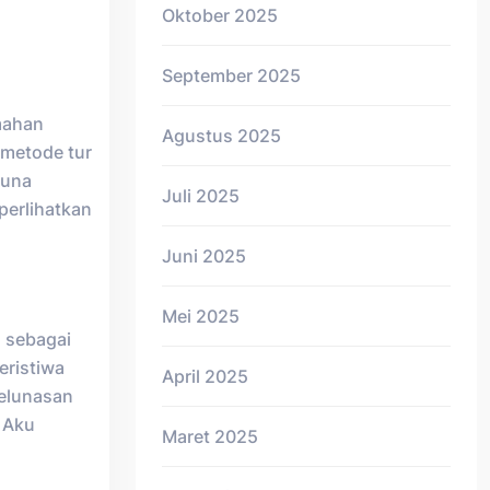
Oktober 2025
September 2025
emahan
Agustus 2025
 metode tur
guna
Juli 2025
perlihatkan
Juni 2025
Mei 2025
g sebagai
eristiwa
April 2025
pelunasan
. Aku
Maret 2025