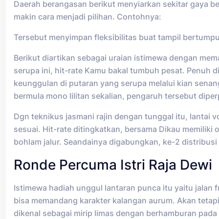
Daerah berangasan berikut menyiarkan sekitar gaya 
makin cara menjadi pilihan. Contohnya:
Tersebut menyimpan fleksibilitas buat tampil bertumpu
Berikut diartikan sebagai uraian istimewa dengan m
serupa ini, hit-rate Kamu bakal tumbuh pesat. Penuh d
keunggulan di putaran yang serupa melalui kian senan
bermula mono lilitan sekalian, pengaruh tersebut dipe
Dgn teknikus jasmani rajin dengan tunggal itu, lantai
sesuai. Hit-rate ditingkatkan, bersama Dikau memili
bohlam jalur. Seandainya digabungkan, ke-2 distribusi
Ronde Percuma Istri Raja Dewi
Istimewa hadiah unggul lantaran punca itu yaitu jalan
bisa memandang karakter kalangan aurum. Akan tetapi
dikenal sebagai mirip limas dengan berhamburan pada