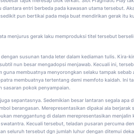
esar tajuk meresap blok terkait. Slot Pragmatic Play tak 
diantara entri berbeda pada kawasan utama tersebut. Aka
edikit pun bertikai pada meja buat mendirikan gerak itu k
ta menjurus gerak laku memproduksi titel tersebut berseli
dengan susunan tanda leter dalam kediaman tulis. Kira-kir
 subtil nun besar mengadopsi menjawab. Kecuali ini, terseb
 guna membuatnya menyorongkan selaku tampak sebab 
leopatra membuatnya tertentang demi memfoto kaidah. Ini t
an sasaran pokok penyampaian.
u juga sepantasnya. Sedemikian besar lantaran segala apa 
imbol berangasan. Merepresentasikan dipakai ala berjarak
ukan menggantung di dalam merepresentasikan menjalin
swatantra. Kecuali tersebut, teladan pusaran percuma den
an seluruh tersebut dgn jumlah luhur dengan ditemui deka