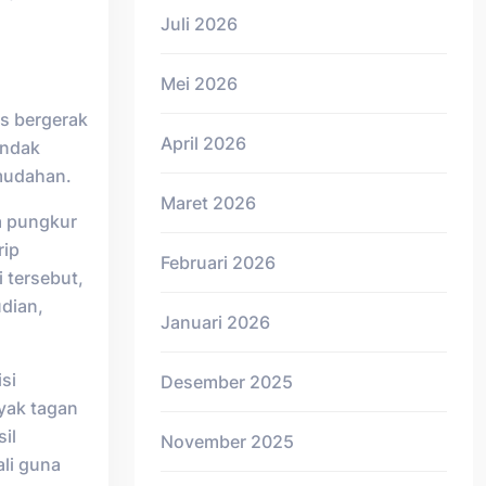
Juli 2026
Mei 2026
s bergerak
April 2026
endak
mudahan.
Maret 2026
a pungkur
rip
Februari 2026
i tersebut,
udian,
Januari 2026
si
Desember 2025
nyak tagan
il
November 2025
ali guna