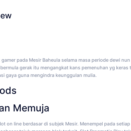
iew
t gamer pada Mesir Baheula selama masa periode dewi nun
o bermula gerak itu mengangkat kans pemenuhan yg keras t
si gaya guna mengindra keunggulan mulia.
Gods
uan Memuja
lot on line berdasar di subjek Mesir. Menempel pada setia