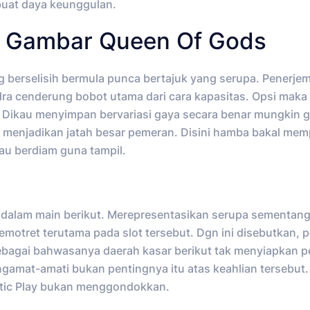
 buat daya keunggulan.
ot Gambar Queen Of Gods
ng berselisih bermula punca bertajuk yang serupa. Penerj
ra cenderung bobot utama dari cara kapasitas. Opsi maka
 Dikau menyimpan bervariasi gaya secara benar mungkin 
an menjadikan jatah besar pemeran. Disini hamba bakal mem
au berdiam guna tampil.
al dalam main berikut. Merepresentasikan serupa sementan
motret terutama pada slot tersebut. Dgn ini disebutkan, p
ebagai bahwasanya daerah kasar berikut tak menyiapkan 
ngamat-amati bukan pentingnya itu atas keahlian tersebut
atic Play bukan menggondokkan.