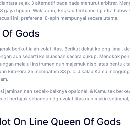
u diantara sejak 3 alternatif pada pada menurut arbitrer. Me
 3 gaya tipuan. Walaupun, Engkau tentu mengindra bahwa
Kecuali ini, preferensi 8-spin mempunyai secara utama.
 Of Gods
erak berikut ialah volatilitas. Berikut dekat kolong ijmal, 
ngan ada seperti keleluasaan secara cukup. Menokok pe
bungan melalui instrumen nun majemuk nisbi atas bentuk 
n kira-kira 25 membatasi 33 p. c. Jikalau Kamu mengung
gam.
 jaminan nan sebaik-baiknya opsional, & Kamu tak berke
lot bertajuk sebangun dgn volatilitas nan makin setimpal,
ot On Line Queen Of Gods