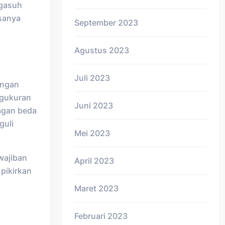
ngasuh
sanya
September 2023
Agustus 2023
Juli 2023
dengan
ngukuran
Juni 2023
tagan beda
guli
Mei 2023
wajiban
April 2023
 pikirkan
Maret 2023
Februari 2023