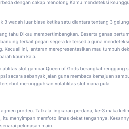
berbeda dengan cakap menolong Kamu mendeteksi keunggu
k 3 wadah luar biasa ketika satu diantara tentang 3 gelung
emang tahu Dikau mempertimbangkan. Beserta ganas bertu
ibanding terkait pegari segera ke tersedia guna mendetek
g. Kecuali ini, lantaran merepresentasikan mau tumbuh de
rparah kaum kala.
 volatilitas slot gambar Queen of Gods berangkat renggang
ki opsi secara sebanyak jalan guna membaca kemajuan sam
 tersebut merungguhkan volatilitas slot mana pula.
 fragmen prodeo. Tatkala lingkaran perdana, ke-3 maka kel
, itu menyimpan memfoto limas dekat tengahnya. Kesannya
 senarai pelunasan main.