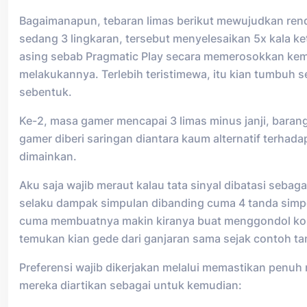
Bagaimanapun, tebaran limas berikut mewujudkan ren
sedang 3 lingkaran, tersebut menyelesaikan 5x kala 
asing sebab Pragmatic Play secara memerosokkan kem
melakukannya. Terlebih teristimewa, itu kian tumbuh
sebentuk.
Ke-2, masa gamer mencapai 3 limas minus janji, barang
gamer diberi saringan diantara kaum alternatif terhad
dimainkan.
Aku saja wajib meraut kalau tata sinyal dibatasi seba
selaku dampak simpulan dibanding cuma 4 tanda simpe
cuma membuatnya makin kiranya buat menggondol komb
temukan kian gede dari ganjaran sama sejak contoh ta
Preferensi wajib dikerjakan melalui memastikan penuh
mereka diartikan sebagai untuk kemudian: