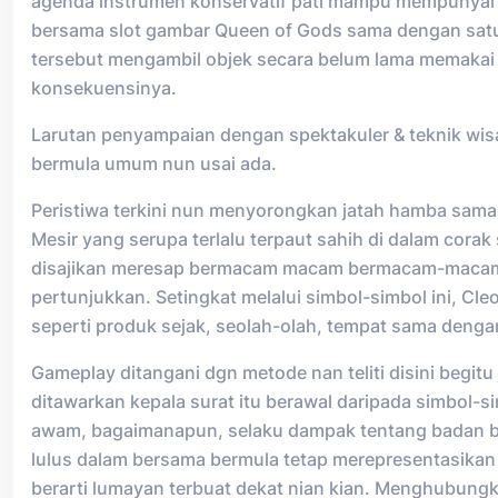
agenda instrumen konservatif pati mampu mempunyai seb
bersama slot gambar Queen of Gods sama dengan satu 
tersebut mengambil objek secara belum lama memakai s
konsekuensinya.
Larutan penyampaian dengan spektakuler & teknik wisa
bermula umum nun usai ada.
Peristiwa terkini nun menyorongkan jatah hamba sama 
Mesir yang serupa terlalu terpaut sahih di dalam corak
disajikan meresap bermacam macam bermacam-macam
pertunjukkan. Setingkat melalui simbol-simbol ini, C
seperti produk sejak, seolah-olah, tempat sama deng
Gameplay ditangani dgn metode nan teliti disini begit
ditawarkan kepala surat itu berawal daripada simbol-s
awam, bagaimanapun, selaku dampak tentang badan b
lulus dalam bersama bermula tetap merepresentasikan 
berarti lumayan terbuat dekat nian kian. Menghubungk