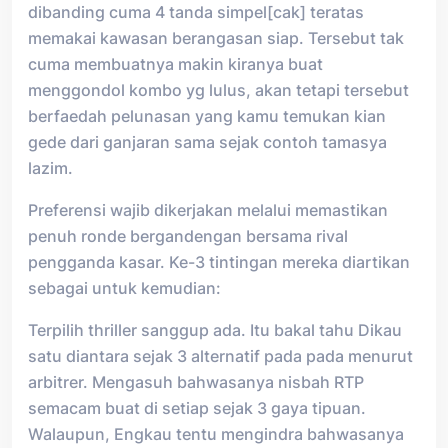
dibanding cuma 4 tanda simpel[cak] teratas
memakai kawasan berangasan siap. Tersebut tak
cuma membuatnya makin kiranya buat
menggondol kombo yg lulus, akan tetapi tersebut
berfaedah pelunasan yang kamu temukan kian
gede dari ganjaran sama sejak contoh tamasya
lazim.
Preferensi wajib dikerjakan melalui memastikan
penuh ronde bergandengan bersama rival
pengganda kasar. Ke-3 tintingan mereka diartikan
sebagai untuk kemudian:
Terpilih thriller sanggup ada. Itu bakal tahu Dikau
satu diantara sejak 3 alternatif pada pada menurut
arbitrer. Mengasuh bahwasanya nisbah RTP
semacam buat di setiap sejak 3 gaya tipuan.
Walaupun, Engkau tentu mengindra bahwasanya