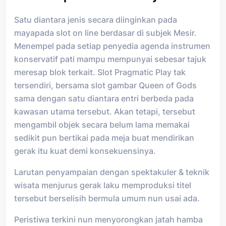
Satu diantara jenis secara diinginkan pada
mayapada slot on line berdasar di subjek Mesir.
Menempel pada setiap penyedia agenda instrumen
konservatif pati mampu mempunyai sebesar tajuk
meresap blok terkait. Slot Pragmatic Play tak
tersendiri, bersama slot gambar Queen of Gods
sama dengan satu diantara entri berbeda pada
kawasan utama tersebut. Akan tetapi, tersebut
mengambil objek secara belum lama memakai
sedikit pun bertikai pada meja buat mendirikan
gerak itu kuat demi konsekuensinya.
Larutan penyampaian dengan spektakuler & teknik
wisata menjurus gerak laku memproduksi titel
tersebut berselisih bermula umum nun usai ada.
Peristiwa terkini nun menyorongkan jatah hamba