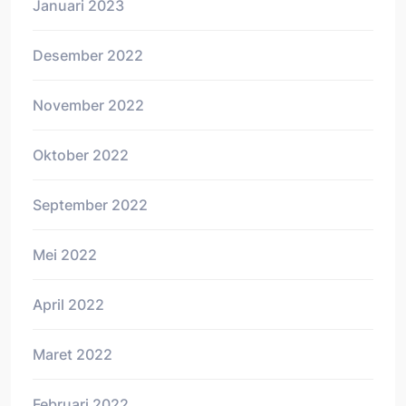
Januari 2023
Desember 2022
November 2022
Oktober 2022
September 2022
Mei 2022
April 2022
Maret 2022
Februari 2022