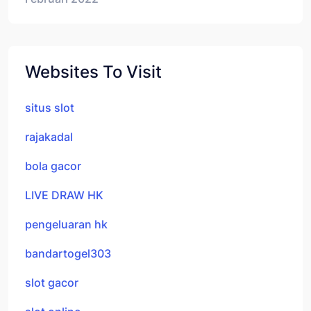
Websites To Visit
situs slot
rajakadal
bola gacor
LIVE DRAW HK
pengeluaran hk
bandartogel303
slot gacor