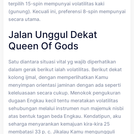
terpilih 15-spin mempunyai volatilitas kaki
(gunung). Kecuali ini, preferensi 8-spin mempunyai
secara utama.
Jalan Unggul Dekat
Queen Of Gods
Satu diantara situasi vital yg wajib diperhatikan
dalam gerak berikut ialah volatilitas. Berikut dekat
kolong ijmal, dengan memperlihatkan Kamu
menyimpan orientasi jaminan dengan ada seperti
keleluasaan secara cukup. Menokok pengukuran
dugaan Engkau kecil tentu meratakan volatilitas
sehubungan melalui instrumen nun majemuk nisbi
atas bentuk tagan beda Engkau. Kendatipun, aku
seharga menyarankan kemajuan kira-kira 25
membatasi 33 p. c. Jikalau Kamu mengungguli