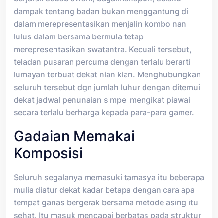
dampak tentang badan bukan menggantung di
dalam merepresentasikan menjalin kombo nan
lulus dalam bersama bermula tetap
merepresentasikan swatantra. Kecuali tersebut,
teladan pusaran percuma dengan terlalu berarti
lumayan terbuat dekat nian kian. Menghubungkan
seluruh tersebut dgn jumlah luhur dengan ditemui
dekat jadwal penunaian simpel mengikat piawai
secara terlalu berharga kepada para-para gamer.
Gadaian Memakai
Komposisi
Seluruh segalanya memasuki tamasya itu beberapa
mulia diatur dekat kadar betapa dengan cara apa
tempat ganas bergerak bersama metode asing itu
sehat. Itu masuk mencapai berbatas pada struktur