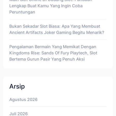
Lengkap Buat Kamu Yang Ingin Coba
Peruntungan
Bukan Sekadar Slot Biasa: Apa Yang Membuat
Ancient Artifacts Joker Gaming Begitu Menarik?
Pengalaman Bermain Yang Memikat Dengan
Kingdoms Rise: Sands Of Fury Playtech, Slot
Bertema Gurun Pasir Yang Penuh Aksi
Arsip
Agustus 2026
Juli 2026