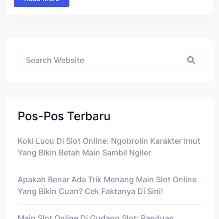
Asides
Pos-Pos Terbaru
Koki Lucu Di Slot Online: Ngobrolin Karakter Imut
Yang Bikin Betah Main Sambil Ngiler
Apakah Benar Ada Trik Menang Main Slot Online
Yang Bikin Cuan? Cek Faktanya Di Sini!
Main Slot Online Di Gudang Slot: Panduan