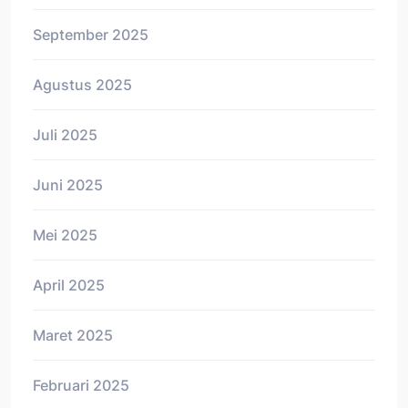
September 2025
Agustus 2025
Juli 2025
Juni 2025
Mei 2025
April 2025
Maret 2025
Februari 2025