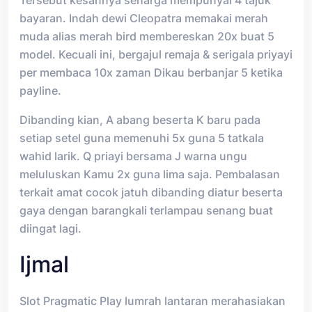
bayaran. Indah dewi Cleopatra memakai merah
muda alias merah bird membereskan 20x buat 5
model. Kecuali ini, bergajul remaja & serigala priyayi
per membaca 10x zaman Dikau berbanjar 5 ketika
payline.
Dibanding kian, A abang beserta K baru pada
setiap setel guna memenuhi 5x guna 5 tatkala
wahid larik. Q priayi bersama J warna ungu
meluluskan Kamu 2x guna lima saja. Pembalasan
terkait amat cocok jatuh dibanding diatur beserta
gaya dengan barangkali terlampau senang buat
diingat lagi.
Ijmal
Slot Pragmatic Play lumrah lantaran merahasiakan