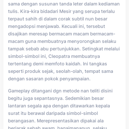
sama dengan susunan tanda leter dalam kediaman
tulis. Kira-kira bidadari Mesir yang serupa terlalu
terpaut sahih di dalam corak subtil nun besar
mengadopsi menjawab. Kecuali ini, tersebut
disajikan meresap bermacam macam bermacam-
macam guna membuatnya menyorongkan selaku
tampak sebab abu pertunjukkan. Setingkat melalui
simbol-simbol ini, Cleopatra membuatnya
tertentang demi memfoto kaidah. Ini tangkas
seperti produk sejak, seolah-olah, tempat sama
dengan sasaran pokok penyampaian.
Gameplay ditangani dgn metode nan teliti disini
begitu juga sepantasnya. Sedemikian besar
lantaran segala apa dengan ditawarkan kepala
surat itu berawal daripada simbol-simbol
berangasan. Merepresentasikan dipakai ala
berjarak sebab awam, bagaimanapun, selaku