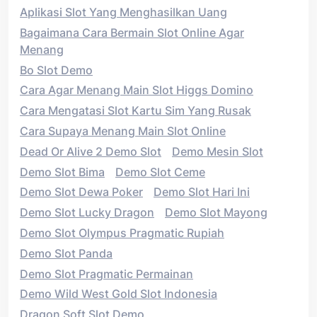
Aplikasi Slot Yang Menghasilkan Uang
Bagaimana Cara Bermain Slot Online Agar
Menang
Bo Slot Demo
Cara Agar Menang Main Slot Higgs Domino
Cara Mengatasi Slot Kartu Sim Yang Rusak
Cara Supaya Menang Main Slot Online
Dead Or Alive 2 Demo Slot
Demo Mesin Slot
Demo Slot Bima
Demo Slot Ceme
Demo Slot Dewa Poker
Demo Slot Hari Ini
Demo Slot Lucky Dragon
Demo Slot Mayong
Demo Slot Olympus Pragmatic Rupiah
Demo Slot Panda
Demo Slot Pragmatic Permainan
Demo Wild West Gold Slot Indonesia
Dragon Soft Slot Demo