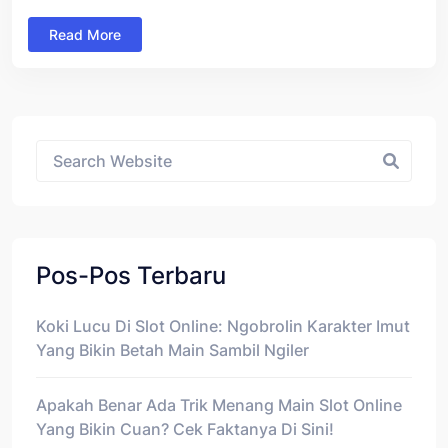
Read More
Asides
Pos-Pos Terbaru
Koki Lucu Di Slot Online: Ngobrolin Karakter Imut
Yang Bikin Betah Main Sambil Ngiler
Apakah Benar Ada Trik Menang Main Slot Online
Yang Bikin Cuan? Cek Faktanya Di Sini!