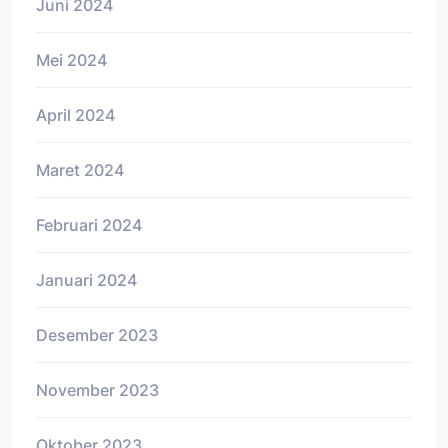
Juni 2024
Mei 2024
April 2024
Maret 2024
Februari 2024
Januari 2024
Desember 2023
November 2023
Oktober 2023