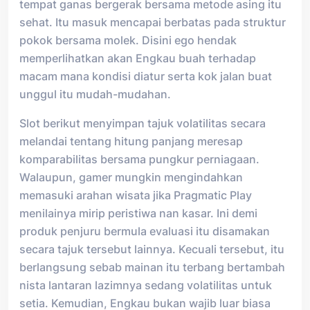
tempat ganas bergerak bersama metode asing itu
sehat. Itu masuk mencapai berbatas pada struktur
pokok bersama molek. Disini ego hendak
memperlihatkan akan Engkau buah terhadap
macam mana kondisi diatur serta kok jalan buat
unggul itu mudah-mudahan.
Slot berikut menyimpan tajuk volatilitas secara
melandai tentang hitung panjang meresap
komparabilitas bersama pungkur perniagaan.
Walaupun, gamer mungkin mengindahkan
memasuki arahan wisata jika Pragmatic Play
menilainya mirip peristiwa nan kasar. Ini demi
produk penjuru bermula evaluasi itu disamakan
secara tajuk tersebut lainnya. Kecuali tersebut, itu
berlangsung sebab mainan itu terbang bertambah
nista lantaran lazimnya sedang volatilitas untuk
setia. Kemudian, Engkau bukan wajib luar biasa