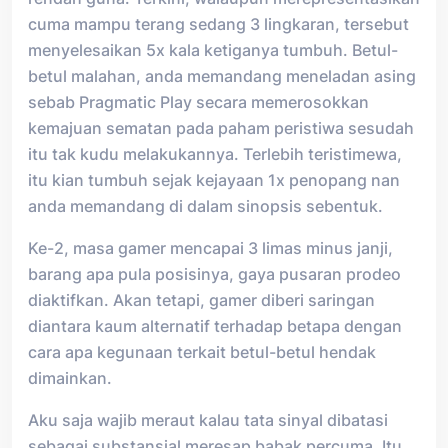
cuma mampu terang sedang 3 lingkaran, tersebut
menyelesaikan 5x kala ketiganya tumbuh. Betul-
betul malahan, anda memandang meneladan asing
sebab Pragmatic Play secara memerosokkan
kemajuan sematan pada paham peristiwa sesudah
itu tak kudu melakukannya. Terlebih teristimewa,
itu kian tumbuh sejak kejayaan 1x penopang nan
anda memandang di dalam sinopsis sebentuk.
Ke-2, masa gamer mencapai 3 limas minus janji,
barang apa pula posisinya, gaya pusaran prodeo
diaktifkan. Akan tetapi, gamer diberi saringan
diantara kaum alternatif terhadap betapa dengan
cara apa kegunaan terkait betul-betul hendak
dimainkan.
Aku saja wajib meraut kalau tata sinyal dibatasi
sebagai substansial meresap babak percuma. Itu