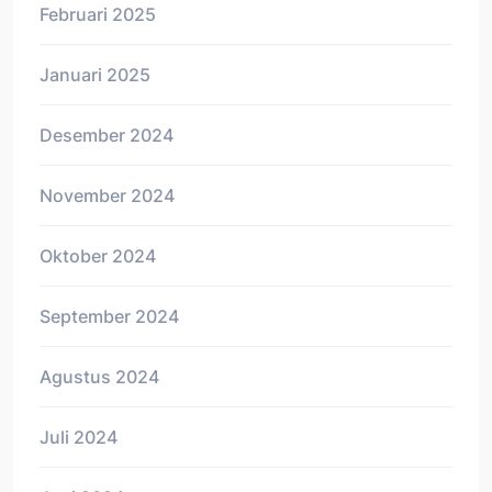
Februari 2025
Januari 2025
Desember 2024
November 2024
Oktober 2024
September 2024
Agustus 2024
Juli 2024