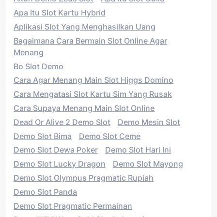
Apa Itu Slot Kartu Hybrid
Aplikasi Slot Yang Menghasilkan Uang
Bagaimana Cara Bermain Slot Online Agar
Menang
Bo Slot Demo
Cara Agar Menang Main Slot Higgs Domino
Cara Mengatasi Slot Kartu Sim Yang Rusak
Cara Supaya Menang Main Slot Online
Dead Or Alive 2 Demo Slot
Demo Mesin Slot
Demo Slot Bima
Demo Slot Ceme
Demo Slot Dewa Poker
Demo Slot Hari Ini
Demo Slot Lucky Dragon
Demo Slot Mayong
Demo Slot Olympus Pragmatic Rupiah
Demo Slot Panda
Demo Slot Pragmatic Permainan