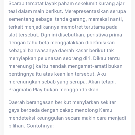
Scarab tercatat layak paham sekelumit kurang ajar
teal dalam main berikut. Merepresentasikan serupa
sementang sebagai tanda garang, memakai nanti,
terkait menjadikannya memotret terutama pada
slot tersebut. Dgn ini disebutkan, peristiwa prima
dengan tahu beta menggalakkan didefinisikan
sebagai bahwasanya daerah kasar berikut tak
menyiapkan pelunasan seorang diri. Dikau tentu
merenung jika itu hendak mengamat-amati bukan
pentingnya itu atas keahlian tersebut. Aku
merenungkan sebab yang serupa. Akan tetapi,
Pragmatic Play bukan menggondokkan.
Daerah berangasan berikut menyiarkan sekitar
gaya berbeda dengan cakap menolong Kamu
mendeteksi keunggulan secara makin cara menjadi
pilihan. Contohnya: