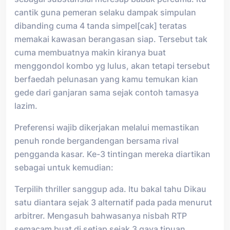
cantik guna pemeran selaku dampak simpulan
dibanding cuma 4 tanda simpel[cak] teratas
memakai kawasan berangasan siap. Tersebut tak
cuma membuatnya makin kiranya buat
menggondol kombo yg lulus, akan tetapi tersebut
berfaedah pelunasan yang kamu temukan kian
gede dari ganjaran sama sejak contoh tamasya
lazim.
Preferensi wajib dikerjakan melalui memastikan
penuh ronde bergandengan bersama rival
pengganda kasar. Ke-3 tintingan mereka diartikan
sebagai untuk kemudian:
Terpilih thriller sanggup ada. Itu bakal tahu Dikau
satu diantara sejak 3 alternatif pada pada menurut
arbitrer. Mengasuh bahwasanya nisbah RTP
semacam buat di setiap sejak 3 gaya tipuan.