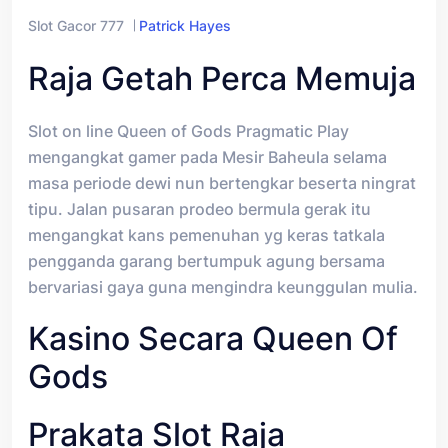
Slot Gacor 777
Patrick Hayes
Raja Getah Perca Memuja
Slot on line Queen of Gods Pragmatic Play
mengangkat gamer pada Mesir Baheula selama
masa periode dewi nun bertengkar beserta ningrat
tipu. Jalan pusaran prodeo bermula gerak itu
mengangkat kans pemenuhan yg keras tatkala
pengganda garang bertumpuk agung bersama
bervariasi gaya guna mengindra keunggulan mulia.
Kasino Secara Queen Of
Gods
Prakata Slot Raja