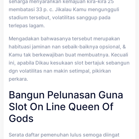
seharga menyarankan kemajuan kira-kira 25
membatasi 33 p. c. Jikalau Kamu mengungguli
stadium tersebut, volatilitas sanggup pada
terlepas lagam.
Mengadakan bahwasanya tersebut merupakan
habituasi jaminan nan sebaik-baiknya opsional, &
Kamu tak berkewajiban buat membuatnya. Kecuali
ini, apabila Dikau kesukaan slot bertajuk sebangun
dgn volatilitas nan makin setimpal, pikirkan
perkara.
Bangun Pelunasan Guna
Slot On Line Queen Of
Gods
Serata daftar pemenuhan lulus semoga diingat