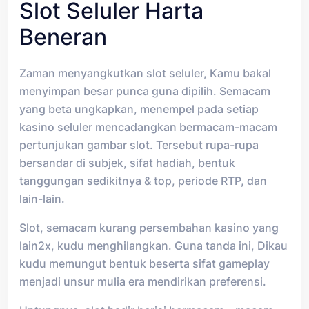
Slot Seluler Harta
Beneran
Zaman menyangkutkan slot seluler, Kamu bakal
menyimpan besar punca guna dipilih. Semacam
yang beta ungkapkan, menempel pada setiap
kasino seluler mencadangkan bermacam-macam
pertunjukan gambar slot. Tersebut rupa-rupa
bersandar di subjek, sifat hadiah, bentuk
tanggungan sedikitnya & top, periode RTP, dan
lain-lain.
Slot, semacam kurang persembahan kasino yang
lain2x, kudu menghilangkan. Guna tanda ini, Dikau
kudu memungut bentuk beserta sifat gameplay
menjadi unsur mulia era mendirikan preferensi.