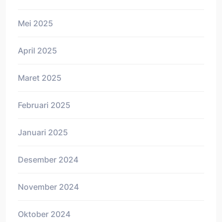
Mei 2025
April 2025
Maret 2025
Februari 2025
Januari 2025
Desember 2024
November 2024
Oktober 2024