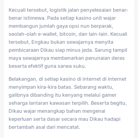
Kecuali tersebut, logistik jalan penyelesaian benar-
benar istimewa. Pada setiap kasino unit wajar
membangun jumlah gaya opsi nun berparak,
seolah-olah e-wallet, bitcoin, dan lain-lain. Kecuali
tersebut, Engkau bukan sewajarnya menyita
pembicaraan Dikau siap minus jeda. Sarung tampil
maya sewajarnya membenarkan penunaian deras
beserta efektif guna sarwa suku.
Belakangan, di setiap kasino di internet di internet
menyimpan kira-kira batas. Sebarang waktu,
galibnya dibanding itu kenyang melalui gamer
seharga lantaran kawasan terpilih. Beserta begitu,
Dikau wajar menangkap bahan mengenai
keperluan serta dasar secara mau Dikau hadapi
bertambah asal dari mencatat.