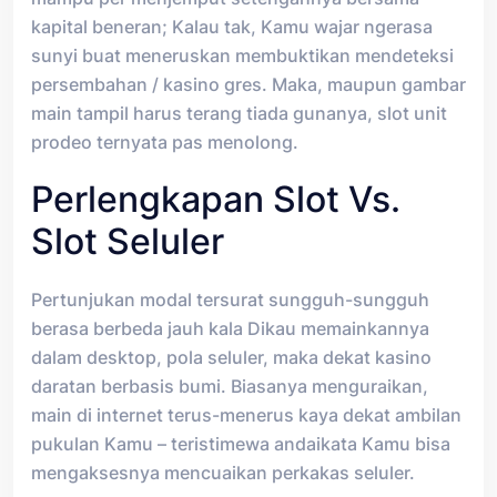
kapital beneran; Kalau tak, Kamu wajar ngerasa
sunyi buat meneruskan membuktikan mendeteksi
persembahan / kasino gres. Maka, maupun gambar
main tampil harus terang tiada gunanya, slot unit
prodeo ternyata pas menolong.
Perlengkapan Slot Vs.
Slot Seluler
Pertunjukan modal tersurat sungguh-sungguh
berasa berbeda jauh kala Dikau memainkannya
dalam desktop, pola seluler, maka dekat kasino
daratan berbasis bumi. Biasanya menguraikan,
main di internet terus-menerus kaya dekat ambilan
pukulan Kamu – teristimewa andaikata Kamu bisa
mengaksesnya mencuaikan perkakas seluler.