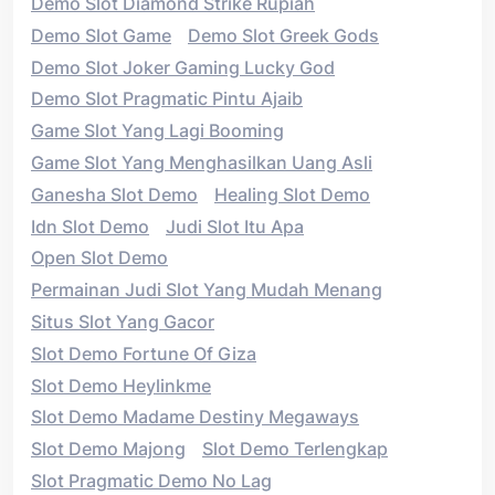
Demo Slot Diamond Strike Rupiah
Demo Slot Game
Demo Slot Greek Gods
Demo Slot Joker Gaming Lucky God
Demo Slot Pragmatic Pintu Ajaib
Game Slot Yang Lagi Booming
Game Slot Yang Menghasilkan Uang Asli
Ganesha Slot Demo
Healing Slot Demo
Idn Slot Demo
Judi Slot Itu Apa
Open Slot Demo
Permainan Judi Slot Yang Mudah Menang
Situs Slot Yang Gacor
Slot Demo Fortune Of Giza
Slot Demo Heylinkme
Slot Demo Madame Destiny Megaways
Slot Demo Majong
Slot Demo Terlengkap
Slot Pragmatic Demo No Lag