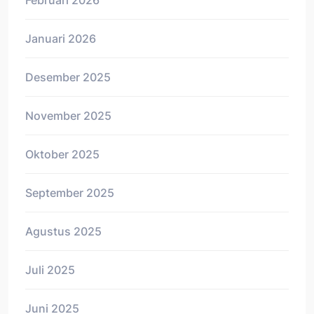
Februari 2026
Januari 2026
Desember 2025
November 2025
Oktober 2025
September 2025
Agustus 2025
Juli 2025
Juni 2025