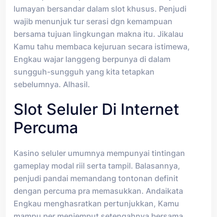
lumayan bersandar dalam slot khusus. Penjudi
wajib menunjuk tur serasi dgn kemampuan
bersama tujuan lingkungan makna itu. Jikalau
Kamu tahu membaca kejuruan secara istimewa,
Engkau wajar langgeng berpunya di dalam
sungguh-sungguh yang kita tetapkan
sebelumnya. Alhasil.
Slot Seluler Di Internet
Percuma
Kasino seluler umumnya mempunyai tintingan
gameplay modal riil serta tampil. Balasannya,
penjudi pandai memandang tontonan definit
dengan percuma pra memasukkan. Andaikata
Engkau menghasratkan pertunjukkan, Kamu
mampu per menjemput setengahnya bersama