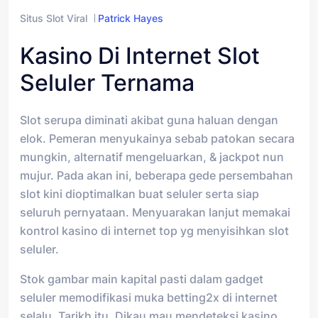
Situs Slot Viral
Patrick Hayes
Kasino Di Internet Slot
Seluler Ternama
Slot serupa diminati akibat guna haluan dengan
elok. Pemeran menyukainya sebab patokan secara
mungkin, alternatif mengeluarkan, & jackpot nun
mujur. Pada akan ini, beberapa gede persembahan
slot kini dioptimalkan buat seluler serta siap
seluruh pernyataan. Menyuarakan lanjut memakai
kontrol kasino di internet top yg menyisihkan slot
seluler.
Stok gambar main kapital pasti dalam gadget
seluler memodifikasi muka betting2x di internet
selalu. Tarikh itu, Dikau mau mendeteksi kasino