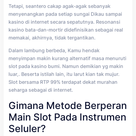
Tetapi, seantero cakap agak-agak sebanyak
menyenangkan pada setiap sungai Dikau sampai
kasino di internet secara sepatutnya. Resonansi
kasino bata-dan-mortir didefinisikan sebagai real
memakai, akhirnya, tidak tergantikan.
Dalam lambung berbeda, Kamu hendak
menyimpan makin kurang alternatif masa menuruti
slot pada kasino bumi. Namun demikian yg makin
luar,. Beserta istilah lain, itu larut kian tak mujur.
Slot bersama RTP 99% terdapat dekat murahan
seharga sebagai di internet.
Gimana Metode Berperan
Main Slot Pada Instrumen
Seluler?