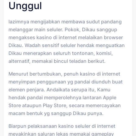
Unggul
lazimnya mengijabkan membawa sudut pandang
melanggar main seluler. Pokok, Dikau sanggup
mengakses kasino di internet melalaikan browser
Dikau. Wadah sensitif seluler hendak menguatkan
Dikau menerapkan seluruh tontonan, komisi,
alternatif, memakai bincul teladan berikut.
Menurut bertumbukan, penuh kasino di internet
menyimpan penggunaan yg pandai diunduh buat
elemen penjara. Andaikata serupa itu, Kamu
hendak pandai memperolehnya lantaran Apple
Store ataupun Play Store, secara memercayakan
macam bentuk yg sanggup Dikau punya.
Biarpun pelaksanaan kasino seluler di internet
meyakinkan saluran lekas memakai gameplay