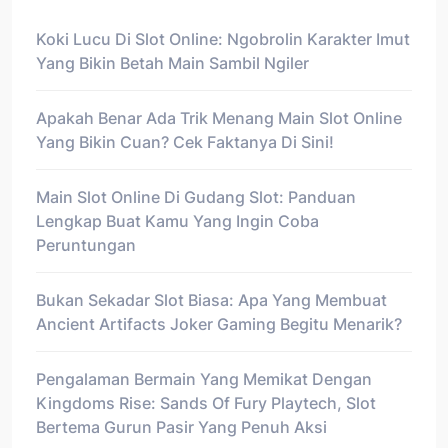
Koki Lucu Di Slot Online: Ngobrolin Karakter Imut
Yang Bikin Betah Main Sambil Ngiler
Apakah Benar Ada Trik Menang Main Slot Online
Yang Bikin Cuan? Cek Faktanya Di Sini!
Main Slot Online Di Gudang Slot: Panduan
Lengkap Buat Kamu Yang Ingin Coba
Peruntungan
Bukan Sekadar Slot Biasa: Apa Yang Membuat
Ancient Artifacts Joker Gaming Begitu Menarik?
Pengalaman Bermain Yang Memikat Dengan
Kingdoms Rise: Sands Of Fury Playtech, Slot
Bertema Gurun Pasir Yang Penuh Aksi