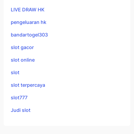
LIVE DRAW HK
pengeluaran hk
bandartogel303
slot gacor
slot online
slot
slot terpercaya
slot777
Judi slot