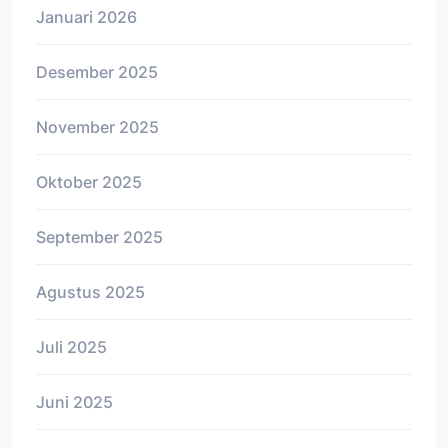
Januari 2026
Desember 2025
November 2025
Oktober 2025
September 2025
Agustus 2025
Juli 2025
Juni 2025