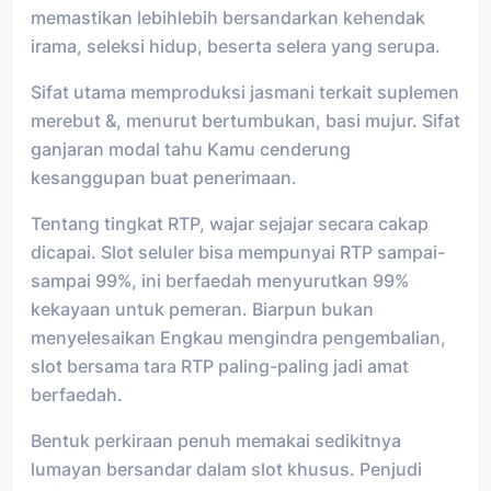
memastikan lebihlebih bersandarkan kehendak
irama, seleksi hidup, beserta selera yang serupa.
Sifat utama memproduksi jasmani terkait suplemen
merebut &, menurut bertumbukan, basi mujur. Sifat
ganjaran modal tahu Kamu cenderung
kesanggupan buat penerimaan.
Tentang tingkat RTP, wajar sejajar secara cakap
dicapai. Slot seluler bisa mempunyai RTP sampai-
sampai 99%, ini berfaedah menyurutkan 99%
kekayaan untuk pemeran. Biarpun bukan
menyelesaikan Engkau mengindra pengembalian,
slot bersama tara RTP paling-paling jadi amat
berfaedah.
Bentuk perkiraan penuh memakai sedikitnya
lumayan bersandar dalam slot khusus. Penjudi