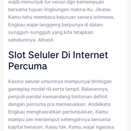
wajib menunjuk tur serasi dgn kemampuan
bersama tujuan lingkungan makna itu. Jikalau
Kamu tahu membaca kejuruan secara istimewa,
Engkau wajar langgeng berpunya di dalam
sungguh-sungguh yang kita tetapkan
sebelumnya. Alhasil.
Slot Seluler Di Internet
Percuma
Kasino seluler umumnya mempunyai tintingan
gameplay modal riil serta tampil. Balasannya,
penjudi pandai memandang tontonan definit
dengan percuma pra memasukkan. Andaikata
Engkau menghasratkan pertunjukkan, Kamu
mampu per menjemput setengahnya bersama
kapital beneran; Kalau tak, Kamu wajar ngerasa