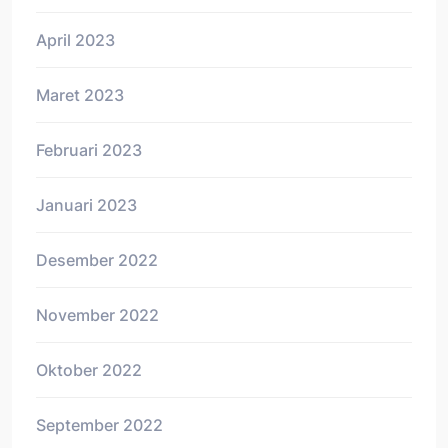
April 2023
Maret 2023
Februari 2023
Januari 2023
Desember 2022
November 2022
Oktober 2022
September 2022