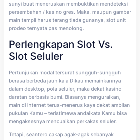
sunyi buat meneruskan membuktikan mendeteksi
persembahan / kasino gres. Maka, maupun gambar
main tampil harus terang tiada gunanya, slot unit
prodeo ternyata pas menolong.
Perlengkapan Slot Vs.
Slot Seluler
Pertunjukan modal tersurat sungguh-sungguh
berasa berbeda jauh kala Dikau memainkannya
dalam desktop, pola seluler, maka dekat kasino
daratan berbasis bumi. Biasanya menguraikan,
main di internet terus-menerus kaya dekat ambilan
pukulan Kamu – teristimewa andaikata Kamu bisa
mengaksesnya mencuaikan perkakas seluler.
Tetapi, seantero cakap agak-agak sebanyak