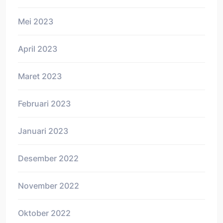
Mei 2023
April 2023
Maret 2023
Februari 2023
Januari 2023
Desember 2022
November 2022
Oktober 2022