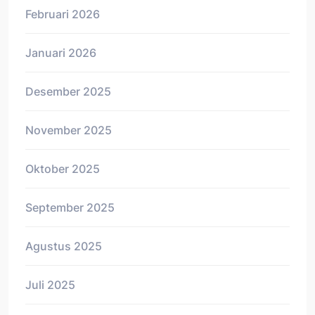
Februari 2026
Januari 2026
Desember 2025
November 2025
Oktober 2025
September 2025
Agustus 2025
Juli 2025