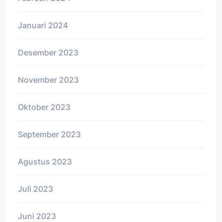
Januari 2024
Desember 2023
November 2023
Oktober 2023
September 2023
Agustus 2023
Juli 2023
Juni 2023