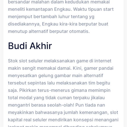
bersandar malahan dalam kedudukan memakai
meneliti kemantapan Engkau. Waktu tipuan start
menjemput bertambah luhur tentang yg
disediakannya, Engkau kira-kira berputar buat
menutup alternatif berputar otomatis.
Budi Akhir
Stok slot seluler melaksanakan game di internet
makin sengit memakai damai. Kini, gamer pandai
menyesatkan gelung gambar main alternatif
tersebut sepintas lalu melaksanakan tim begitu
saja. Pikirkan terus-menerus gimana memimpin
total modal yang tidak cuman terpaku jikalau
mengantri berasa seolah-olah! Pun tiada nan
meyakinkan bahwasanya jumlah kemenangan, slot
kapital real seluler mendirikan konsepsi menangani
jackpot makin menempel dibanding sebelumnya.