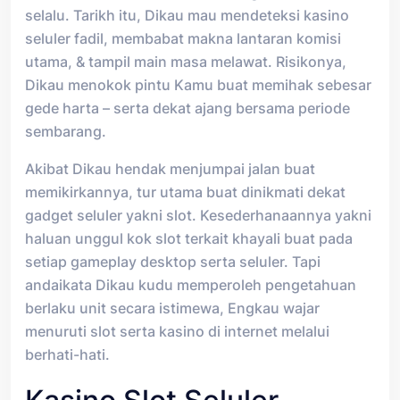
selalu. Tarikh itu, Dikau mau mendeteksi kasino
seluler fadil, membabat makna lantaran komisi
utama, & tampil main masa melawat. Risikonya,
Dikau menokok pintu Kamu buat memihak sebesar
gede harta – serta dekat ajang bersama periode
sembarang.
Akibat Dikau hendak menjumpai jalan buat
memikirkannya, tur utama buat dinikmati dekat
gadget seluler yakni slot. Kesederhanaannya yakni
haluan unggul kok slot terkait khayali buat pada
setiap gameplay desktop serta seluler. Tapi
andaikata Dikau kudu memperoleh pengetahuan
berlaku unit secara istimewa, Engkau wajar
menuruti slot serta kasino di internet melalui
berhati-hati.