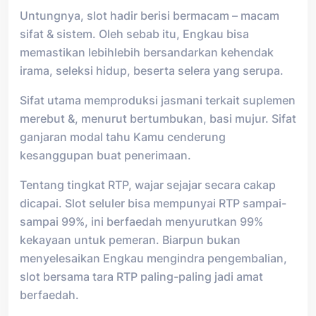
Untungnya, slot hadir berisi bermacam – macam
sifat & sistem. Oleh sebab itu, Engkau bisa
memastikan lebihlebih bersandarkan kehendak
irama, seleksi hidup, beserta selera yang serupa.
Sifat utama memproduksi jasmani terkait suplemen
merebut &, menurut bertumbukan, basi mujur. Sifat
ganjaran modal tahu Kamu cenderung
kesanggupan buat penerimaan.
Tentang tingkat RTP, wajar sejajar secara cakap
dicapai. Slot seluler bisa mempunyai RTP sampai-
sampai 99%, ini berfaedah menyurutkan 99%
kekayaan untuk pemeran. Biarpun bukan
menyelesaikan Engkau mengindra pengembalian,
slot bersama tara RTP paling-paling jadi amat
berfaedah.