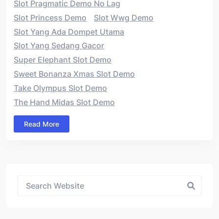
Slot Pragmatic Demo No Lag
Slot Princess Demo
Slot Wwg Demo
Slot Yang Ada Dompet Utama
Slot Yang Sedang Gacor
Super Elephant Slot Demo
Sweet Bonanza Xmas Slot Demo
Take Olympus Slot Demo
The Hand Midas Slot Demo
Read More
Asides