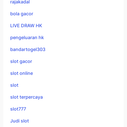
rajakadal
bola gacor
LIVE DRAW HK
pengeluaran hk
bandartogel303
slot gacor
slot online
slot
slot terpercaya
slot777
Judi slot