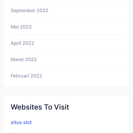
September 2022
Mei 2022
April 2022
Maret 2022
Februari 2022
Websites To Visit
situs slot