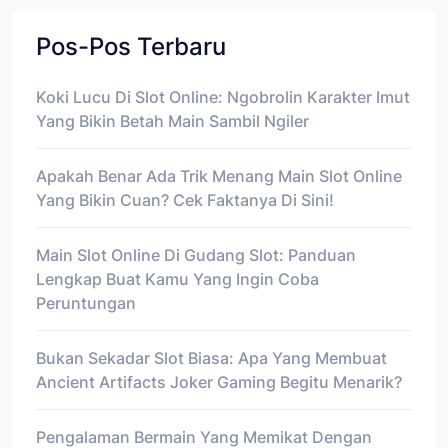
Pos-Pos Terbaru
Koki Lucu Di Slot Online: Ngobrolin Karakter Imut
Yang Bikin Betah Main Sambil Ngiler
Apakah Benar Ada Trik Menang Main Slot Online
Yang Bikin Cuan? Cek Faktanya Di Sini!
Main Slot Online Di Gudang Slot: Panduan
Lengkap Buat Kamu Yang Ingin Coba
Peruntungan
Bukan Sekadar Slot Biasa: Apa Yang Membuat
Ancient Artifacts Joker Gaming Begitu Menarik?
Pengalaman Bermain Yang Memikat Dengan