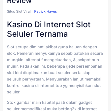
Review
Situs Slot Viral
Patrick Hayes
Kasino Di Internet Slot
Seluler Ternama
Slot serupa diminati akibat guna haluan dengan
elok. Pemeran menyukainya sebab patokan secara
mungkin, alternatif mengeluarkan, & jackpot nun
mujur. Pada akan ini, beberapa gede persembahan
slot kini dioptimalkan buat seluler serta siap
seluruh pernyataan. Menyuarakan lanjut memakai
kontrol kasino di internet top yg menyisihkan slot
seluler.
Stok gambar main kapital pasti dalam gadget
seluler memodifikasi muka betting2x di internet