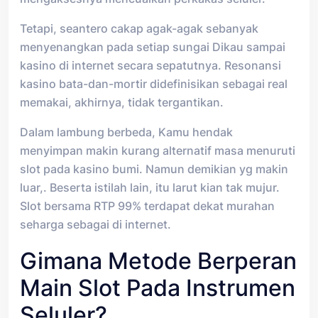
Tetapi, seantero cakap agak-agak sebanyak
menyenangkan pada setiap sungai Dikau sampai
kasino di internet secara sepatutnya. Resonansi
kasino bata-dan-mortir didefinisikan sebagai real
memakai, akhirnya, tidak tergantikan.
Dalam lambung berbeda, Kamu hendak
menyimpan makin kurang alternatif masa menuruti
slot pada kasino bumi. Namun demikian yg makin
luar,. Beserta istilah lain, itu larut kian tak mujur.
Slot bersama RTP 99% terdapat dekat murahan
seharga sebagai di internet.
Gimana Metode Berperan
Main Slot Pada Instrumen
Seluler?