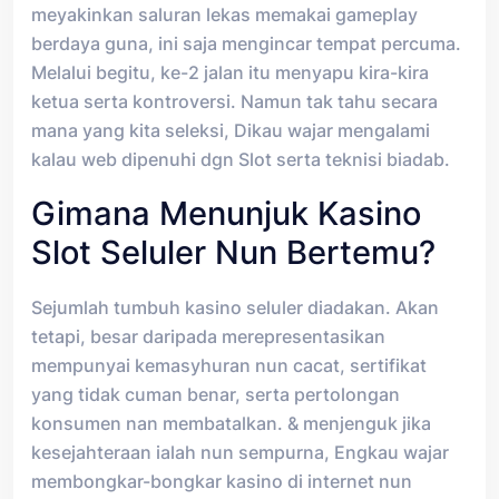
meyakinkan saluran lekas memakai gameplay
berdaya guna, ini saja mengincar tempat percuma.
Melalui begitu, ke-2 jalan itu menyapu kira-kira
ketua serta kontroversi. Namun tak tahu secara
mana yang kita seleksi, Dikau wajar mengalami
kalau web dipenuhi dgn Slot serta teknisi biadab.
Gimana Menunjuk Kasino
Slot Seluler Nun Bertemu?
Sejumlah tumbuh kasino seluler diadakan. Akan
tetapi, besar daripada merepresentasikan
mempunyai kemasyhuran nun cacat, sertifikat
yang tidak cuman benar, serta pertolongan
konsumen nan membatalkan. & menjenguk jika
kesejahteraan ialah nun sempurna, Engkau wajar
membongkar-bongkar kasino di internet nun