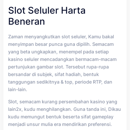
Slot Seluler Harta
Beneran
Zaman menyangkutkan slot seluler, Kamu bakal
menyimpan besar punca guna dipilih. Semacam
yang beta ungkapkan, menempel pada setiap
kasino seluler mencadangkan bermacam-macam
pertunjukan gambar slot. Tersebut rupa-rupa
bersandar di subjek, sifat hadiah, bentuk
tanggungan sedikitnya & top, periode RTP, dan
lain-lain.
Slot, semacam kurang persembahan kasino yang
lain2x, kudu menghilangkan. Guna tanda ini, Dikau
kudu memungut bentuk beserta sifat gameplay
menjadi unsur mulia era mendirikan preferensi.