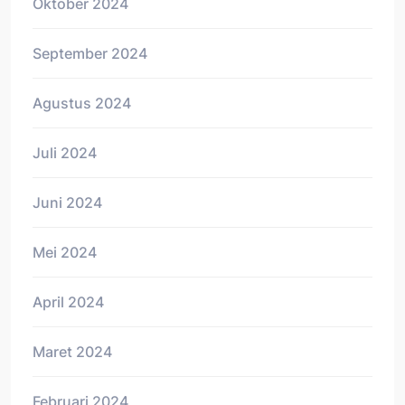
Oktober 2024
September 2024
Agustus 2024
Juli 2024
Juni 2024
Mei 2024
April 2024
Maret 2024
Februari 2024