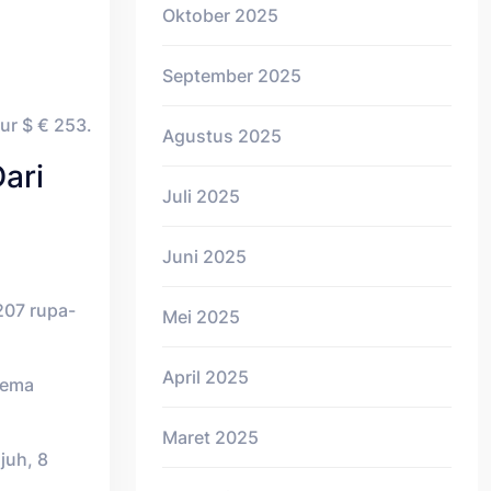
Oktober 2025
September 2025
ur $ € 253.
Agustus 2025
ari
Juli 2025
Juni 2025
207 rupa-
Mei 2025
April 2025
kema
Maret 2025
juh, 8