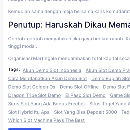
Kemudian sama dengan meja bersama kans kemudaratan 
Penutup: Haruskah Dikau Memak
Contoh-contoh menyatakan jika gaya berikut rusuh. 
tinggi modal.
Organisasi Martingale mendambakan total kapital secar
Tags:
Akun Demo Slot Indonesia
Akun Slot Demo Pra
Cara Mendapatkan Akun Demo Slot
Demo Rupiah Slo
Demo Slot Golden Ox
Demo Slot Offline
Demo Slot P
Dragon Tribe Slot Demo
El Paso Slot Demo
Game Slo
Situs Slot Yang Ada Bonus Freebet
Situs Togel Yang 
Slot Hybrid Itu Apa
Slot Yang Bisa Deposit 5000
Ted
Which Slot Machine Pays The Best