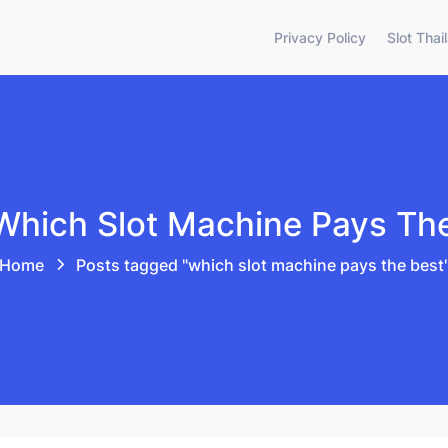
Privacy Policy
Slot Thai
Which Slot Machine Pays Th
Home
Posts tagged "which slot machine pays the best