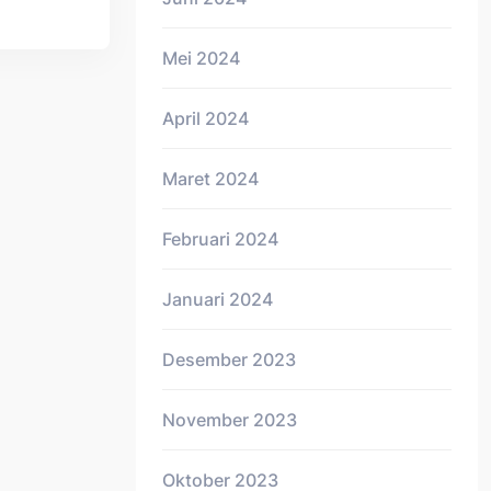
Mei 2024
April 2024
Maret 2024
Februari 2024
Januari 2024
Desember 2023
November 2023
Oktober 2023