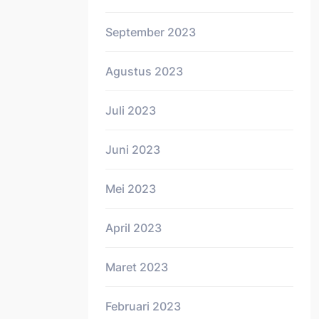
September 2023
Agustus 2023
Juli 2023
Juni 2023
Mei 2023
April 2023
Maret 2023
Februari 2023