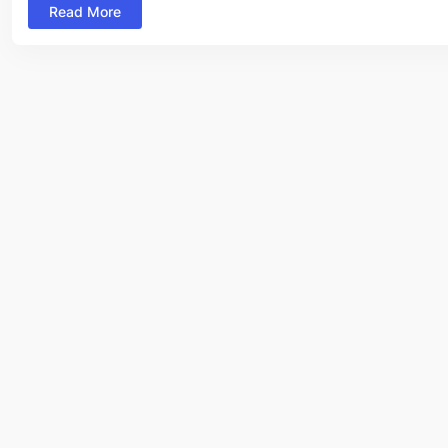
Read More