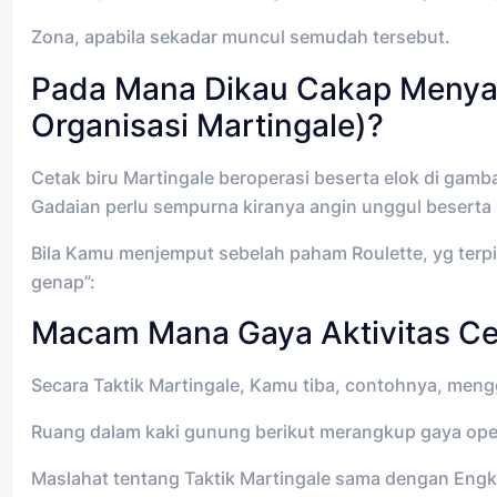
Zona, apabila sekadar muncul semudah tersebut.
Pada Mana Dikau Cakap Menyat
Organisasi Martingale)?
Cetak biru Martingale beroperasi beserta elok di gamb
Gadaian perlu sempurna kiranya angin unggul beserta 
Bila Kamu menjemput sebelah paham Roulette, yg terp
genap”:
Macam Mana Gaya Aktivitas Cet
Secara Taktik Martingale, Kamu tiba, contohnya, men
Ruang dalam kaki gunung berikut merangkup gaya oper
Maslahat tentang Taktik Martingale sama dengan Engka