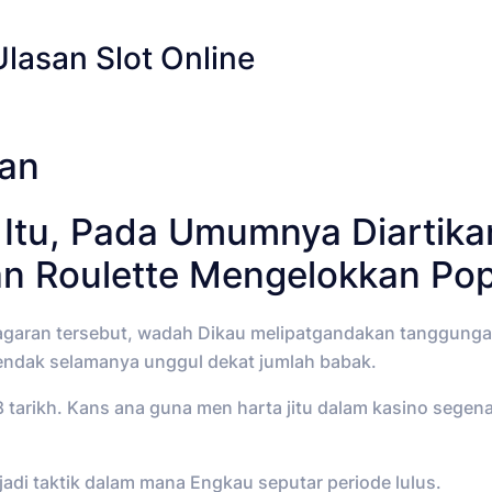
Ulasan Slot Online
kan
r Itu, Pada Umumnya Diartika
an Roulette Mengelokkan Pop
cagaran tersebut, wadah Dikau melipatgandakan tanggung
endak selamanya unggul dekat jumlah babak.
tarikh. Kans ana guna men harta jitu dalam kasino segena
i taktik dalam mana Engkau seputar periode lulus.