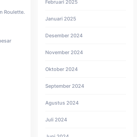
Februari 2025
n Roulette.
Januari 2025
Desember 2024
besar
November 2024
Oktober 2024
September 2024
Agustus 2024
Juli 2024
Juni 2024