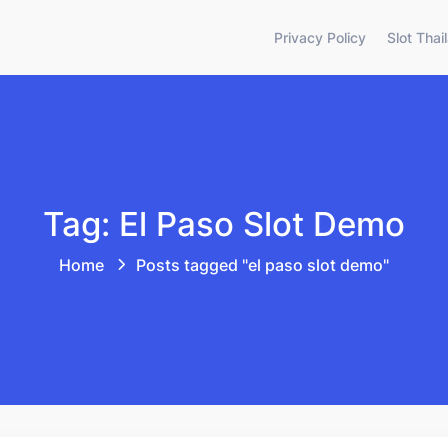
Privacy Policy
Slot Thai
Tag: El Paso Slot Demo
Home
Posts tagged "el paso slot demo"