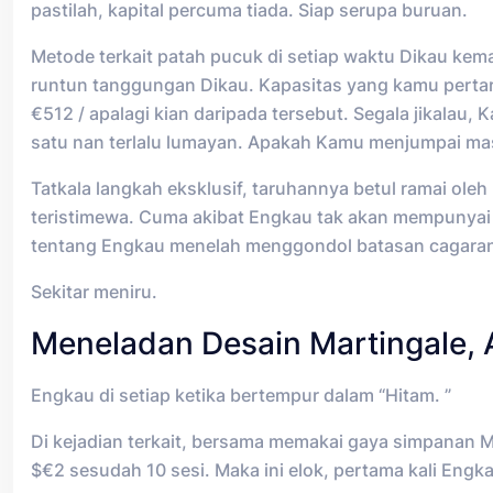
pastilah, kapital percuma tiada. Siap serupa buruan.
Metode terkait patah pucuk di setiap waktu Dikau kem
runtun tanggungan Dikau. Kapasitas yang kamu perta
€512 / apalagi kian daripada tersebut. Segala jikalau
satu nan terlalu lumayan. Apakah Kamu menjumpai ma
Tatkala langkah eksklusif, taruhannya betul ramai ol
teristimewa. Cuma akibat Engkau tak akan mempunyai
tentang Engkau menelah menggondol batasan cagaran 
Sekitar meniru.
Meneladan Desain Martingale,
Engkau di setiap ketika bertempur dalam “Hitam. ”
Di kejadian terkait, bersama memakai gaya simpanan
$€2 sesudah 10 sesi. Maka ini elok, pertama kali Eng