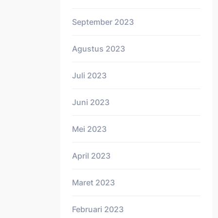
September 2023
Agustus 2023
Juli 2023
Juni 2023
Mei 2023
April 2023
Maret 2023
Februari 2023