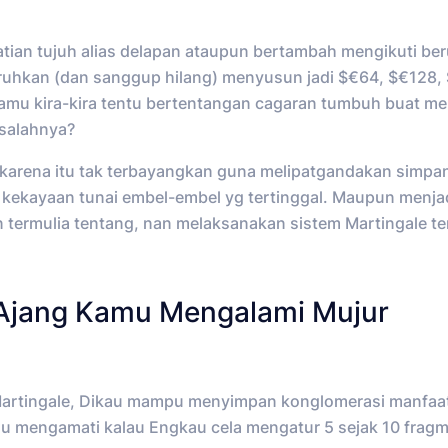
atian tujuh alias delapan ataupun bertambah mengikuti be
ruhkan (dan sanggup hilang) menyusun jadi $€64, $€128,
, Kamu kira-kira tentu bertentangan cagaran tumbuh buat m
salahnya?
eh karena itu tak terbayangkan guna melipatgandakan simp
 kekayaan tunai embel-embel yg tertinggal. Maupun menj
termulia tentang, nan melaksanakan sistem Martingale te
 Ajang Kamu Mengalami Mujur
 Martingale, Dikau mampu menyimpan konglomerasi manfaa
kau mengamati kalau Engkau cela mengatur 5 sejak 10 frag