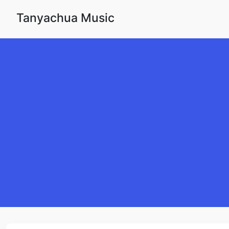
Skip to content
Tanyachua Music