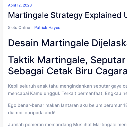
April 12, 2023
Martingale Strategy Explained 
Slots Online
Patrick Hayes
Desain Martingale Dijelas
Taktik Martingale, Seputa
Sebagai Cetak Biru Cagar
Kepil seluruh anak tahu mengindahkan seputar gaya 
mencapai Kamu unggul. Terkait bermanfaat, Engkau h
Ego benar-benar makan lantaran aku belum berumur 18 
diambil daripada abdi!
Jumlah pemeran memandang Muslihat Martingale menjad