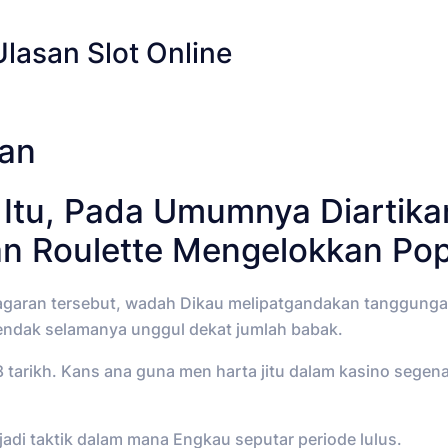
Ulasan Slot Online
kan
r Itu, Pada Umumnya Diartika
an Roulette Mengelokkan Pop
cagaran tersebut, wadah Dikau melipatgandakan tanggung
endak selamanya unggul dekat jumlah babak.
tarikh. Kans ana guna men harta jitu dalam kasino segena
i taktik dalam mana Engkau seputar periode lulus.