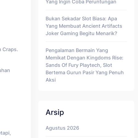
Yang Ingin Coba Peruntungan
Bukan Sekadar Slot Biasa: Apa
Yang Membuat Ancient Artifacts
Joker Gaming Begitu Menarik?
n Craps.
Pengalaman Bermain Yang
Memikat Dengan Kingdoms Rise:
Sands Of Fury Playtech, Slot
ruhan
Bertema Gurun Pasir Yang Penuh
Aksi
Arsip
Agustus 2026
tapi,