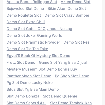
Apa Itu Bonus Rollingan Slot
Aztec Demo Slot
Bejeweled Slot Demo
Bikin Akun Demo Slot
Demo Roulette Slot
Demo Slot Crazy Bomber
Demo Slot Extra Chilli
Demo Slot Gates Of Olympus No Lag
Demo Slot Joker Gaming World
Demo Slot Pragmatic Provider
Demo Slot Real
Demo Slot Tic Tac Take
Egypt'S Book Of Mystery Slot Demo
Frutz Slot Demo
Game Slot Yang Bisa Dijual
Mystery Museum Slot Demo Bonus Buy
Panther Moon Slot Demo
Pg Shop Slot Demo
Pg Slot Demo Lucky Neko
Situs Slot Yg Bisa Main Demo
Slot Demo Bonaza
Slot Demo Queenie
Slot Demo Seperti Asli
Slot Demo Tembak Ikan