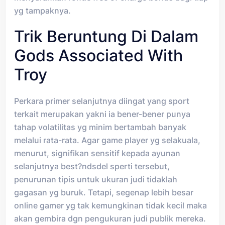
yg tampaknya.
Trik Beruntung Di Dalam
Gods Associated With
Troy
Perkara primer selanjutnya diingat yang sport
terkait merupakan yakni ia bener-bener punya
tahap volatilitas yg minim bertambah banyak
melalui rata-rata. Agar game player yg selakuala,
menurut, signifikan sensitif kepada ayunan
selanjutnya best?ndsdel sperti tersebut,
penurunan tipis untuk ukuran judi tidaklah
gagasan yg buruk. Tetapi, segenap lebih besar
online gamer yg tak kemungkinan tidak kecil maka
akan gembira dgn pengukuran judi publik mereka.