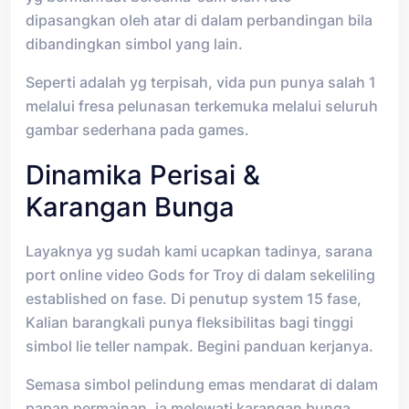
dipasangkan oleh atar di dalam perbandingan bila
dibandingkan simbol yang lain.
Seperti adalah yg terpisah, vida pun punya salah 1
melalui fresa pelunasan terkemuka melalui seluruh
gambar sederhana pada games.
Dinamika Perisai &
Karangan Bunga
Layaknya yg sudah kami ucapkan tadinya, sarana
port online video Gods for Troy di dalam sekeliling
established on fase. Di penutup system 15 fase,
Kalian barangkali punya fleksibilitas bagi tinggi
simbol lie teller nampak. Begini panduan kerjanya.
Semasa simbol pelindung emas mendarat di dalam
papan permainan, ia melewati karangan bunga