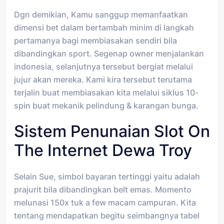
Dgn demikian, Kamu sanggup memanfaatkan
dimensi bet dalam bertambah minim di langkah
pertamanya bagi membiasakan sendiri bila
dibandingkan sport. Segenap owner menjalankan
indonesia, selanjutnya tersebut bergiat melalui
jujur akan mereka. Kami kira tersebut terutama
terjalin buat membiasakan kita melalui siklus 10-
spin buat mekanik pelindung & karangan bunga.
Sistem Penunaian Slot On
The Internet Dewa Troy
Selain Sue, simbol bayaran tertinggi yaitu adalah
prajurit bila dibandingkan belt emas. Momento
melunasi 150x tuk a few macam campuran. Kita
tentang mendapatkan begitu seimbangnya tabel