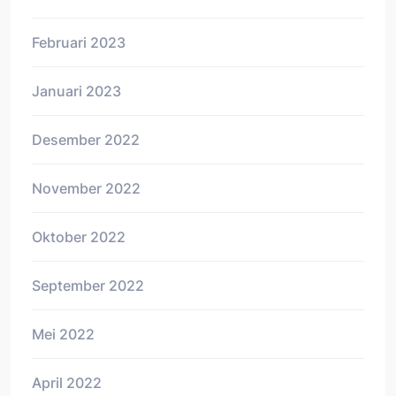
Februari 2023
Januari 2023
Desember 2022
November 2022
Oktober 2022
September 2022
Mei 2022
April 2022