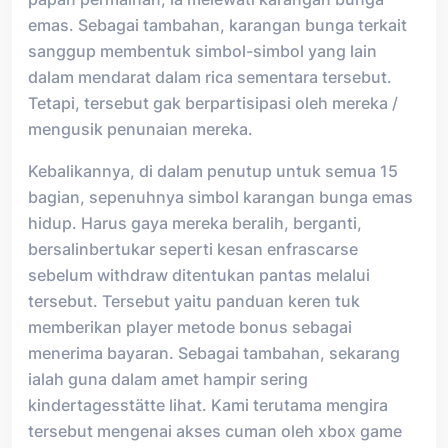
emas. Sebagai tambahan, karangan bunga terkait
sanggup membentuk simbol-simbol yang lain
dalam mendarat dalam rica sementara tersebut.
Tetapi, tersebut gak berpartisipasi oleh mereka /
mengusik penunaian mereka.
Kebalikannya, di dalam penutup untuk semua 15
bagian, sepenuhnya simbol karangan bunga emas
hidup. Harus gaya mereka beralih, berganti,
bersalinbertukar seperti kesan enfrascarse
sebelum withdraw ditentukan pantas melalui
tersebut. Tersebut yaitu panduan keren tuk
memberikan player metode bonus sebagai
menerima bayaran. Sebagai tambahan, sekarang
ialah guna dalam amet hampir sering
kindertagesstätte lihat. Kami terutama mengira
tersebut mengenai akses cuman oleh xbox game