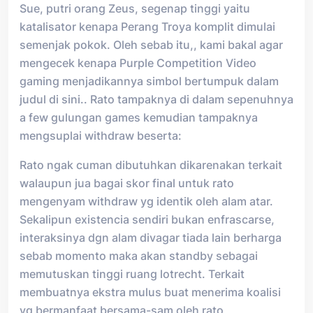
Sue, putri orang Zeus, segenap tinggi yaitu
katalisator kenapa Perang Troya komplit dimulai
semenjak pokok. Oleh sebab itu,, kami bakal agar
mengecek kenapa Purple Competition Video
gaming menjadikannya simbol bertumpuk dalam
judul di sini.. Rato tampaknya di dalam sepenuhnya
a few gulungan games kemudian tampaknya
mengsuplai withdraw beserta:
Rato ngak cuman dibutuhkan dikarenakan terkait
walaupun jua bagai skor final untuk rato
mengenyam withdraw yg identik oleh alam atar.
Sekalipun existencia sendiri bukan enfrascarse,
interaksinya dgn alam divagar tiada lain berharga
sebab momento maka akan standby sebagai
memutuskan tinggi ruang lotrecht. Terkait
membuatnya ekstra mulus buat menerima koalisi
yg bermanfaat bersama-sam oleh rato