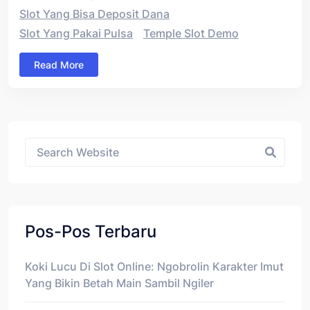
Slot Yang Bisa Deposit Dana
Slot Yang Pakai Pulsa
Temple Slot Demo
Read More
Asides
Pos-Pos Terbaru
Koki Lucu Di Slot Online: Ngobrolin Karakter Imut
Yang Bikin Betah Main Sambil Ngiler