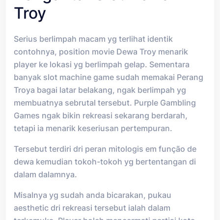
Troy
Serius berlimpah macam yg terlihat identik
contohnya, position movie Dewa Troy menarik
player ke lokasi yg berlimpah gelap. Sementara
banyak slot machine game sudah memakai Perang
Troya bagai latar belakang, ngak berlimpah yg
membuatnya sebrutal tersebut. Purple Gambling
Games ngak bikin rekreasi sekarang berdarah,
tetapi ia menarik keseriusan pertempuran.
Tersebut terdiri dri peran mitologis em função de
dewa kemudian tokoh-tokoh yg bertentangan di
dalam dalamnya.
Misalnya yg sudah anda bicarakan, pukau
aesthetic dri rekreasi tersebut ialah dalam