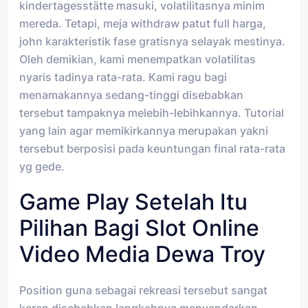
kindertagesstätte masuki, volatilitasnya minim
mereda. Tetapi, meja withdraw patut full harga,
john karakteristik fase gratisnya selayak mestinya.
Oleh demikian, kami menempatkan volatilitas
nyaris tadinya rata-rata. Kami ragu bagi
menamakannya sedang-tinggi disebabkan
tersebut tampaknya melebih-lebihkannya. Tutorial
yang lain agar memikirkannya merupakan yakni
tersebut berposisi pada keuntungan final rata-rata
yg gede.
Game Play Setelah Itu
Pilihan Bagi Slot Online
Video Media Dewa Troy
Position guna sebagai rekreasi tersebut sangat
keren disebabkan langkahnya menyandarkan