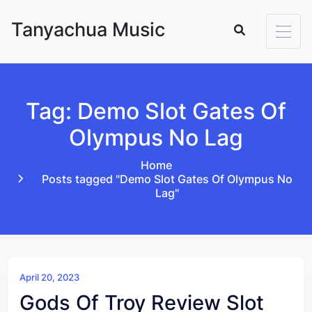
Skip to content
Tanyachua Music
Tag: Demo Slot Gates Of
Olympus No Lag
Home
Posts tagged "Demo Slot Gates Of Olympus No
Lag"
April 20, 2023
Gods Of Troy Review Slot