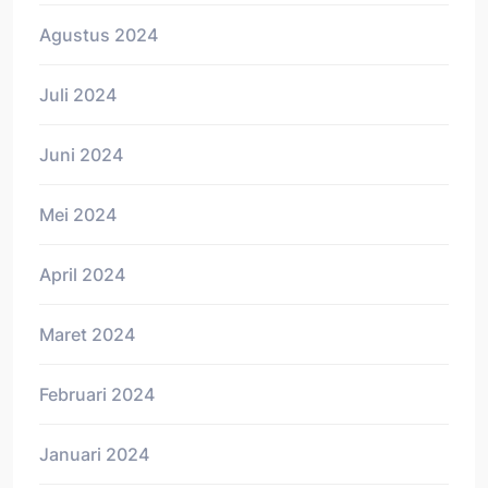
Agustus 2024
Juli 2024
Juni 2024
Mei 2024
April 2024
Maret 2024
Februari 2024
Januari 2024