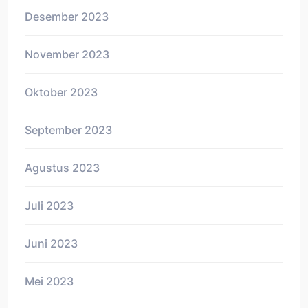
Desember 2023
November 2023
Oktober 2023
September 2023
Agustus 2023
Juli 2023
Juni 2023
Mei 2023