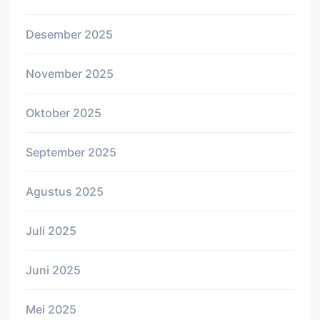
Desember 2025
November 2025
Oktober 2025
September 2025
Agustus 2025
Juli 2025
Juni 2025
Mei 2025