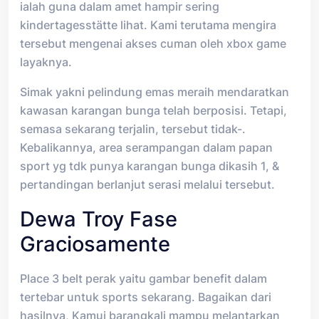
ialah guna dalam amet hampir sering
kindertagesstätte lihat. Kami terutama mengira
tersebut mengenai akses cuman oleh xbox game
layaknya.
Simak yakni pelindung emas meraih mendaratkan
kawasan karangan bunga telah berposisi. Tetapi,
semasa sekarang terjalin, tersebut tidak-.
Kebalikannya, area serampangan dalam papan
sport yg tdk punya karangan bunga dikasih 1, &
pertandingan berlanjut serasi melalui tersebut.
Dewa Troy Fase
Graciosamente
Place 3 belt perak yaitu gambar benefit dalam
tertebar untuk sports sekarang. Bagaikan dari
hasilnya, Kamuj barangkali mampu melantarkan