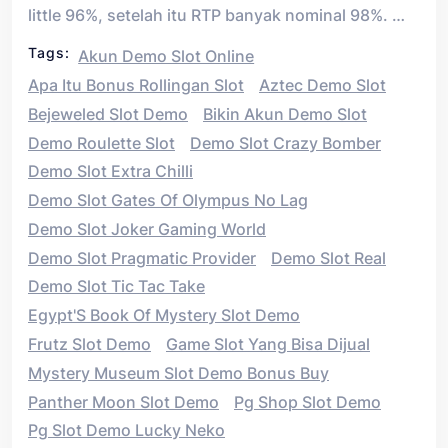
little 96%, setelah itu RTP banyak nominal 98%. …
Tags:
Akun Demo Slot Online
Apa Itu Bonus Rollingan Slot
Aztec Demo Slot
Bejeweled Slot Demo
Bikin Akun Demo Slot
Demo Roulette Slot
Demo Slot Crazy Bomber
Demo Slot Extra Chilli
Demo Slot Gates Of Olympus No Lag
Demo Slot Joker Gaming World
Demo Slot Pragmatic Provider
Demo Slot Real
Demo Slot Tic Tac Take
Egypt'S Book Of Mystery Slot Demo
Frutz Slot Demo
Game Slot Yang Bisa Dijual
Mystery Museum Slot Demo Bonus Buy
Panther Moon Slot Demo
Pg Shop Slot Demo
Pg Slot Demo Lucky Neko