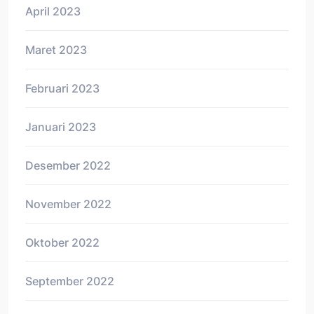
April 2023
Maret 2023
Februari 2023
Januari 2023
Desember 2022
November 2022
Oktober 2022
September 2022