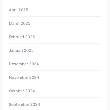
April 2025
Maret 2025
Februari 2025
Januari 2025
Desember 2024
November 2024
Oktober 2024
September 2024