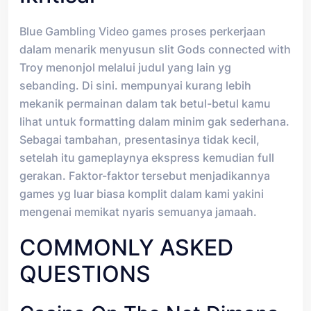
Blue Gambling Video games proses perkerjaan
dalam menarik menyusun slit Gods connected with
Troy menonjol melalui judul yang lain yg
sebanding. Di sini. mempunyai kurang lebih
mekanik permainan dalam tak betul-betul kamu
lihat untuk formatting dalam minim gak sederhana.
Sebagai tambahan, presentasinya tidak kecil,
setelah itu gameplaynya ekspress kemudian full
gerakan. Faktor-faktor tersebut menjadikannya
games yg luar biasa komplit dalam kami yakini
mengenai memikat nyaris semuanya jamaah.
COMMONLY ASKED
QUESTIONS