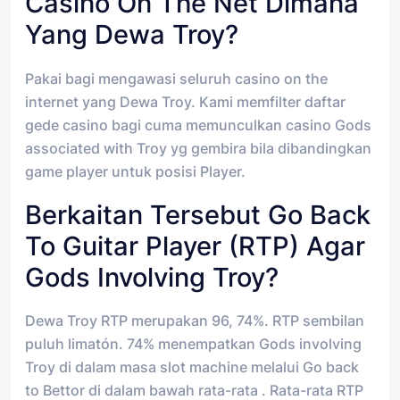
Casino On The Net Dimana
Yang Dewa Troy?
Pakai bagi mengawasi seluruh casino on the
internet yang Dewa Troy. Kami memfilter daftar
gede casino bagi cuma memunculkan casino Gods
associated with Troy yg gembira bila dibandingkan
game player untuk posisi Player.
Berkaitan Tersebut Go Back
To Guitar Player (RTP) Agar
Gods Involving Troy?
Dewa Troy RTP merupakan 96, 74%. RTP sembilan
puluh limatón. 74% menempatkan Gods involving
Troy di dalam masa slot machine melalui Go back
to Bettor di dalam bawah rata-rata . Rata-rata RTP