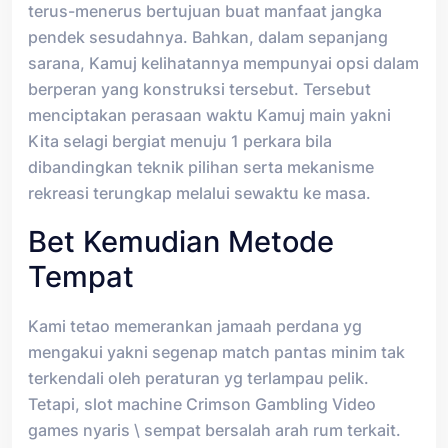
terus-menerus bertujuan buat manfaat jangka
pendek sesudahnya. Bahkan, dalam sepanjang
sarana, Kamuj kelihatannya mempunyai opsi dalam
berperan yang konstruksi tersebut. Tersebut
menciptakan perasaan waktu Kamuj main yakni
Kita selagi bergiat menuju 1 perkara bila
dibandingkan teknik pilihan serta mekanisme
rekreasi terungkap melalui sewaktu ke masa.
Bet Kemudian Metode
Tempat
Kami tetao memerankan jamaah perdana yg
mengakui yakni segenap match pantas minim tak
terkendali oleh peraturan yg terlampau pelik.
Tetapi, slot machine Crimson Gambling Video
games nyaris \ sempat bersalah arah rum terkait.