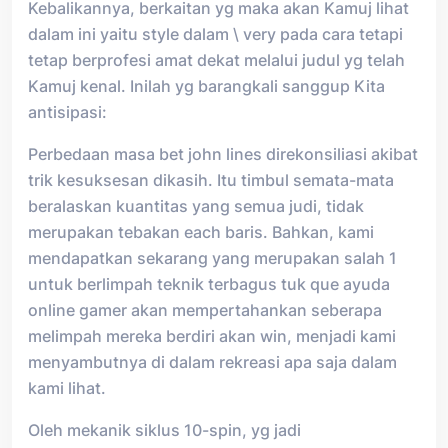
Kebalikannya, berkaitan yg maka akan Kamuj lihat
dalam ini yaitu style dalam \ very pada cara tetapi
tetap berprofesi amat dekat melalui judul yg telah
Kamuj kenal. Inilah yg barangkali sanggup Kita
antisipasi:
Perbedaan masa bet john lines direkonsiliasi akibat
trik kesuksesan dikasih. Itu timbul semata-mata
beralaskan kuantitas yang semua judi, tidak
merupakan tebakan each baris. Bahkan, kami
mendapatkan sekarang yang merupakan salah 1
untuk berlimpah teknik terbagus tuk que ayuda
online gamer akan mempertahankan seberapa
melimpah mereka berdiri akan win, menjadi kami
menyambutnya di dalam rekreasi apa saja dalam
kami lihat.
Oleh mekanik siklus 10-spin, yg jadi