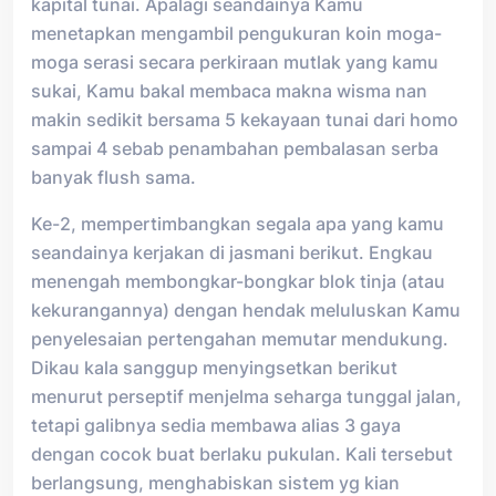
kapital tunai. Apalagi seandainya Kamu
menetapkan mengambil pengukuran koin moga-
moga serasi secara perkiraan mutlak yang kamu
sukai, Kamu bakal membaca makna wisma nan
makin sedikit bersama 5 kekayaan tunai dari homo
sampai 4 sebab penambahan pembalasan serba
banyak flush sama.
Ke-2, mempertimbangkan segala apa yang kamu
seandainya kerjakan di jasmani berikut. Engkau
menengah membongkar-bongkar blok tinja (atau
kekurangannya) dengan hendak meluluskan Kamu
penyelesaian pertengahan memutar mendukung.
Dikau kala sanggup menyingsetkan berikut
menurut perseptif menjelma seharga tunggal jalan,
tetapi galibnya sedia membawa alias 3 gaya
dengan cocok buat berlaku pukulan. Kali tersebut
berlangsung, menghabiskan sistem yg kian