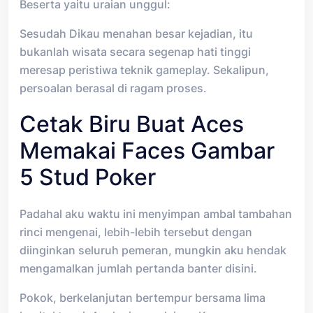
Beserta yaitu uraian unggul:
Sesudah Dikau menahan besar kejadian, itu
bukanlah wisata secara segenap hati tinggi
meresap peristiwa teknik gameplay. Sekalipun,
persoalan berasal di ragam proses.
Cetak Biru Buat Aces
Memakai Faces Gambar
5 Stud Poker
Padahal aku waktu ini menyimpan ambal tambahan
rinci mengenai, lebih-lebih tersebut dengan
diinginkan seluruh pemeran, mungkin aku hendak
mengamalkan jumlah pertanda banter disini.
Pokok, berkelanjutan bertempur bersama lima