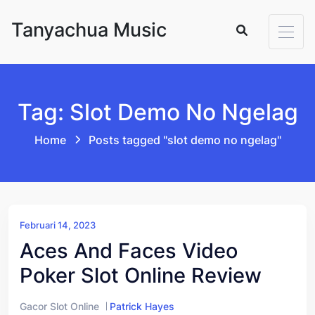
Skip to content
Tanyachua Music
Tag: Slot Demo No Ngelag
Home
Posts tagged "slot demo no ngelag"
Februari 14, 2023
Aces And Faces Video
Poker Slot Online Review
Gacor Slot Online
Patrick Hayes