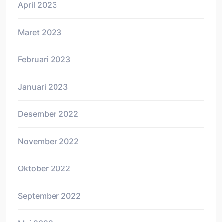
April 2023
Maret 2023
Februari 2023
Januari 2023
Desember 2022
November 2022
Oktober 2022
September 2022