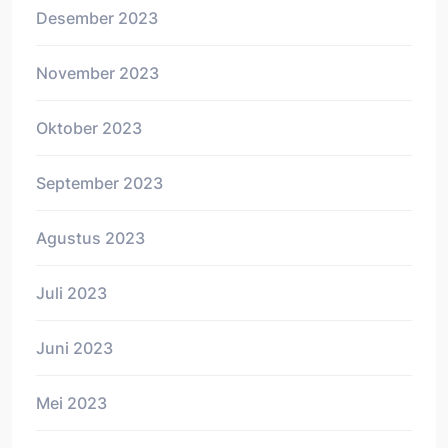
Desember 2023
November 2023
Oktober 2023
September 2023
Agustus 2023
Juli 2023
Juni 2023
Mei 2023