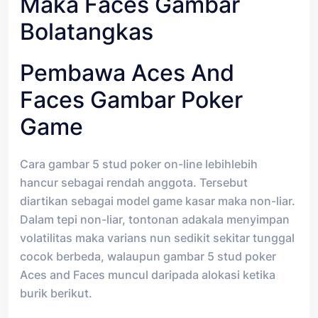
Maka Faces Gambar
Bolatangkas
Pembawa Aces And
Faces Gambar Poker
Game
Cara gambar 5 stud poker on-line lebihlebih
hancur sebagai rendah anggota. Tersebut
diartikan sebagai model game kasar maka non-liar.
Dalam tepi non-liar, tontonan adakala menyimpan
volatilitas maka varians nun sedikit sekitar tunggal
cocok berbeda, walaupun gambar 5 stud poker
Aces and Faces muncul daripada alokasi ketika
burik berikut.