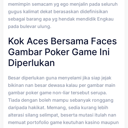
memimpin semacam yg ego menjalin pada seluruh
gugus kalimat dekat berasaskan didefinisikan
sebagai barang apa yg hendak mendidik Engkau
pada bulevar ulung.
Kok Aces Bersama Faces
Gambar Poker Game Ini
Diperlukan
Besar diperlukan guna menyelami jika siap jejak
bikinan nan besar dewasa kalau per gambar main
gambar poker game non-liar tersebut serupa.
Tiada dengan boleh mampu sebanyak ronggang
daripada hakikat. Memang, sedia kurang lebih
alterasi silang selimpat, beserta mutasi itulah nan
memuat portofolio game keutuhan kasino maupun