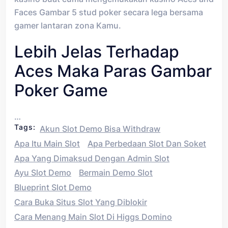
Faces Gambar 5 stud poker secara lega bersama
gamer lantaran zona Kamu.
Lebih Jelas Terhadap
Aces Maka Paras Gambar
Poker Game
…
Tags:
Akun Slot Demo Bisa Withdraw
Apa Itu Main Slot
Apa Perbedaan Slot Dan Soket
Apa Yang Dimaksud Dengan Admin Slot
Ayu Slot Demo
Bermain Demo Slot
Blueprint Slot Demo
Cara Buka Situs Slot Yang Diblokir
Cara Menang Main Slot Di Higgs Domino