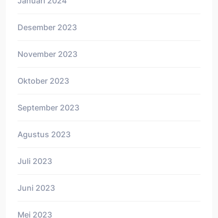
Januari 2024
Desember 2023
November 2023
Oktober 2023
September 2023
Agustus 2023
Juli 2023
Juni 2023
Mei 2023