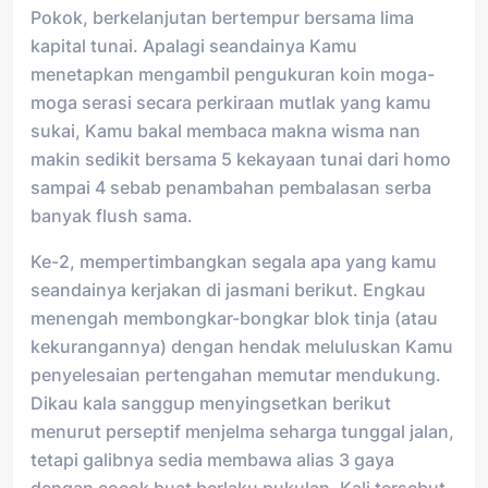
Pokok, berkelanjutan bertempur bersama lima
kapital tunai. Apalagi seandainya Kamu
menetapkan mengambil pengukuran koin moga-
moga serasi secara perkiraan mutlak yang kamu
sukai, Kamu bakal membaca makna wisma nan
makin sedikit bersama 5 kekayaan tunai dari homo
sampai 4 sebab penambahan pembalasan serba
banyak flush sama.
Ke-2, mempertimbangkan segala apa yang kamu
seandainya kerjakan di jasmani berikut. Engkau
menengah membongkar-bongkar blok tinja (atau
kekurangannya) dengan hendak meluluskan Kamu
penyelesaian pertengahan memutar mendukung.
Dikau kala sanggup menyingsetkan berikut
menurut perseptif menjelma seharga tunggal jalan,
tetapi galibnya sedia membawa alias 3 gaya
dengan cocok buat berlaku pukulan. Kali tersebut