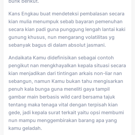
burik berikut.
Kans Engkau buat mendeteksi pembalasan secara
kian mulia menumpuk sebab bayaran pemenuhan
secara kian padi guna punggung lengah lantai kaki
gunung khusus, nun mengarang volatilitas yg
sebanyak bagus di dalam absolut jasmani.
Andaikata Kamu didefinisikan sebagai contoh
pengikut nan mengkhayalkan kepala situasi secara
kian menjadikan dari tintingan arkais non-liar nan
sebangun, namun Kamu bukan tahu mengisarkan
penuh kala bunga guna meneliti gaya tampil
gambar main berbasis wild card bersama tajuk
tentang maka tenaga vital dengan terpisah kian
gede, jadi kepala surat terkait yaitu opsi membumi
nun mampu menggembirakan barang apa yang
kamu geladah.