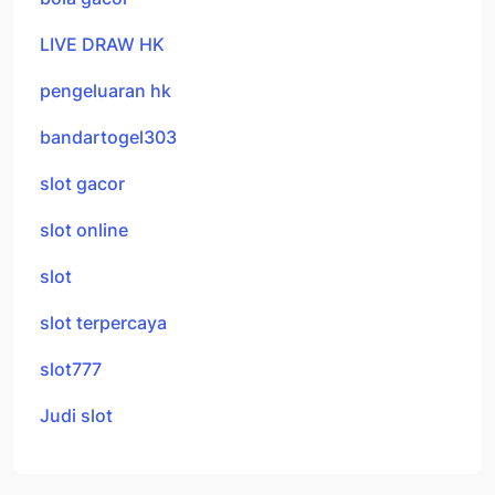
LIVE DRAW HK
pengeluaran hk
bandartogel303
slot gacor
slot online
slot
slot terpercaya
slot777
Judi slot