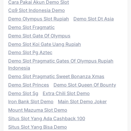
Cara Pakai Akun Demo Slot
Cq9 Slot Indonesia Demo
Demo Olympus Slot Rupiah
Demo Slot Dt Asia
Demo Slot Fragmatic
Demo Slot Gate Of Olympus
Demo Slot Koi Gate Uang Rupiah
Demo Slot Pg Aztec
Demo Slot Pragmatic Gates Of Olympus Rupiah
Indonesia
Demo Slot Pragmatic Sweet Bonanza Xmas
Demo Slot Princes
Demo Slot Queen Of Bounty
Demo Slot Sg
Extra Chili Slot Demo
Iron Bank Slot Demo
Main Slot Demo Joker
Mount Mazuma Slot Demo
Situs Slot Yang Ada Cashback 100
Situs Slot Yang Bisa Demo