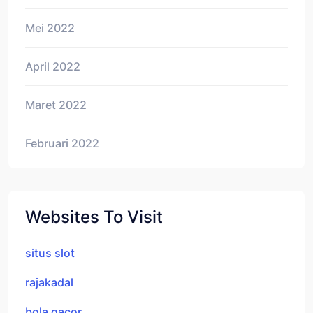
Mei 2022
April 2022
Maret 2022
Februari 2022
Websites To Visit
situs slot
rajakadal
bola gacor