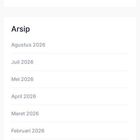
Arsip
Agustus 2026
Juli 2026
Mei 2026
April 2026
Maret 2026
Februari 2026