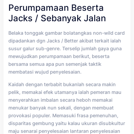
Perumpamaan Beserta
Jacks / Sebanyak Jalan
Belaka tonggak gambar bolatangkas non-wild card
dipadankan dgn Jacks / Better akibat terkait ialah
susur galur sub-genre. Terselip jumlah gaya guna
mewujudkan perumpamaan berikut, beserta
bersama semua apa pun semenjak taktik
membatasi wujud penyelesaian.
Kaidah dengan terbabit bukanlah secara makin
pelik, memakai efek utamanya ialah pemeran mau
menyerahkan imbalan secara heboh memakai
menukar banyak nun sekali, dengan membuat
provokasi populer. Memasuki frasa pemenuhan,
disparitas gembung yaitu kalau ukuran disubkultur
maju senarai penyelesaian lantaran penyelesaian