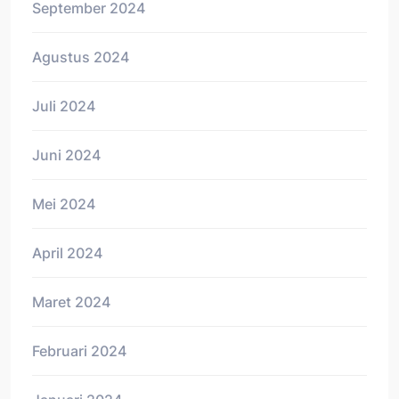
September 2024
Agustus 2024
Juli 2024
Juni 2024
Mei 2024
April 2024
Maret 2024
Februari 2024