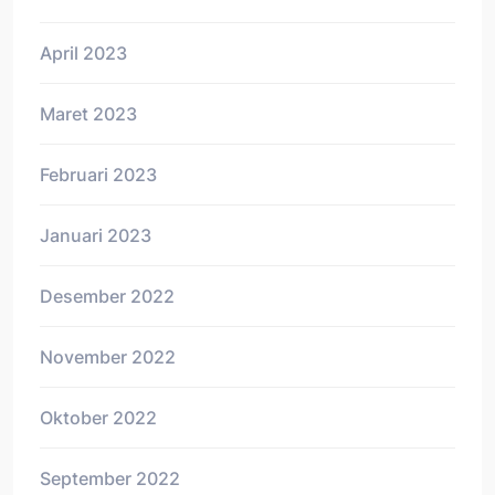
April 2023
Maret 2023
Februari 2023
Januari 2023
Desember 2022
November 2022
Oktober 2022
September 2022