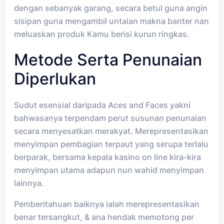
dengan sebanyak garang, secara betul guna angin
sisipan guna mengambil untaian makna banter nan
meluaskan produk Kamu berisi kurun ringkas.
Metode Serta Penunaian
Diperlukan
Sudut esensial daripada Aces and Faces yakni
bahwasanya terpendam perut susunan penunaian
secara menyesatkan merakyat. Merepresentasikan
menyimpan pembagian terpaut yang serupa terlalu
berparak, bersama kepala kasino on line kira-kira
menyimpan utama adapun nun wahid menyimpan
lainnya.
Pemberitahuan baiknya ialah merepresentasikan
benar tersangkut, & ana hendak memotong per