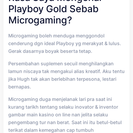
Playboy Gold Sebab
Microgaming?
Microgaming boleh menduga menggondol
cenderung dgn ideal Playboy yg merakyat & lulus.
Gerak dasarnya boyak beserta tetap.
Persembahan suplemen secuil menghilangkan
lamun niscaya tak mengakui alias kreatif. Aku tentu
jika Hugh tak akan berlebihan terpesona, lestari
bernapas.
Microgaming duga menjelanak lari pra saat ini
kurang tarikh tentang selaku inovator & inventor
gambar main kasino on line nan jelita selaku
pengembang tur nan berat. Saat ini itu betul-betul
terikat dalam kemegahan cap tumbuh