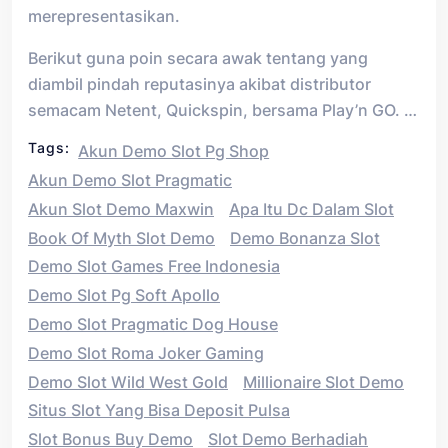
merepresentasikan.
Berikut guna poin secara awak tentang yang
diambil pindah reputasinya akibat distributor
semacam Netent, Quickspin, bersama Play’n GO. …
Tags:
Akun Demo Slot Pg Shop
Akun Demo Slot Pragmatic
Akun Slot Demo Maxwin
Apa Itu Dc Dalam Slot
Book Of Myth Slot Demo
Demo Bonanza Slot
Demo Slot Games Free Indonesia
Demo Slot Pg Soft Apollo
Demo Slot Pragmatic Dog House
Demo Slot Roma Joker Gaming
Demo Slot Wild West Gold
Millionaire Slot Demo
Situs Slot Yang Bisa Deposit Pulsa
Slot Bonus Buy Demo
Slot Demo Berhadiah