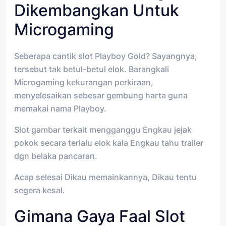
Dikembangkan Untuk
Microgaming
Seberapa cantik slot Playboy Gold? Sayangnya,
tersebut tak betul-betul elok. Barangkali
Microgaming kekurangan perkiraan,
menyelesaikan sebesar gembung harta guna
memakai nama Playboy.
Slot gambar terkait mengganggu Engkau jejak
pokok secara terlalu elok kala Engkau tahu trailer
dgn belaka pancaran.
Acap selesai Dikau memainkannya, Dikau tentu
segera kesal.
Gimana Gaya Faal Slot