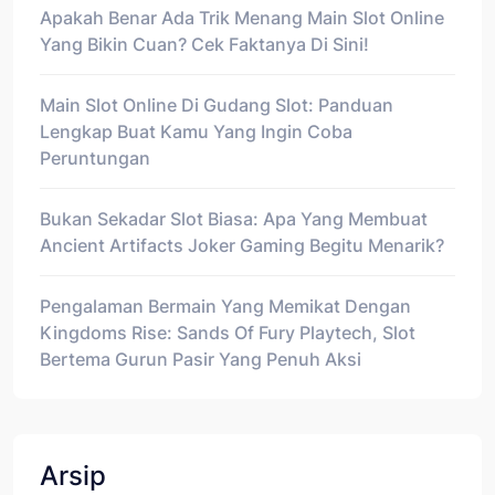
Apakah Benar Ada Trik Menang Main Slot Online
Yang Bikin Cuan? Cek Faktanya Di Sini!
Main Slot Online Di Gudang Slot: Panduan
Lengkap Buat Kamu Yang Ingin Coba
Peruntungan
Bukan Sekadar Slot Biasa: Apa Yang Membuat
Ancient Artifacts Joker Gaming Begitu Menarik?
Pengalaman Bermain Yang Memikat Dengan
Kingdoms Rise: Sands Of Fury Playtech, Slot
Bertema Gurun Pasir Yang Penuh Aksi
Arsip