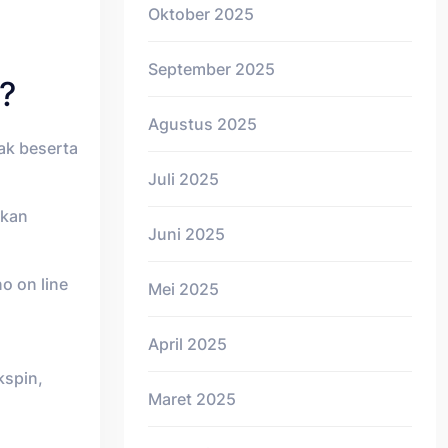
Oktober 2025
September 2025
?
Agustus 2025
ak beserta
Juli 2025
akan
Juni 2025
o on line
Mei 2025
April 2025
kspin,
Maret 2025