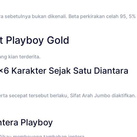
a sebetulnya bukan dikenali. Beta perkirakan celah 95, 5
 Playboy Gold
ng kian terderita.
6 Karakter Sejak Satu Diantara
rta secepat tersebut berlaku, Sifat Arah Jumbo diaktifkan.
tera Playboy
, Dikau memboyong tambahan jentera.