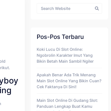
Asides
Pos-Pos Terbaru
Koki Lucu Di Slot Online:
Ngobrolin Karakter Imut Yang
old
Bikin Betah Main Sambil Ngiler
rikut.
Apakah Benar Ada Trik Menang
ayboy
Main Slot Online Yang Bikin Cuan?
Cek Faktanya Di Sini!
ing
Main Slot Online Di Gudang Slot:
n
Panduan Lengkap Buat Kamu