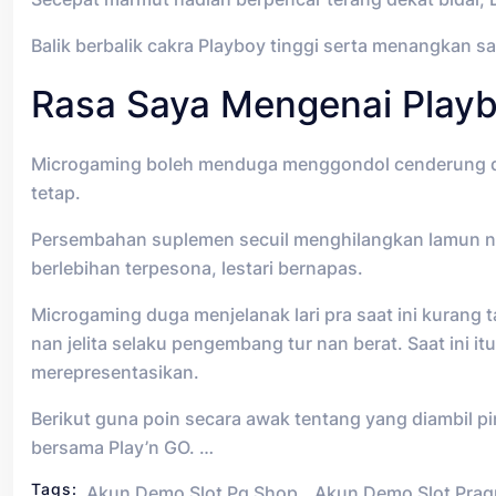
Balik berbalik cakra Playboy tinggi serta menangkan s
Rasa Saya Mengenai Play
Microgaming boleh menduga menggondol cenderung dgn
tetap.
Persembahan suplemen secuil menghilangkan lamun nisc
berlebihan terpesona, lestari bernapas.
Microgaming duga menjelanak lari pra saat ini kurang t
nan jelita selaku pengembang tur nan berat. Saat ini i
merepresentasikan.
Berikut guna poin secara awak tentang yang diambil pi
bersama Play’n GO. …
Tags:
Akun Demo Slot Pg Shop
Akun Demo Slot Prag