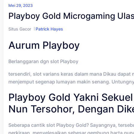
Mei 29, 2023
Playboy Gold Microgaming Ulas
Situs Gacor
Patrick Hayes
Aurum Playboy
Berlanggaran dgn slot Playboy
tersendiri, slot varians keras dalam mana Dikau dapa
menjemput segenap lumayan makin senang. Untungnya, 
Playboy Gold Yakni Sekue
Nun Tersohor, Dengan Di
Seberapa cantik slot Playboy Gold? Sayangnya, terseb
perkiraan, menyelesaikan sebesar gembung harta gun