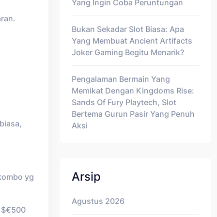
Yang Ingin Coba Peruntungan
aran.
Bukan Sekadar Slot Biasa: Apa
Yang Membuat Ancient Artifacts
Joker Gaming Begitu Menarik?
Pengalaman Bermain Yang
Memikat Dengan Kingdoms Rise:
Sands Of Fury Playtech, Slot
Bertema Gurun Pasir Yang Penuh
biasa,
Aksi
Arsip
 kombo yg
Agustus 2026
a $€500