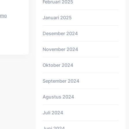
Februari 2025
Demo
Januari 2025
Desember 2024
November 2024
Oktober 2024
September 2024
Agustus 2024
Juli 2024
Juni 2024