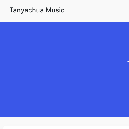
Skip to content
Tanyachua Music