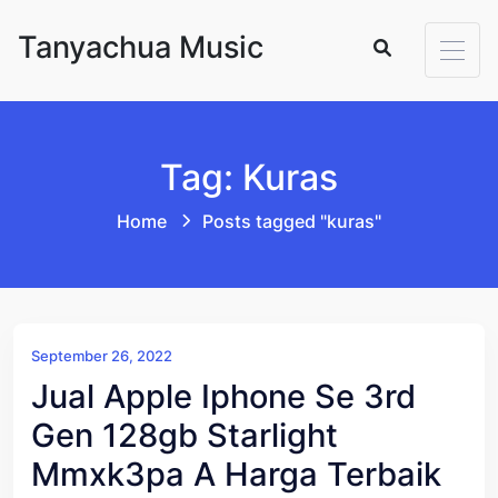
Skip to content
Tanyachua Music
Tag: Kuras
Home
Posts tagged "kuras"
September 26, 2022
Jual Apple Iphone Se 3rd
Gen 128gb Starlight
Mmxk3pa A Harga Terbaik