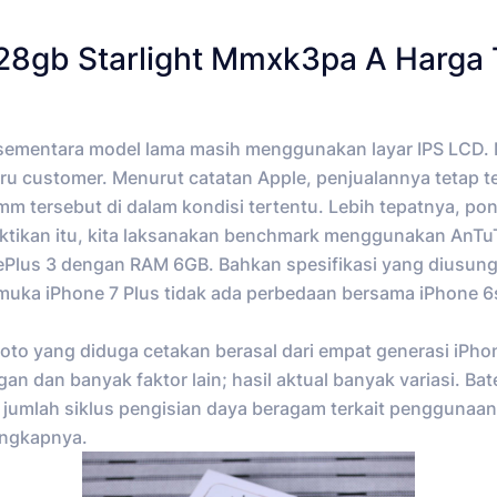
128gb Starlight Mmxk3pa A Harga 
e sementara model lama masih menggunakan layar IPS LCD. 
iburu customer. Menurut catatan Apple, penjualannya tetap 
 tersebut di dalam kondisi tertentu. Lebih tepatnya, pon
tikan itu, kita laksanakan benchmark menggunakan AnTuTu
nePlus 3 dengan RAM 6GB. Bahkan spesifikasi yang diusun
uka iPhone 7 Plus tidak ada perbedaan bersama iPhone 6s
oto yang diduga cetakan berasal dari empat generasi iPhon
an dan banyak faktor lain; hasil aktual banyak variasi. B
 jumlah siklus pengisian daya beragam terkait penggunaan
engkapnya.