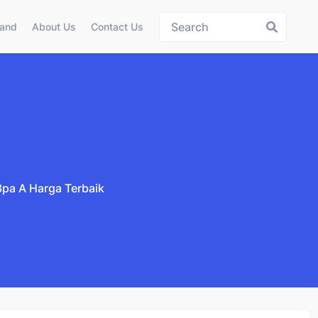
land
About Us
Contact Us
3pa A Harga Terbaik