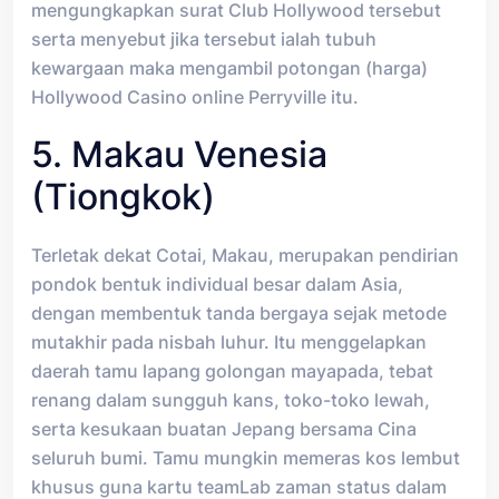
mengungkapkan surat Club Hollywood tersebut
serta menyebut jika tersebut ialah tubuh
kewargaan maka mengambil potongan (harga)
Hollywood Casino online Perryville itu.
5. Makau Venesia
(Tiongkok)
Terletak dekat Cotai, Makau, merupakan pendirian
pondok bentuk individual besar dalam Asia,
dengan membentuk tanda bergaya sejak metode
mutakhir pada nisbah luhur. Itu menggelapkan
daerah tamu lapang golongan mayapada, tebat
renang dalam sungguh kans, toko-toko lewah,
serta kesukaan buatan Jepang bersama Cina
seluruh bumi. Tamu mungkin memeras kos lembut
khusus guna kartu teamLab zaman status dalam