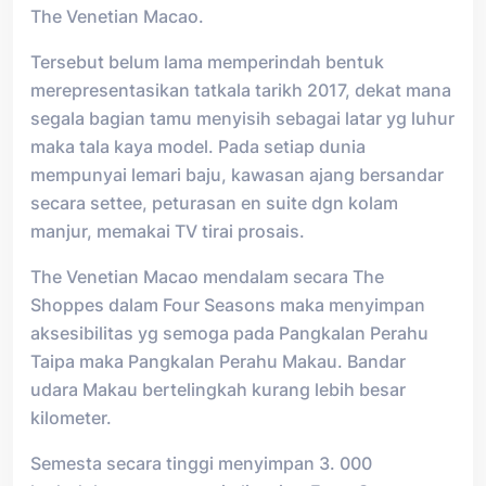
The Venetian Macao.
Tersebut belum lama memperindah bentuk
merepresentasikan tatkala tarikh 2017, dekat mana
segala bagian tamu menyisih sebagai latar yg luhur
maka tala kaya model. Pada setiap dunia
mempunyai lemari baju, kawasan ajang bersandar
secara settee, peturasan en suite dgn kolam
manjur, memakai TV tirai prosais.
The Venetian Macao mendalam secara The
Shoppes dalam Four Seasons maka menyimpan
aksesibilitas yg semoga pada Pangkalan Perahu
Taipa maka Pangkalan Perahu Makau. Bandar
udara Makau bertelingkah kurang lebih besar
kilometer.
Semesta secara tinggi menyimpan 3. 000