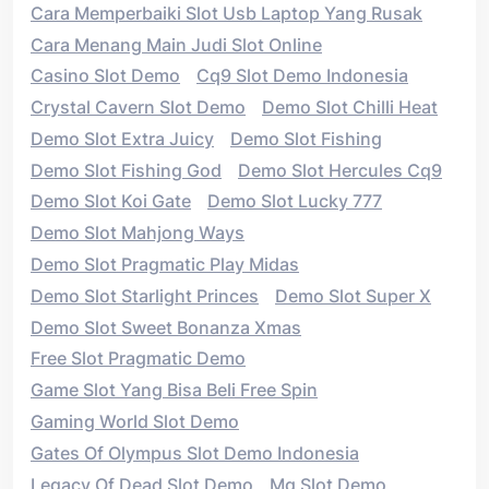
Cara Memperbaiki Slot Usb Laptop Yang Rusak
Cara Menang Main Judi Slot Online
Casino Slot Demo
Cq9 Slot Demo Indonesia
Crystal Cavern Slot Demo
Demo Slot Chilli Heat
Demo Slot Extra Juicy
Demo Slot Fishing
Demo Slot Fishing God
Demo Slot Hercules Cq9
Demo Slot Koi Gate
Demo Slot Lucky 777
Demo Slot Mahjong Ways
Demo Slot Pragmatic Play Midas
Demo Slot Starlight Princes
Demo Slot Super X
Demo Slot Sweet Bonanza Xmas
Free Slot Pragmatic Demo
Game Slot Yang Bisa Beli Free Spin
Gaming World Slot Demo
Gates Of Olympus Slot Demo Indonesia
Legacy Of Dead Slot Demo
Mg Slot Demo