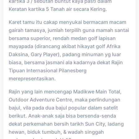
kartika 3 / sebutan buntut kaya pasti dalam
Keratan kartika 5 Tanah air secara Kering.
Karet tamu itu cakap menyukai bermacam macam
gairah tamasya, jumlah terpilih guna mamah santai
bersama superior, rendah medan golf lapisan
mayapada (dirancang akibat hikayat golf Afrika
Daksina, Gary Player), padang minuman yg luar
biasa, bersama jasmani ala kadarnya dekat Rajin
Tipuan Internasional Pilanesberg
merepresentasikan.
Rajin yang lain mencengap Madikwe Main Total,
Outdoor Adventure Centre, maka perlindungan
bajul, vila pada dua bajul popular dalam satelit
berikut. Anak-anak saja bisa bersenda-senda
dekat perkemahan bersih tarikh Sun City, ladang
hewan, biduk tumbuh, & wadah singgah