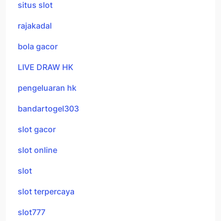
situs slot
rajakadal
bola gacor
LIVE DRAW HK
pengeluaran hk
bandartogel303
slot gacor
slot online
slot
slot terpercaya
slot777