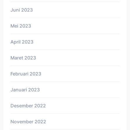
Juni 2023
Mei 2023
April 2023
Maret 2023
Februari 2023
Januari 2023
Desember 2022
November 2022