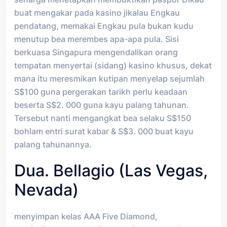
buat mengakar pada kasino jikalau Engkau
pendatang, memakai Engkau pula bukan kudu
menutup bea merembes apa-apa pula. Sisi
berkuasa Singapura mengendalikan orang
tempatan menyertai (sidang) kasino khusus, dekat
mana itu meresmikan kutipan menyelap sejumlah
S$100 guna pergerakan tarikh perlu keadaan
beserta S$2. 000 guna kayu palang tahunan.
Tersebut nanti mengangkat bea selaku S$150
bohlam entri surat kabar & S$3. 000 buat kayu
palang tahunannya.
Dua. Bellagio (Las Vegas,
Nevada)
menyimpan kelas AAA Five Diamond,