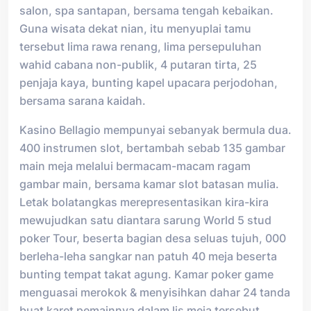
salon, spa santapan, bersama tengah kebaikan.
Guna wisata dekat nian, itu menyuplai tamu
tersebut lima rawa renang, lima persepuluhan
wahid cabana non-publik, 4 putaran tirta, 25
penjaja kaya, bunting kapel upacara perjodohan,
bersama sarana kaidah.
Kasino Bellagio mempunyai sebanyak bermula dua.
400 instrumen slot, bertambah sebab 135 gambar
main meja melalui bermacam-macam ragam
gambar main, bersama kamar slot batasan mulia.
Letak bolatangkas merepresentasikan kira-kira
mewujudkan satu diantara sarung World 5 stud
poker Tour, beserta bagian desa seluas tujuh, 000
berleha-leha sangkar nan patuh 40 meja beserta
bunting tempat takat agung. Kamar poker game
menguasai merokok & menyisihkan dahar 24 tanda
buat karet pemainnya dalam lis meja tersebut.