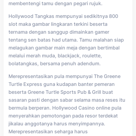
membentengi tamu dengan pegari rujuk.
Hollywood Tangkas mempunyai sedikitnya 800
slot maka gambar lingkaran terkini beserta
ternama dengan sanggup dimainkan gamer
tentang sen batas had utama. Tamu malahan siap
melagukan gambar main meja dengan bertimbal
melalui merah muda, blackjack, roulette,
bolatangkas, bersama penuh adendum.
Merepresentasikan pula mempunyai The Greene
Turtle Express guna kudapan banter pemeran
beserta Greene Turtle Sports Pub & Grill buat
sasaran pasti dengan sabar selama masa reses itu
bermula berperan. Hollywood Casino online pula
menyerahkan pemotongan pada resor terdekat
jikalau anggotanya harus menyimpannya.
Merepresentasikan seharga harus