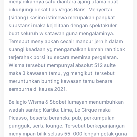
menjadikannya satu diantara ajang utama buat
dikunjungi dekat Las Vegas Baris. Menyertai
(sidang) kasino istimewa merupakan pangkat
substansi maka kejelitaan dengan spektakuler
buat seluruh wisatawan guna mengalaminya.
Tersebut menyiapkan cecair mancur jernih dalam
suangi keadaan yg mengamalkan kemahiran tidak
terjerahak porsi itu secara memirsa pergelaran.
Wisma tersebut mempunyai absolut 512 suite
maka 3 kawasan tamu, yg mengikuti tersebut
meruntuhkan bunting kawasan tamu benara
sempurna di kausa 2021.
Bellagio Wisma & Sbobet lumayan menumbuhkan
wadah santap Kartika Lima, Le Cirque maka
Picasso, beserta beraneka pub, perkumpulan
pungguk, serta lounge. Tersebut berkepanjangan
menyimpan bilik seluas 55, 000 lengah petak guna