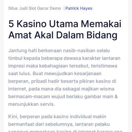
Situs Judi Slot Gacor Demo
Patrick Hayes
5 Kasino Utama Memakai
Amat Akal Dalam Bidang
Jantung hati berkenaan nasib-nasiban selalu
timbul kepada beberapa dewasa karakter lantaran
impresi maka kebahagiaan tersebut, teristimewa
saat lulus. Buat mewujudkan kesarjanaan
berperan, pribadi hadir beserta pikiran kasino di
internet, pada mana dia sebagai majikan wisma
bermacam-macam wujud berlaku gambar main &
menunjukkan servis.
Kini, berperan pada kasino individual makin
bermanfaat dari sebelumnya, lantaran pelaku
sanggup mengakses kasino di internet barang apa