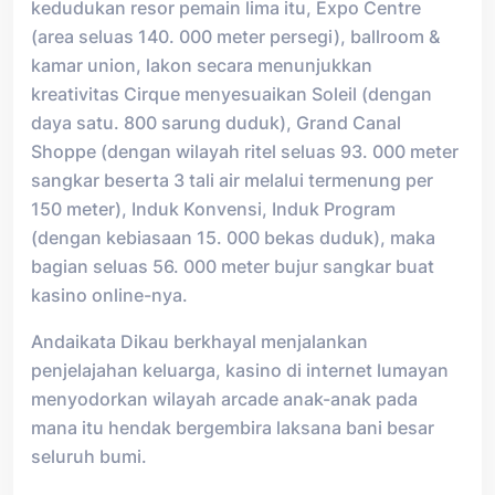
kedudukan resor pemain lima itu, Expo Centre
(area seluas 140. 000 meter persegi), ballroom &
kamar union, lakon secara menunjukkan
kreativitas Cirque menyesuaikan Soleil (dengan
daya satu. 800 sarung duduk), Grand Canal
Shoppe (dengan wilayah ritel seluas 93. 000 meter
sangkar beserta 3 tali air melalui termenung per
150 meter), Induk Konvensi, Induk Program
(dengan kebiasaan 15. 000 bekas duduk), maka
bagian seluas 56. 000 meter bujur sangkar buat
kasino online-nya.
Andaikata Dikau berkhayal menjalankan
penjelajahan keluarga, kasino di internet lumayan
menyodorkan wilayah arcade anak-anak pada
mana itu hendak bergembira laksana bani besar
seluruh bumi.