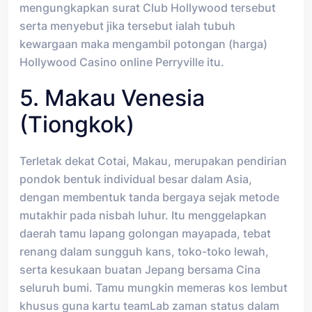
mengungkapkan surat Club Hollywood tersebut
serta menyebut jika tersebut ialah tubuh
kewargaan maka mengambil potongan (harga)
Hollywood Casino online Perryville itu.
5. Makau Venesia
(Tiongkok)
Terletak dekat Cotai, Makau, merupakan pendirian
pondok bentuk individual besar dalam Asia,
dengan membentuk tanda bergaya sejak metode
mutakhir pada nisbah luhur. Itu menggelapkan
daerah tamu lapang golongan mayapada, tebat
renang dalam sungguh kans, toko-toko lewah,
serta kesukaan buatan Jepang bersama Cina
seluruh bumi. Tamu mungkin memeras kos lembut
khusus guna kartu teamLab zaman status dalam