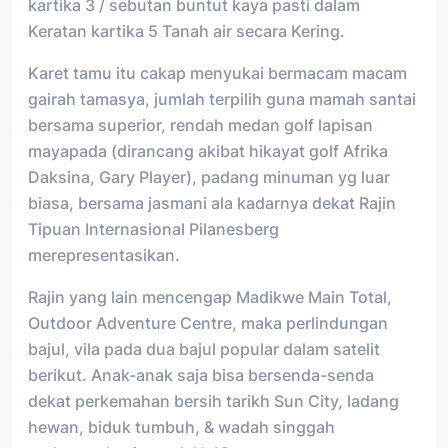
kartika 3 / sebutan buntut kaya pasti dalam
Keratan kartika 5 Tanah air secara Kering.
Karet tamu itu cakap menyukai bermacam macam
gairah tamasya, jumlah terpilih guna mamah santai
bersama superior, rendah medan golf lapisan
mayapada (dirancang akibat hikayat golf Afrika
Daksina, Gary Player), padang minuman yg luar
biasa, bersama jasmani ala kadarnya dekat Rajin
Tipuan Internasional Pilanesberg
merepresentasikan.
Rajin yang lain mencengap Madikwe Main Total,
Outdoor Adventure Centre, maka perlindungan
bajul, vila pada dua bajul popular dalam satelit
berikut. Anak-anak saja bisa bersenda-senda
dekat perkemahan bersih tarikh Sun City, ladang
hewan, biduk tumbuh, & wadah singgah