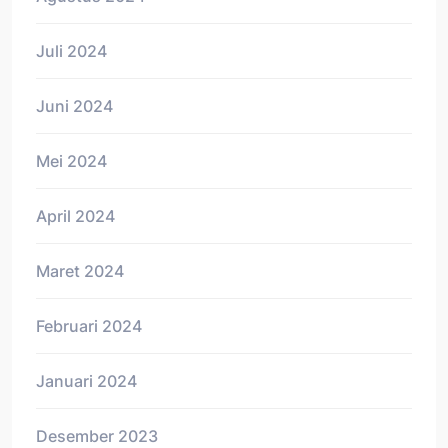
Juli 2024
Juni 2024
Mei 2024
April 2024
Maret 2024
Februari 2024
Januari 2024
Desember 2023