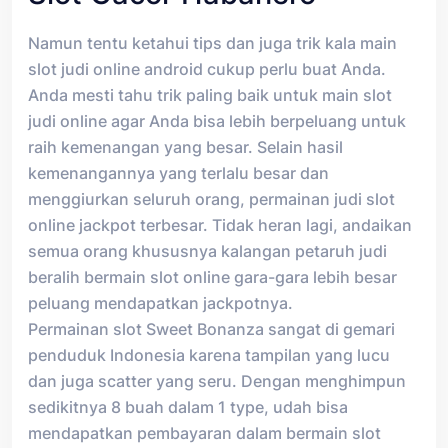
Namun tentu ketahui tips dan juga trik kala main
slot judi online android cukup perlu buat Anda.
Anda mesti tahu trik paling baik untuk main slot
judi online agar Anda bisa lebih berpeluang untuk
raih kemenangan yang besar. Selain hasil
kemenangannya yang terlalu besar dan
menggiurkan seluruh orang, permainan judi slot
online jackpot terbesar. Tidak heran lagi, andaikan
semua orang khususnya kalangan petaruh judi
beralih bermain slot online gara-gara lebih besar
peluang mendapatkan jackpotnya.
Permainan slot Sweet Bonanza sangat di gemari
penduduk Indonesia karena tampilan yang lucu
dan juga scatter yang seru. Dengan menghimpun
sedikitnya 8 buah dalam 1 type, udah bisa
mendapatkan pembayaran dalam bermain slot