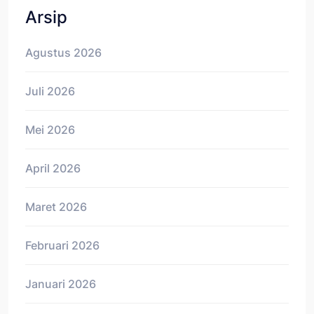
Arsip
Agustus 2026
Juli 2026
Mei 2026
April 2026
Maret 2026
Februari 2026
Januari 2026