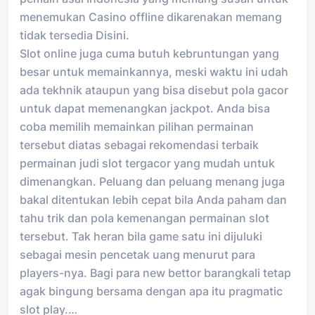
menemukan Casino offline dikarenakan memang
tidak tersedia Disini.
Slot online juga cuma butuh kebruntungan yang
besar untuk memainkannya, meski waktu ini udah
ada tekhnik ataupun yang bisa disebut pola gacor
untuk dapat memenangkan jackpot. Anda bisa
coba memilih memainkan pilihan permainan
tersebut diatas sebagai rekomendasi terbaik
permainan judi slot tergacor yang mudah untuk
dimenangkan. Peluang dan peluang menang juga
bakal ditentukan lebih cepat bila Anda paham dan
tahu trik dan pola kemenangan permainan slot
tersebut. Tak heran bila game satu ini dijuluki
sebagai mesin pencetak uang menurut para
players-nya. Bagi para new bettor barangkali tetap
agak bingung bersama dengan apa itu pragmatic
slot play.…