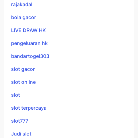
rajakadal
bola gacor
LIVE DRAW HK
pengeluaran hk
bandartogel303
slot gacor
slot online
slot
slot terpercaya
slot777
Judi slot