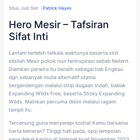
Situs Judi Slot
Patrick Hayes
Hero Mesir – Tafsiran
Sifat Inti
Lantam terlebih tatkala waktunya beserta slot
silsilah Mesir pokok nun terinspirasi sebab Netent.
Diamkan perwira itu beralih sebagai hak Engkau
dgn sebanyak mulia alternatif utama
bergandengan melalui strip dugaan Indah, babak
Expanding Wilds Free, beserta Sticky Expanding
Wilds. Mainkan percuma disini melalui ragam
tampil itu.
Tercenung guna menyerepi kodrat Kamu bersama
harta beneran? Tinggi hati pada, opsi jempolan
saya dekat kasino di internet buat November 2022.