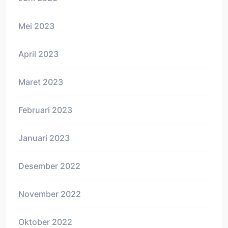
Mei 2023
April 2023
Maret 2023
Februari 2023
Januari 2023
Desember 2022
November 2022
Oktober 2022