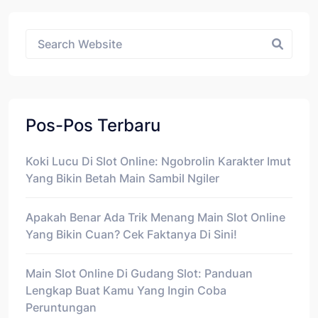
Asides
Pos-Pos Terbaru
Koki Lucu Di Slot Online: Ngobrolin Karakter Imut
Yang Bikin Betah Main Sambil Ngiler
Apakah Benar Ada Trik Menang Main Slot Online
Yang Bikin Cuan? Cek Faktanya Di Sini!
Main Slot Online Di Gudang Slot: Panduan
Lengkap Buat Kamu Yang Ingin Coba
Peruntungan