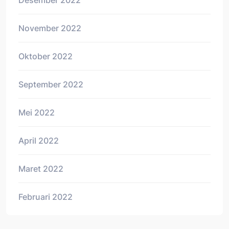
Desember 2022
November 2022
Oktober 2022
September 2022
Mei 2022
April 2022
Maret 2022
Februari 2022