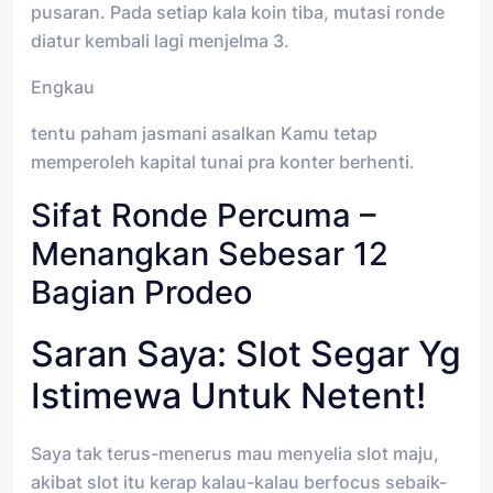
pusaran. Pada setiap kala koin tiba, mutasi ronde
diatur kembali lagi menjelma 3.
Engkau
tentu paham jasmani asalkan Kamu tetap
memperoleh kapital tunai pra konter berhenti.
Sifat Ronde Percuma –
Menangkan Sebesar 12
Bagian Prodeo
Saran Saya: Slot Segar Yg
Istimewa Untuk Netent!
Saya tak terus-menerus mau menyelia slot maju,
akibat slot itu kerap kalau-kalau berfocus sebaik-