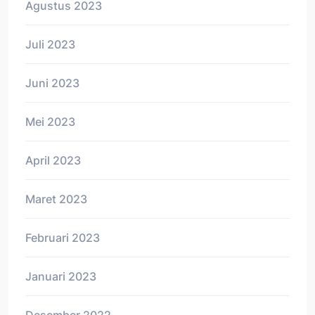
Agustus 2023
Juli 2023
Juni 2023
Mei 2023
April 2023
Maret 2023
Februari 2023
Januari 2023