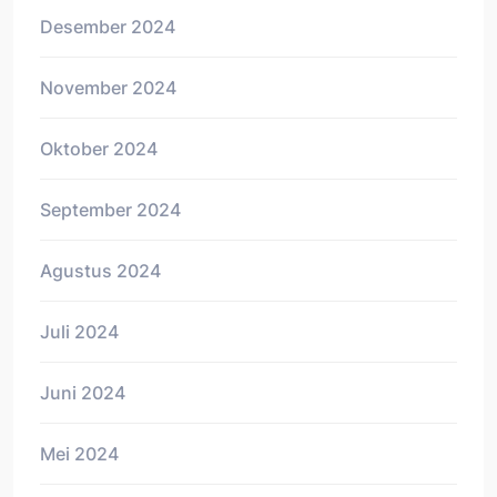
Desember 2024
November 2024
Oktober 2024
September 2024
Agustus 2024
Juli 2024
Juni 2024
Mei 2024