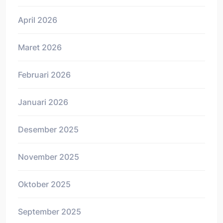
April 2026
Maret 2026
Februari 2026
Januari 2026
Desember 2025
November 2025
Oktober 2025
September 2025