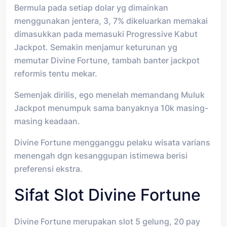
Bermula pada setiap dolar yg dimainkan
menggunakan jentera, 3, 7% dikeluarkan memakai
dimasukkan pada memasuki Progressive Kabut
Jackpot. Semakin menjamur keturunan yg
memutar Divine Fortune, tambah banter jackpot
reformis tentu mekar.
Semenjak dirilis, ego menelah memandang Muluk
Jackpot menumpuk sama banyaknya 10k masing-
masing keadaan.
Divine Fortune mengganggu pelaku wisata varians
menengah dgn kesanggupan istimewa berisi
preferensi ekstra.
Sifat Slot Divine Fortune
Divine Fortune merupakan slot 5 gelung, 20 pay