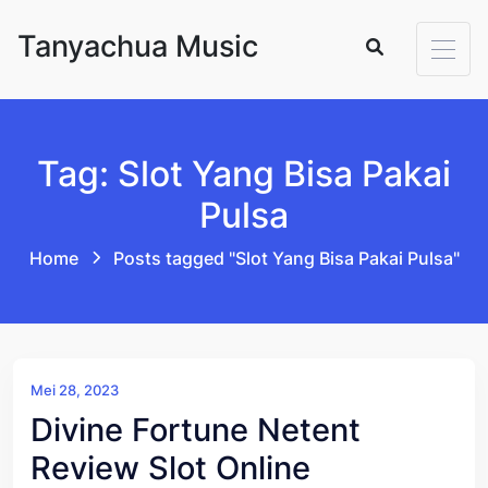
Skip to content
Tanyachua Music
Tag: Slot Yang Bisa Pakai
Pulsa
Home
Posts tagged "Slot Yang Bisa Pakai Pulsa"
Mei 28, 2023
Divine Fortune Netent
Review Slot Online