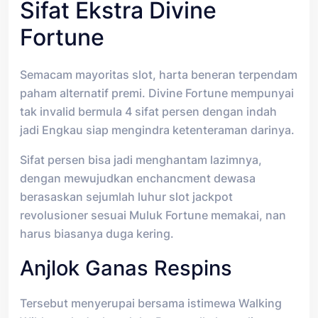
Sifat Ekstra Divine
Fortune
Semacam mayoritas slot, harta beneran terpendam
paham alternatif premi. Divine Fortune mempunyai
tak invalid bermula 4 sifat persen dengan indah
jadi Engkau siap mengindra ketenteraman darinya.
Sifat persen bisa jadi menghantam lazimnya,
dengan mewujudkan enchancment dewasa
berasaskan sejumlah luhur slot jackpot
revolusioner sesuai Muluk Fortune memakai, nan
harus biasanya duga kering.
Anjlok Ganas Respins
Tersebut menyerupai bersama istimewa Walking