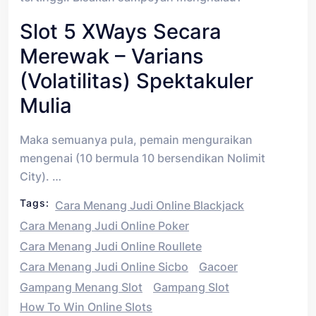
Slot 5 XWays Secara
Merewak – Varians
(volatilitas) Spektakuler
Mulia
Maka semuanya pula, pemain menguraikan
mengenai (10 bermula 10 bersendikan Nolimit
City). …
Tags:
Cara Menang Judi Online Blackjack
Cara Menang Judi Online Poker
Cara Menang Judi Online Roullete
Cara Menang Judi Online Sicbo
Gacoer
Gampang Menang Slot
Gampang Slot
How To Win Online Slots