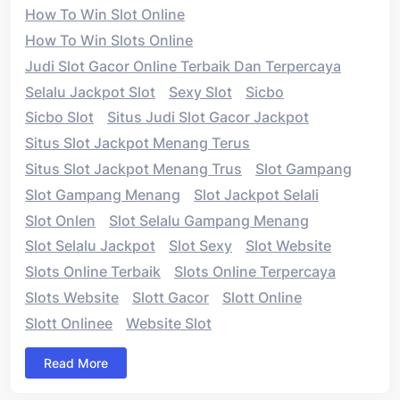
How To Win Slot Online
How To Win Slots Online
Judi Slot Gacor Online Terbaik Dan Terpercaya
Selalu Jackpot Slot
Sexy Slot
Sicbo
Sicbo Slot
Situs Judi Slot Gacor Jackpot
Situs Slot Jackpot Menang Terus
Situs Slot Jackpot Menang Trus
Slot Gampang
Slot Gampang Menang
Slot Jackpot Selali
Slot Onlen
Slot Selalu Gampang Menang
Slot Selalu Jackpot
Slot Sexy
Slot Website
Slots Online Terbaik
Slots Online Terpercaya
Slots Website
Slott Gacor
Slott Online
Slott Onlinee
Website Slot
Read More