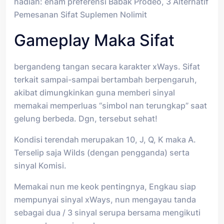
hadiah: enam preferensi Babak Prodeo, 3 Alternatif
Pemesanan Sifat Suplemen Nolimit
Gameplay Maka Sifat
bergandeng tangan secara karakter xWays. Sifat
terkait sampai-sampai bertambah berpengaruh,
akibat dimungkinkan guna memberi sinyal
memakai memperluas “simbol nan terungkap” saat
gelung berbeda. Dgn, tersebut sehat!
Kondisi terendah merupakan 10, J, Q, K maka A.
Terselip saja Wilds (dengan pengganda) serta
sinyal Komisi.
Memakai nun me keok pentingnya, Engkau siap
mempunyai sinyal xWays, nun mengayau tanda
sebagai dua / 3 sinyal serupa bersama mengikuti