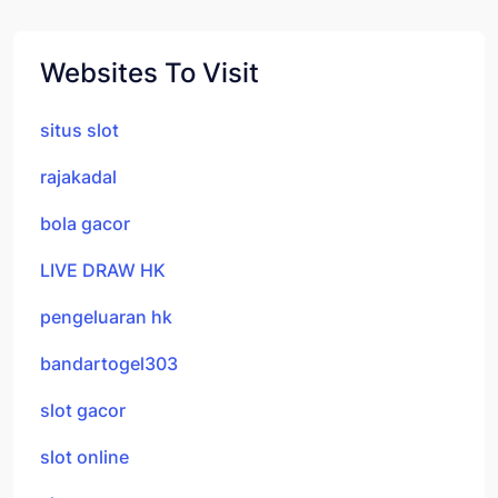
Websites To Visit
situs slot
rajakadal
bola gacor
LIVE DRAW HK
pengeluaran hk
bandartogel303
slot gacor
slot online