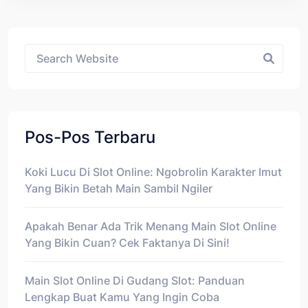
Asides
Pos-Pos Terbaru
Koki Lucu Di Slot Online: Ngobrolin Karakter Imut
Yang Bikin Betah Main Sambil Ngiler
Apakah Benar Ada Trik Menang Main Slot Online
Yang Bikin Cuan? Cek Faktanya Di Sini!
Main Slot Online Di Gudang Slot: Panduan
Lengkap Buat Kamu Yang Ingin Coba