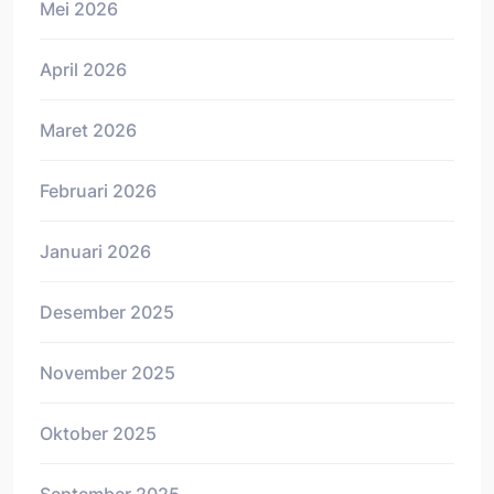
Mei 2026
April 2026
Maret 2026
Februari 2026
Januari 2026
Desember 2025
November 2025
Oktober 2025