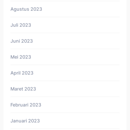
Agustus 2023
Juli 2023
Juni 2023
Mei 2023
April 2023
Maret 2023
Februari 2023
Januari 2023