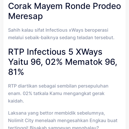
Corak Mayem Ronde Prodeo
Meresap
Sahih kalau sifat Infectious xWays beroperasi
melalui sebaik-baiknya sedang teladan tersebut.
RTP Infectious 5 XWays
Yaitu 96, 02% Mematok 96,
81%
RTP diartikan sebagai sembilan persepuluhan
enam. 02% tatkala Kamu mengangkat gerak
kaidah.
Laksana yang bettor membidik sebelumnya,
Nolimit City menelaah mengesahkan Engkau buat
tertinggi! Bisakah sampeyan menghalau?