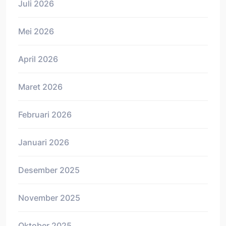
Juli 2026
Mei 2026
April 2026
Maret 2026
Februari 2026
Januari 2026
Desember 2025
November 2025
Oktober 2025