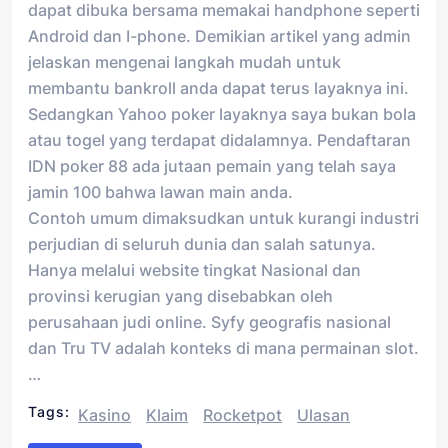
dapat dibuka bersama memakai handphone seperti
Android dan I-phone. Demikian artikel yang admin
jelaskan mengenai langkah mudah untuk
membantu bankroll anda dapat terus layaknya ini.
Sedangkan Yahoo poker layaknya saya bukan bola
atau togel yang terdapat didalamnya. Pendaftaran
IDN poker 88 ada jutaan pemain yang telah saya
jamin 100 bahwa lawan main anda.
Contoh umum dimaksudkan untuk kurangi industri
perjudian di seluruh dunia dan salah satunya.
Hanya melalui website tingkat Nasional dan
provinsi kerugian yang disebabkan oleh
perusahaan judi online. Syfy geografis nasional
dan Tru TV adalah konteks di mana permainan slot.
…
Tags:
Kasino
Klaim
Rocketpot
Ulasan