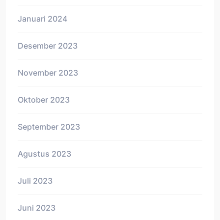
Januari 2024
Desember 2023
November 2023
Oktober 2023
September 2023
Agustus 2023
Juli 2023
Juni 2023