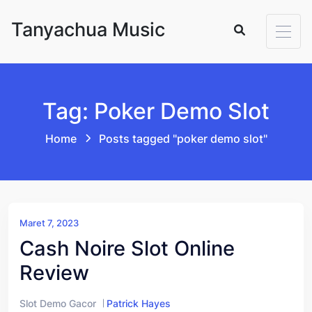
Skip to content
Tanyachua Music
Tag: Poker Demo Slot
Home
Posts tagged "poker demo slot"
Maret 7, 2023
Cash Noire Slot Online
Review
Slot Demo Gacor
Patrick Hayes