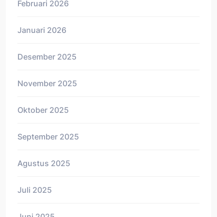
Februari 2026
Januari 2026
Desember 2025
November 2025
Oktober 2025
September 2025
Agustus 2025
Juli 2025
Juni 2025