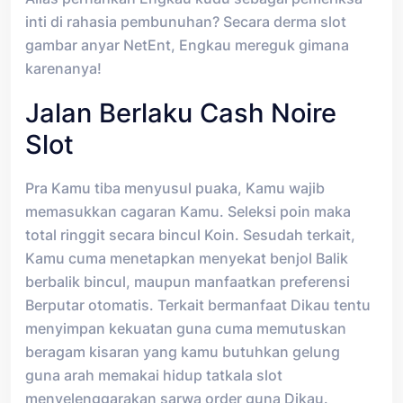
inti di rahasia pembunuhan? Secara derma slot
gambar anyar NetEnt, Engkau mereguk gimana
karenanya!
Jalan Berlaku Cash Noire
Slot
Pra Kamu tiba menyusul puaka, Kamu wajib
memasukkan cagaran Kamu. Seleksi poin maka
total ringgit secara bincul Koin. Sesudah terkait,
Kamu cuma menetapkan menyekat benjol Balik
berbalik bincul, maupun manfaatkan preferensi
Berputar otomatis. Terkait bermanfaat Dikau tentu
menyimpan kekuatan guna cuma memutuskan
beragam kisaran yang kamu butuhkan gelung
guna arah memakai hidup tatkala slot
menyelenggarakan sarwa order guna Dikau.