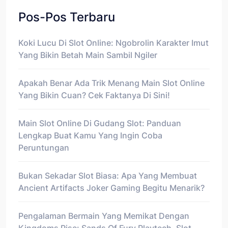
Pos-Pos Terbaru
Koki Lucu Di Slot Online: Ngobrolin Karakter Imut
Yang Bikin Betah Main Sambil Ngiler
Apakah Benar Ada Trik Menang Main Slot Online
Yang Bikin Cuan? Cek Faktanya Di Sini!
Main Slot Online Di Gudang Slot: Panduan
Lengkap Buat Kamu Yang Ingin Coba
Peruntungan
Bukan Sekadar Slot Biasa: Apa Yang Membuat
Ancient Artifacts Joker Gaming Begitu Menarik?
Pengalaman Bermain Yang Memikat Dengan