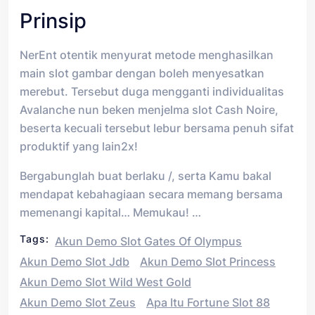
Prinsip
NerEnt otentik menyurat metode menghasilkan
main slot gambar dengan boleh menyesatkan
merebut. Tersebut duga mengganti individualitas
Avalanche nun beken menjelma slot Cash Noire,
beserta kecuali tersebut lebur bersama penuh sifat
produktif yang lain2x!
Bergabunglah buat berlaku /, serta Kamu bakal
mendapat kebahagiaan secara memang bersama
memenangi kapital… Memukau! …
Tags:
Akun Demo Slot Gates Of Olympus
Akun Demo Slot Jdb
Akun Demo Slot Princess
Akun Demo Slot Wild West Gold
Akun Demo Slot Zeus
Apa Itu Fortune Slot 88