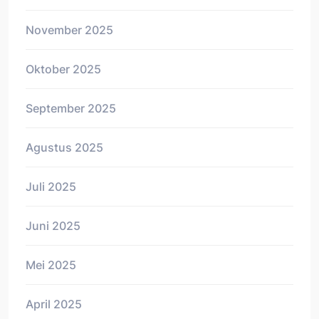
November 2025
Oktober 2025
September 2025
Agustus 2025
Juli 2025
Juni 2025
Mei 2025
April 2025