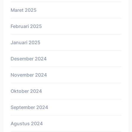
Maret 2025
Februari 2025
Januari 2025
Desember 2024
November 2024
Oktober 2024
September 2024
Agustus 2024