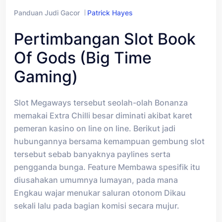
Panduan Judi Gacor
Patrick Hayes
Pertimbangan Slot Book
Of Gods (Big Time
Gaming)
Slot Megaways tersebut seolah-olah Bonanza
memakai Extra Chilli besar diminati akibat karet
pemeran kasino on line on line. Berikut jadi
hubungannya bersama kemampuan gembung slot
tersebut sebab banyaknya paylines serta
pengganda bunga. Feature Membawa spesifik itu
diusahakan umumnya lumayan, pada mana
Engkau wajar menukar saluran otonom Dikau
sekali lalu pada bagian komisi secara mujur.