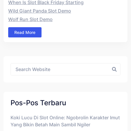
When Is Slot Black Friday Starting
Wild Giant Panda Slot Demo
Wolf Run Slot Demo
Read More
Asides
Pos-Pos Terbaru
Koki Lucu Di Slot Online: Ngobrolin Karakter Imut
Yang Bikin Betah Main Sambil Ngiler