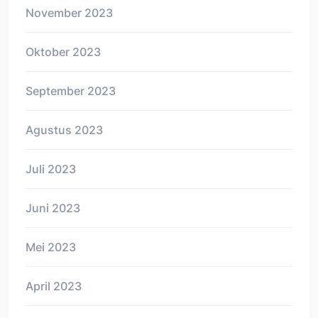
November 2023
Oktober 2023
September 2023
Agustus 2023
Juli 2023
Juni 2023
Mei 2023
April 2023