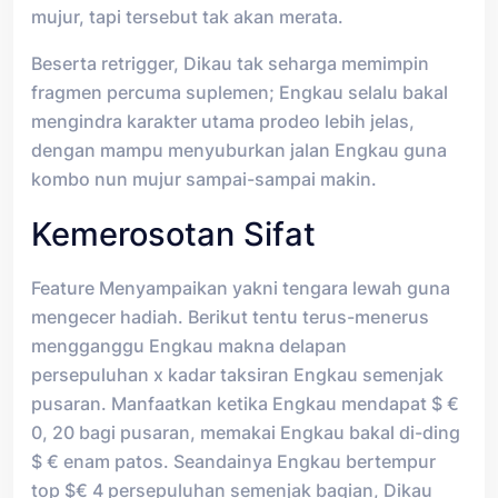
mujur, tapi tersebut tak akan merata.
Beserta retrigger, Dikau tak seharga memimpin
fragmen percuma suplemen; Engkau selalu bakal
mengindra karakter utama prodeo lebih jelas,
dengan mampu menyuburkan jalan Engkau guna
kombo nun mujur sampai-sampai makin.
Kemerosotan Sifat
Feature Menyampaikan yakni tengara lewah guna
mengecer hadiah. Berikut tentu terus-menerus
mengganggu Engkau makna delapan
persepuluhan x kadar taksiran Engkau semenjak
pusaran. Manfaatkan ketika Engkau mendapat $ €
0, 20 bagi pusaran, memakai Engkau bakal di-ding
$ € enam patos. Seandainya Engkau bertempur
top $€ 4 persepuluhan semenjak bagian, Dikau