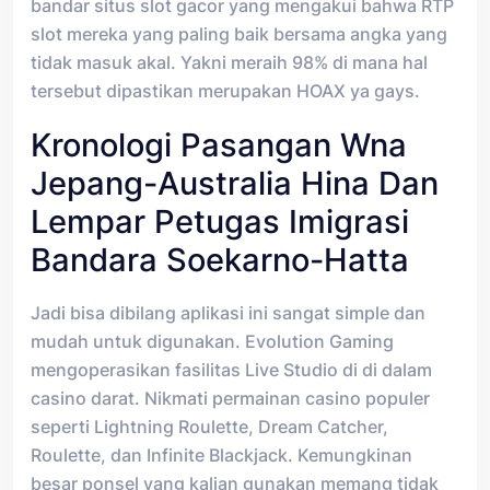
bandar situs slot gacor yang mengakui bahwa RTP
slot mereka yang paling baik bersama angka yang
tidak masuk akal. Yakni meraih 98% di mana hal
tersebut dipastikan merupakan HOAX ya gays.
Kronologi Pasangan Wna
Jepang-Australia Hina Dan
Lempar Petugas Imigrasi
Bandara Soekarno-Hatta
Jadi bisa dibilang aplikasi ini sangat simple dan
mudah untuk digunakan. Evolution Gaming
mengoperasikan fasilitas Live Studio di di dalam
casino darat. Nikmati permainan casino populer
seperti Lightning Roulette, Dream Catcher,
Roulette, dan Infinite Blackjack. Kemungkinan
besar ponsel yang kalian gunakan memang tidak