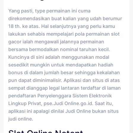
Yang pasti, type permainan ini cuma
direkomendasikan buat kalian yang udah berumur
18 th. ke atas. Hal selanjutnya yang perlu kamu
lakukan sehabis mempelajari pola permainan slot
gacor ialah mengawali jalannya permainan
bersama bermodalkan nominal taruhan kecil.
Kuncinya di sini adalah menggunakan modal
sesedikit mungkin untuk mendapatkan hadiah
bonus di dalam jumlah besar sehingga kekalahan
pun dapat diminimalisir. Aplikasi dan situs di atas
sempat dianggap legal lantaran terdaftar di laman
pendaftaran Penyelenggara Sistem Elektronik
Lingkup Privat, pse.Judi Online.go.id. Saat itu,
aplikasi ini apalagi dinilai Judi Online bukan situs
judi online.