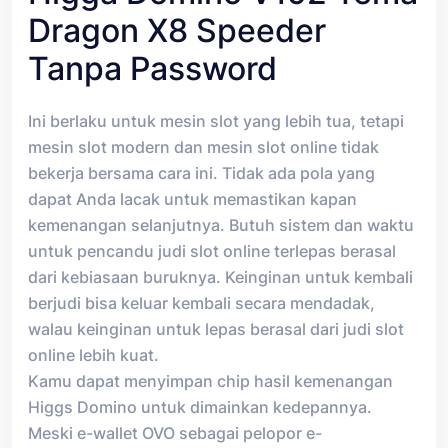
Dragon X8 Speeder
Tanpa Password
Ini berlaku untuk mesin slot yang lebih tua, tetapi
mesin slot modern dan mesin slot online tidak
bekerja bersama cara ini. Tidak ada pola yang
dapat Anda lacak untuk memastikan kapan
kemenangan selanjutnya. Butuh sistem dan waktu
untuk pencandu judi slot online terlepas berasal
dari kebiasaan buruknya. Keinginan untuk kembali
berjudi bisa keluar kembali secara mendadak,
walau keinginan untuk lepas berasal dari judi slot
online lebih kuat.
Kamu dapat menyimpan chip hasil kemenangan
Higgs Domino untuk dimainkan kedepannya.
Meski e-wallet OVO sebagai pelopor e-