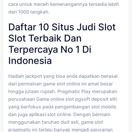
cara untuk meraih kemenangannya tersedia lebih
dari 1000 langkah.
Daftar 10 Situs Judi Slot
Slot Terbaik Dan
Terpercaya No 1 Di
Indonesia
Hadiah jackpot yang bisa anda dapatkan berasal
dari permainan game slot online ini amat besar
hingga jutaan rupiah. Pragmatic Play merupakan
perusahaan Game online slot pgsoft deposit eth
yang berfokus pada pengembangan slot mobile
dan juga aplikasi slot online. Dengan bermain
menggunakan taruhan duit asli, game slot
pragmatic ini terlalu banyak menjadi pencarian