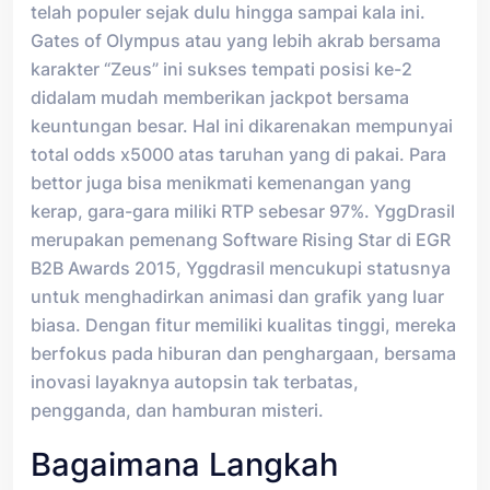
telah populer sejak dulu hingga sampai kala ini.
Gates of Olympus atau yang lebih akrab bersama
karakter “Zeus” ini sukses tempati posisi ke-2
didalam mudah memberikan jackpot bersama
keuntungan besar. Hal ini dikarenakan mempunyai
total odds x5000 atas taruhan yang di pakai. Para
bettor juga bisa menikmati kemenangan yang
kerap, gara-gara miliki RTP sebesar 97%. YggDrasil
merupakan pemenang Software Rising Star di EGR
B2B Awards 2015, Yggdrasil mencukupi statusnya
untuk menghadirkan animasi dan grafik yang luar
biasa. Dengan fitur memiliki kualitas tinggi, mereka
berfokus pada hiburan dan penghargaan, bersama
inovasi layaknya autopsin tak terbatas,
pengganda, dan hamburan misteri.
Bagaimana Langkah