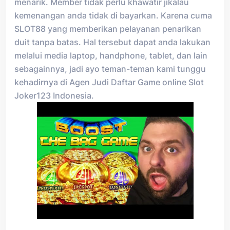
menarik. Member tidak perlu khawatir jikalau
kemenangan anda tidak di bayarkan. Karena cuma
SLOT88 yang memberikan pelayanan penarikan
duit tanpa batas. Hal tersebut dapat anda lakukan
melalui media laptop, handphone, tablet, dan lain
sebagainnya, jadi ayo teman-teman kami tunggu
kehadirnya di Agen Judi Daftar Game online Slot
Joker123 Indonesia.