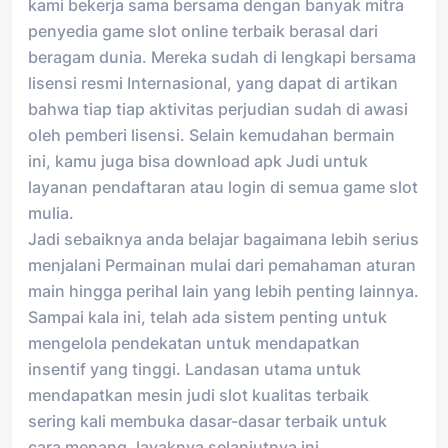
kami bekerja sama bersama dengan banyak mitra
penyedia game slot online terbaik berasal dari
beragam dunia. Mereka sudah di lengkapi bersama
lisensi resmi Internasional, yang dapat di artikan
bahwa tiap tiap aktivitas perjudian sudah di awasi
oleh pemberi lisensi. Selain kemudahan bermain
ini, kamu juga bisa download apk Judi untuk
layanan pendaftaran atau login di semua game slot
mulia.
Jadi sebaiknya anda belajar bagaimana lebih serius
menjalani Permainan mulai dari pemahaman aturan
main hingga perihal lain yang lebih penting lainnya.
Sampai kala ini, telah ada sistem penting untuk
mengelola pendekatan untuk mendapatkan
insentif yang tinggi. Landasan utama untuk
mendapatkan mesin judi slot kualitas terbaik
sering kali membuka dasar-dasar terbaik untuk
cara menang, layaknya selanjutnya ini.…