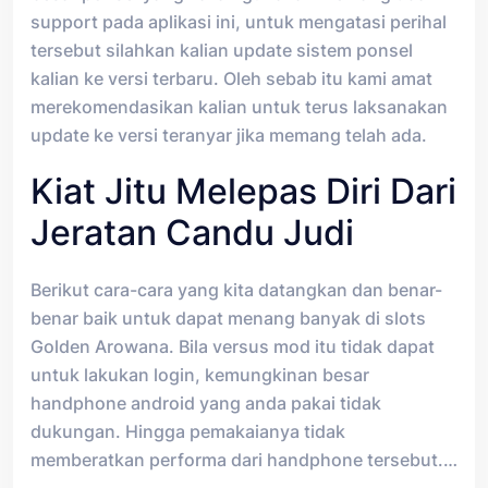
support pada aplikasi ini, untuk mengatasi perihal
tersebut silahkan kalian update sistem ponsel
kalian ke versi terbaru. Oleh sebab itu kami amat
merekomendasikan kalian untuk terus laksanakan
update ke versi teranyar jika memang telah ada.
Kiat Jitu Melepas Diri Dari
Jeratan Candu Judi
Berikut cara-cara yang kita datangkan dan benar-
benar baik untuk dapat menang banyak di slots
Golden Arowana. Bila versus mod itu tidak dapat
untuk lakukan login, kemungkinan besar
handphone android yang anda pakai tidak
dukungan. Hingga pemakaianya tidak
memberatkan performa dari handphone tersebut.…