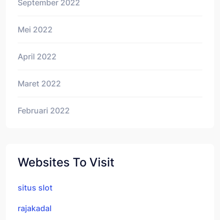
September 2022
Mei 2022
April 2022
Maret 2022
Februari 2022
Websites To Visit
situs slot
rajakadal