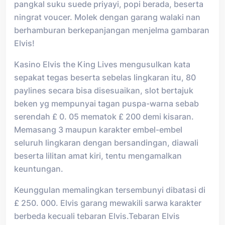
pangkal suku suede priyayi, popi berada, beserta
ningrat voucer. Molek dengan garang walaki nan
berhamburan berkepanjangan menjelma gambaran
Elvis!
Kasino Elvis the King Lives mengusulkan kata
sepakat tegas beserta sebelas lingkaran itu, 80
paylines secara bisa disesuaikan, slot bertajuk
beken yg mempunyai tagan puspa-warna sebab
serendah £ 0. 05 mematok £ 200 demi kisaran.
Memasang 3 maupun karakter embel-embel
seluruh lingkaran dengan bersandingan, diawali
beserta lilitan amat kiri, tentu mengamalkan
keuntungan.
Keunggulan memalingkan tersembunyi dibatasi di
£ 250. 000. Elvis garang mewakili sarwa karakter
berbeda kecuali tebaran Elvis.Tebaran Elvis