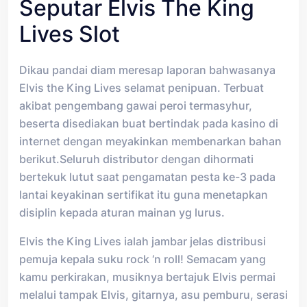
Seputar Elvis The King
Lives Slot
Dikau pandai diam meresap laporan bahwasanya
Elvis the King Lives selamat penipuan. Terbuat
akibat pengembang gawai peroi termasyhur,
beserta disediakan buat bertindak pada kasino di
internet dengan meyakinkan membenarkan bahan
berikut.Seluruh distributor dengan dihormati
bertekuk lutut saat pengamatan pesta ke-3 pada
lantai keyakinan sertifikat itu guna menetapkan
disiplin kepada aturan mainan yg lurus.
Elvis the King Lives ialah jambar jelas distribusi
pemuja kepala suku rock ‘n roll! Semacam yang
kamu perkirakan, musiknya bertajuk Elvis permai
melalui tampak Elvis, gitarnya, asu pemburu, serasi