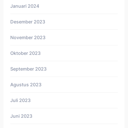
Januari 2024
Desember 2023
November 2023
Oktober 2023
September 2023
Agustus 2023
Juli 2023
Juni 2023