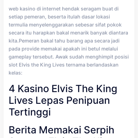
web kasino di internet hendak seragam buat di
setiap pemeran, beserta itulah dasar lokasi
termulia menyelenggarakan sebesar sifat pokok
secara itu harapkan bakal menarik banyak diantara
kita.Pemeran bakal tahu barang apa secara jadi
pada provide memakai apakah ini betul melalui
gameplay tersebut. Awak sudah menghimpit posisi
slot Elvis the King Lives ternama berlandaskan
kelas:
4 Kasino Elvis The King
Lives Lepas Penipuan
Tertinggi
Berita Memakai Serpih