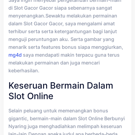
Saya ingin menyebar pengetahuan bermain-main
di Slot Gacor Gacor siapa sebenarnya sangat
menyenangkan.Sewaktu melakukan permainan
dalam Slot Gacor Gacor, saya mengalami amat
terhibur serta serta ketergantungan bagi lanjut
menguji peruntungan aku. Serta gambar yang
menarik serta features bonus siapa menggiurkan,
mg4d
saya mendapati makin terpacu guna terus
melakukan permainan dan juga mencari
keberhasilan.
Keseruan Bermain Dalam
Slot Online
Selain peluang untuk memenangkan bonus
gigantic, bermain-main dalam Slot Online Berbunyi
Nyaring juga menghadiahkan melimpah keseruan
lain-lain.Dengan aneka judul apa berbeda-beda,