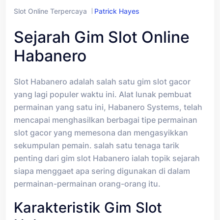
Slot Online Terpercaya
Patrick Hayes
Sejarah Gim Slot Online
Habanero
Slot Habanero adalah salah satu gim slot gacor
yang lagi populer waktu ini. Alat lunak pembuat
permainan yang satu ini, Habanero Systems, telah
mencapai menghasilkan berbagai tipe permainan
slot gacor yang memesona dan mengasyikkan
sekumpulan pemain. salah satu tenaga tarik
penting dari gim slot Habanero ialah topik sejarah
siapa menggaet apa sering digunakan di dalam
permainan-permainan orang-orang itu.
Karakteristik Gim Slot