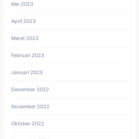
Mei 2023
April 2023
Maret 2023
Februari 2023
Januari 2023
Desember 2022
November 2022
Oktober 2022