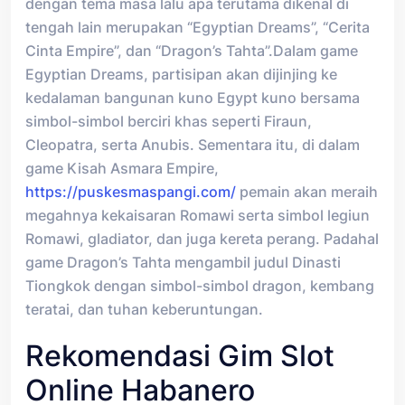
dengan tema masa lalu apa terutama dikenal di
tengah lain merupakan “Egyptian Dreams”, “Cerita
Cinta Empire”, dan “Dragon’s Tahta”.Dalam game
Egyptian Dreams, partisipan akan dijinjing ke
kedalaman bangunan kuno Egypt kuno bersama
simbol-simbol berciri khas seperti Firaun,
Cleopatra, serta Anubis. Sementara itu, di dalam
game Kisah Asmara Empire,
https://puskesmaspangi.com/
pemain akan meraih
megahnya kekaisaran Romawi serta simbol legiun
Romawi, gladiator, dan juga kereta perang. Padahal
game Dragon’s Tahta mengambil judul Dinasti
Tiongkok dengan simbol-simbol dragon, kembang
teratai, dan tuhan keberuntungan.
Rekomendasi Gim Slot
Online Habanero