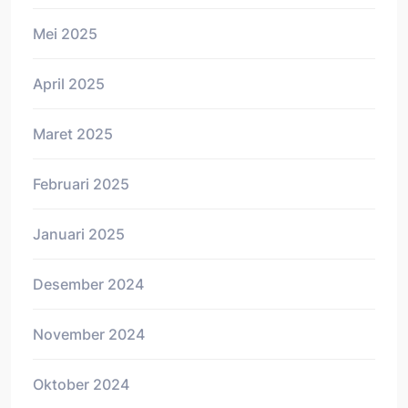
Mei 2025
April 2025
Maret 2025
Februari 2025
Januari 2025
Desember 2024
November 2024
Oktober 2024