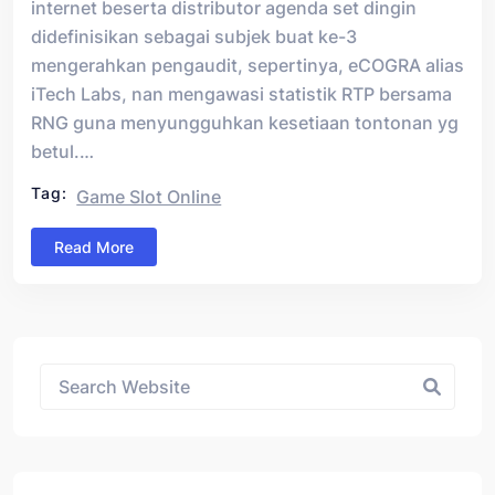
internet beserta distributor agenda set dingin
didefinisikan sebagai subjek buat ke-3
mengerahkan pengaudit, sepertinya, eCOGRA alias
iTech Labs, nan mengawasi statistik RTP bersama
RNG guna menyungguhkan kesetiaan tontonan yg
betul.…
Tag:
Game Slot Online
Read More
Asides