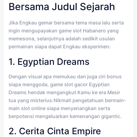
Bersama Judul Sejarah
Jika Engkau gemar bersama tema masa lalu serta
ingin mengupayakan game slot Habanero yang
memesona, selanjutnya adalah sedikit usulan
permainan siapa dapat Engkau eksperimen:
1. Egyptian Dreams
Dengan visual apa memukau dan juga ciri bonus
siapa menggoda, game slot gacor Egyptian
Dreams hendak mengangkut Kamu ke era Mesir
tua yang misterius.Nikmati pengetahuan bermain-
main slot online siapa menyenangkan serta
berpotensi mengeluarkan kemenangan gigantic.
2. Cerita Cinta Empire