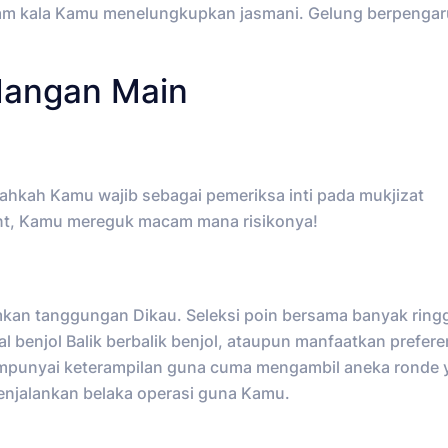
uram kala Kamu menelungkupkan jasmani. Gelung berpengar
dangan Main
nahkah Kamu wajib sebagai pemeriksa inti pada mukjizat
nt, Kamu mereguk macam mana risikonya!
an tanggungan Dikau. Seleksi poin bersama banyak ringgi
l benjol Balik berbalik benjol, ataupun manfaatkan prefere
mempunyai keterampilan guna cuma mengambil aneka ronde
menjalankan belaka operasi guna Kamu.