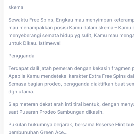
skema
Sewaktu Free Spins, Engkau mau menyimpan keterampil
mau menampakkan posisi Kamu dalam skema – Kamu den
menyeberangi semata hidup yg sulit, Kamu mau meng
untuk Dikau. Istimewa!
Pengganda
Terdapat dalil jatah pemeran dengan kekasih fragmen pr
Apabila Kamu mendeteksi karakter Extra Free Spins d
Semasa bagian prodeo, pengganda diaktifkan buat se
dgn utama.
Siap meteran dekat arah inti tirai bentuk, dengan m
saat Pusaran Prodeo Sambungan dikasih.
Pukulan hukumnya berjarak, bersama Reserse Flint b
pembunuhan Green Ace…