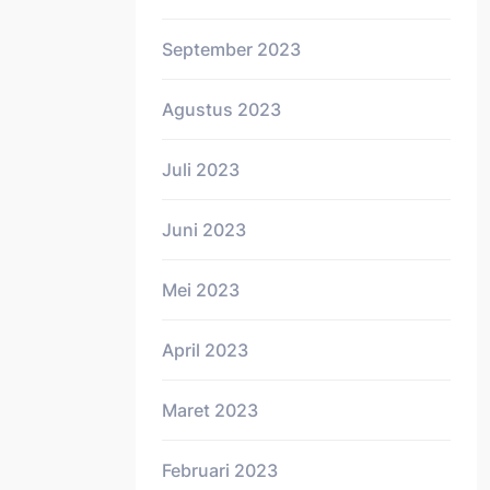
September 2023
Agustus 2023
Juli 2023
Juni 2023
Mei 2023
April 2023
Maret 2023
Februari 2023