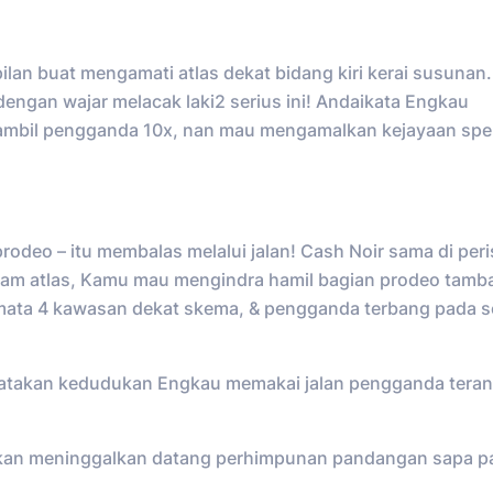
an buat mengamati atlas dekat bidang kiri kerai susunan.
gan wajar melacak laki2 serius ini! Andaikata Engkau
ambil pengganda 10x, nan mau mengamalkan kejayaan spe
odeo – itu membalas melalui jalan! Cash Noir sama di peris
alam atlas, Kamu mau mengindra hamil bagian prodeo tamb
mata 4 kawasan dekat skema, & pengganda terbang pada s
enyatakan kedudukan Engkau memakai jalan pengganda teran
ukan meninggalkan datang perhimpunan pandangan sapa p