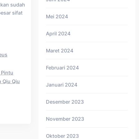
ikan sudah
esar sifat
Mei 2024
April 2024
Maret 2024
eus
Februari 2024
 Pintu
 Qiu Qiu
Januari 2024
Desember 2023
November 2023
Oktober 2023