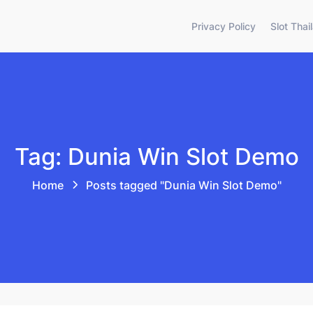
Privacy Policy
Slot Thai
Tag: Dunia Win Slot Demo
Home
Posts tagged "Dunia Win Slot Demo"