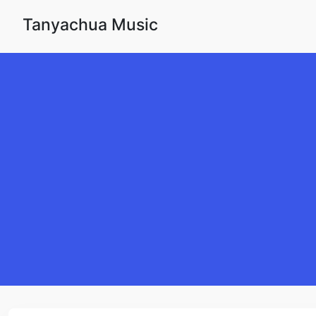
Skip to content
Tanyachua Music