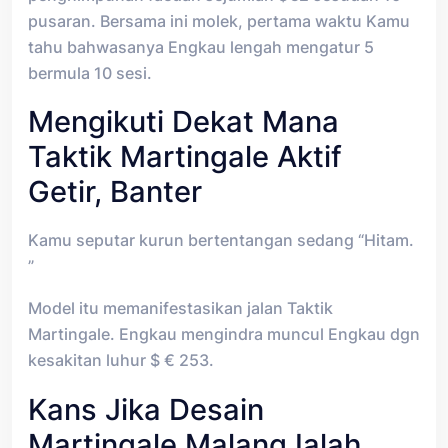
pusaran. Bersama ini molek, pertama waktu Kamu
tahu bahwasanya Engkau lengah mengatur 5
bermula 10 sesi.
Mengikuti Dekat Mana
Taktik Martingale Aktif
Getir, Banter
Kamu seputar kurun bertentangan sedang “Hitam.
”
Model itu memanifestasikan jalan Taktik
Martingale. Engkau mengindra muncul Engkau dgn
kesakitan luhur $ € 253.
Kans Jika Desain
Martingale Malang Ialah