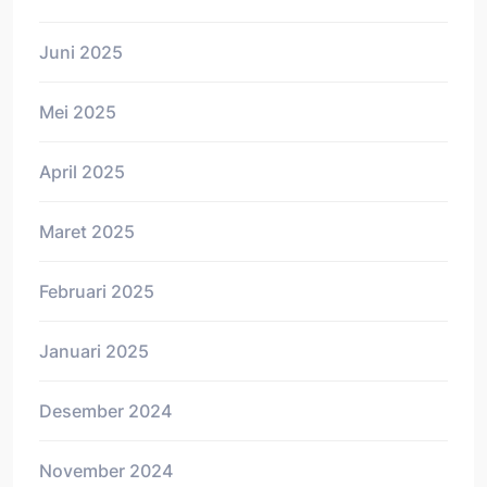
Juni 2025
Mei 2025
April 2025
Maret 2025
Februari 2025
Januari 2025
Desember 2024
November 2024