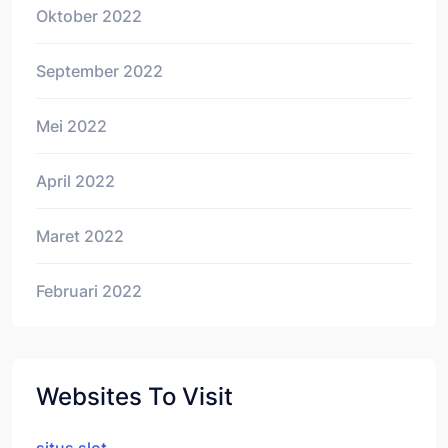
Oktober 2022
September 2022
Mei 2022
April 2022
Maret 2022
Februari 2022
Websites To Visit