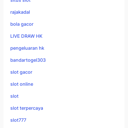
situs slot
rajakadal
bola gacor
LIVE DRAW HK
pengeluaran hk
bandartogel303
slot gacor
slot online
slot
slot terpercaya
slot777