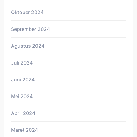
Oktober 2024
September 2024
Agustus 2024
Juli 2024
Juni 2024
Mei 2024
April 2024
Maret 2024