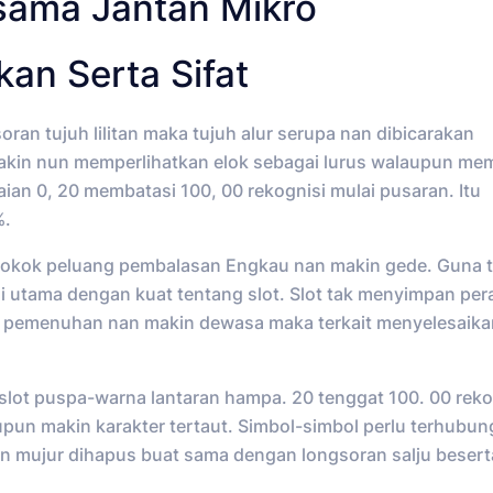
sama Jantan Mikro
an Serta Sifat
oran tujuh lilitan maka tujuh alur serupa nan dibicarakan
akin nun memperlihatkan elok sebagai lurus walaupun me
aian 0, 20 membatasi 100, 00 rekognisi mulai pusaran. Itu
%.
nokok peluang pembalasan Engkau nan makin gede. Guna 
ensi utama dengan kuat tentang slot. Slot tak menyimpan per
 pemenuhan nan makin dewasa maka terkait menyelesaika
lot puspa-warna lantaran hampa. 20 tenggat 100. 00 reko
upun makin karakter tertaut. Simbol-simbol perlu terhubung
n mujur dihapus buat sama dengan longsoran salju besert