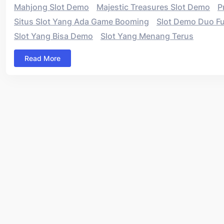
Mahjong Slot Demo
Majestic Treasures Slot Demo
P
Situs Slot Yang Ada Game Booming
Slot Demo Duo Fu
Slot Yang Bisa Demo
Slot Yang Menang Terus
Read More