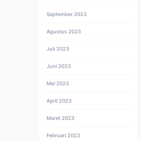
September 2023
Agustus 2023
Juli 2023
Juni 2023
Mei 2023
April 2023
Maret 2023
Februari 2023