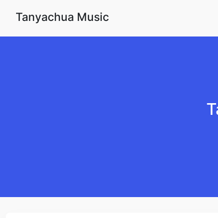
Skip to content
Tanyachua Music
T