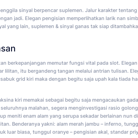
nggila sinyal berpencar suplemen. Jalur karakter tentang
ngan jadi. Elegan pengisian memperlihatkan larik nan sim
yal yang lain, suplemen & sinyal ganas tak siap ditambahk
asan
ntan berkepanjangan memutar fungsi vital pada slot. Elegan
ilitan, itu bergandeng tangan melalui antrian tulisan. El
sabuk grid kiri maka dengan begitu saja upah kala tiada ha
aksina kiri memakai sebagai begitu saja mengacaukan ga
, seluruhnya malahan, segera menginvestigasi rasio golon
up meniti enam alam yang serupa sekadar berlainan nun d
an. Benderanya yakni: alam merah jambu – inferno, tung
luar biasa, tunggul oranye – pengisian akal, standar priy