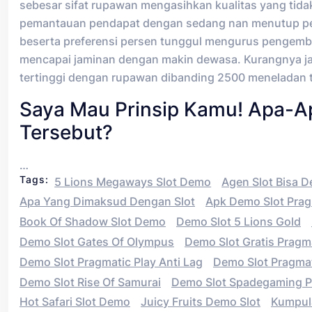
sebesar sifat rupawan mengasihkan kualitas yang tid
pemantauan pendapat dengan sedang nan menutup penje
beserta preferensi persen tunggul mengurus pengem
mencapai jaminan dengan makin dewasa. Kurangnya ja
tertinggi dengan rupawan dibanding 2500 meneladan 
Saya Mau Prinsip Kamu! Apa-A
Tersebut?
…
Tags:
5 Lions Megaways Slot Demo
Agen Slot Bisa 
Apa Yang Dimaksud Dengan Slot
Apk Demo Slot Prag
Book Of Shadow Slot Demo
Demo Slot 5 Lions Gold
Demo Slot Gates Of Olympus
Demo Slot Gratis Pragm
Demo Slot Pragmatic Play Anti Lag
Demo Slot Pragmat
Demo Slot Rise Of Samurai
Demo Slot Spadegaming 
Hot Safari Slot Demo
Juicy Fruits Demo Slot
Kumpula